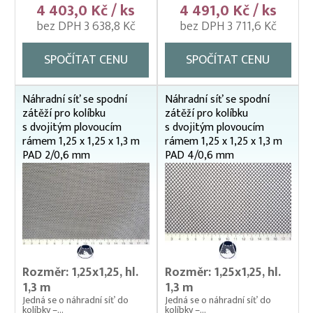
4 403,0 Kč / ks
4 491,0 Kč / ks
Vatky – zátahové sítě
bez DPH 3 638,8 Kč
bez DPH 3 711,6 Kč
Vatky sádkové zesílené
SPOČÍTAT CENU
SPOČÍTAT CENU
Vatky stahovací, kruhové (“Japonky“)
Vrhací sítě na ryby
Náhradní síť se spodní
Náhradní síť se spodní
zátěží pro kolíbku
zátěží pro kolíbku
Vzduchování
s dvojitým plovoucím
s dvojitým plovoucím
rámem 1,25 x 1,25 x 1,3 m
rámem 1,25 x 1,25 x 1,3 m
Zátahové sítě
PAD 2/0,6 mm
PAD 4/0,6 mm
Zpracovatelský/technologický stůl
Rozměr: 1,25x1,25, hl.
Rozměr: 1,25x1,25, hl.
1,3 m
1,3 m
Jedná se o náhradní síť do
Jedná se o náhradní síť do
kolíbky –...
kolíbky –...