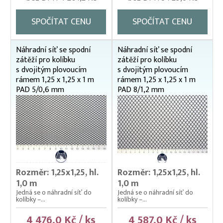
Náhradní sítě se spodní zátěží (laminátem)
100 x 100 cm
SPOČÍTAT CENU
SPOČÍTAT CENU
125 x 125 cm
150 x 150 cm
Náhradní síť se spodní
Náhradní síť se spodní
180 x 180 cm
zátěží pro kolíbku
zátěží pro kolíbku
240 x 240 cm
s dvojitým plovoucím
s dvojitým plovoucím
75 x 75 cm
rámem 1,25 x 1,25 x 1 m
rámem 1,25 x 1,25 x 1 m
PAD 5/0,6 mm
PAD 8/1,2 mm
Kolíbky/haltýře – jednoduchý plovoucí rám
Kolíbky/haltýře jednoduché závěsné (klecové sítě)
Krycí sítě na kádě a bazény
Krycí sítě na sádky, rybníky a klecové chovy
Lodě pracovní
Rozměr: 1,25x1,25, hl.
Rozměr: 1,25x1,25, hl.
1,0 m
1,0 m
Lodní motory závěsné Honda
Jedná se o náhradní síť do
Jedná se o náhradní síť do
kolíbky –...
kolíbky –...
Násady na kesery a saky
4 476,0 Kč / ks
4 587,0 Kč / ks
Nevody