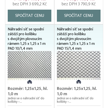
bez DPH 3 699,2 Kč
bez DPH 3 790,9 Kč
Nosítka na ryby, rukávy na nošení
Odchovné bazény a žlaby
SPOČÍTAT CENU
SPOČÍTAT CENU
Planktonové (uhelonové) vybavení
Náhradní síť se spodní
Náhradní síť se spodní
Podložní sítě
zátěží pro kolíbku
zátěží pro kolíbku
s dvojitým plovoucím
s dvojitým plovoucím
Pomocné rybářské vybavení
rámem 1,25 x 1,25 x 1 m
rámem 1,25 x 1,25 x 1 m
Prubní ploty
PAD 10/1,4 mm
PAD 15/1,4 mm
Přebírka kaprová
Přepínací ploty
Přepravní bedny na ryby
Rukáv na vysazování
Rozměr: 1,25x1,25, hl.
Rozměr: 1,25x1,25, hl.
Rybářské pracovní oděvy
1,0 m
1,0 m
Jedná se o náhradní síť do
Jedná se o náhradní síť do
Třídička rybího plůdku
kolíbky –...
kolíbky –...
Váhy na ryby (trojnožka)