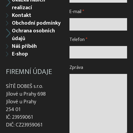
realizací
E-mail
*
Kontakt
Obchodní podmínky
Ochrana osobních
údajů
Telefon
*
Náš příběh
E-shop
Zpráva
FIREMNÍ ÚDAJE
SÍTĚ DOBEŠ s.r.o.
Jílové u Prahy 698
Jílové u Prahy
254 01
IČ: 23959061
DIČ: CZ23959061