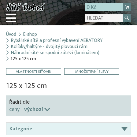
0 Kč
Úvod
E-shop
Přihlásit
Rybářské sítě a profesní vybavení AERÁTORY
Kolíbky/haltýře - dvojitý plovoucí rám
Registrace
Náhradní sítě se spodní zátěží (laminátem)
E-shop
125 x 125 cm
O firmě
VLASTNOSTI SÍŤOVIN
MNOŽSTEVNÍ SLEVY
Kontakt
125 x 125 cm
Řadit dle
ceny
výchozí
Kategorie