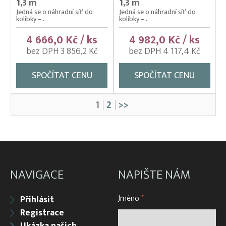
1,3 m
1,3 m
Jedná se o náhradní síť do
Jedná se o náhradní síť do
kolíbky –...
kolíbky –...
4 666,0 Kč / ks
4 982,0 Kč / ks
bez DPH 3 856,2 Kč
bez DPH 4 117,4 Kč
SPOČÍTAT CENU
SPOČÍTAT CENU
1
2
>>
NAVIGACE
NAPIŠTE NÁM
Jméno
*
Přihlásit
Registrace
Ukázka našich