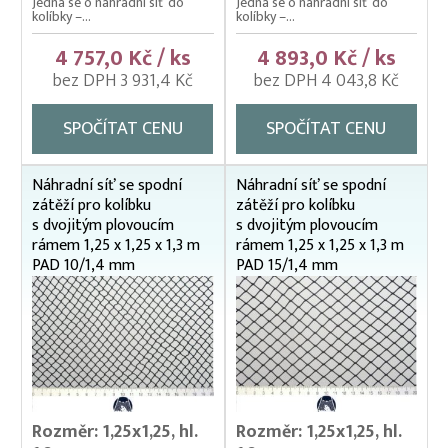
Jedná se o náhradní síť do
Jedná se o náhradní síť do
kolíbky –...
kolíbky –...
4 757,0 Kč / ks
4 893,0 Kč / ks
bez DPH 3 931,4 Kč
bez DPH 4 043,8 Kč
SPOČÍTAT CENU
SPOČÍTAT CENU
Náhradní síť se spodní
Náhradní síť se spodní
zátěží pro kolíbku
zátěží pro kolíbku
s dvojitým plovoucím
s dvojitým plovoucím
rámem 1,25 x 1,25 x 1,3 m
rámem 1,25 x 1,25 x 1,3 m
PAD 10/1,4 mm
PAD 15/1,4 mm
Rozměr: 1,25x1,25, hl.
Rozměr: 1,25x1,25, hl.