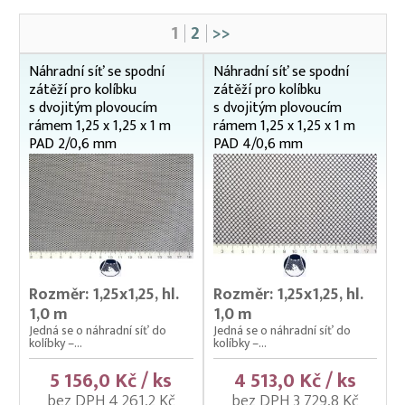
Aerátory / Provzdušňovače
1
2
>>
Čeřeny hospodářské
Kádě, kbelíky, vany
Náhradní síť se spodní
Náhradní síť se spodní
zátěží pro kolíbku
zátěží pro kolíbku
Kesery a saky na ryby
s dvojitým plovoucím
s dvojitým plovoucím
rámem 1,25 x 1,25 x 1 m
rámem 1,25 x 1,25 x 1 m
Kolíbky – klecové plovoucí odchovny
PAD 2/0,6 mm
PAD 4/0,6 mm
Kolíbky – krycí sítě na kolíbky
Kolíbky/haltýře – dvojitý plovoucí rám
100 x 100 cm
125 x 125 cm
150 x 150 cm
180 x 180 cm
Rozměr: 1,25x1,25, hl.
Rozměr: 1,25x1,25, hl.
1,0 m
1,0 m
240 x 240 cm
Jedná se o náhradní síť do
Jedná se o náhradní síť do
250 cm – osmibok
kolíbky –...
kolíbky –...
75 x 75 cm
5 156,0 Kč / ks
4 513,0 Kč / ks
Náhradní síť bez spodní zátěže
bez DPH 4 261,2 Kč
bez DPH 3 729,8 Kč