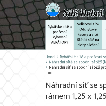
Voliérové sítě
Rybářské sítě a
Odchytové
profesní
kesery a sítě
vybavení
Stínící sítě na
AERÁTORY
ploty a lešení
Úvod
Rybářské sítě a profesní
Náhradní sítě se spodní zátěží 
Náhradní síť se spodní zátěží pr
mm
Náhradní síť se s
rámem 1,25 x 1,2