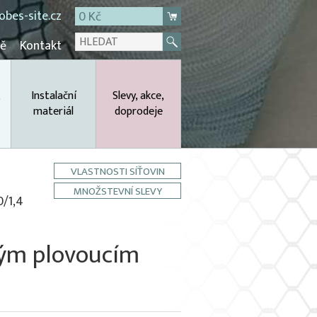
bes-site.cz
0 Kč
mě
Kontakt
,
Instalační
Slevy, akce,
materiál
doprodeje
VLASTNOSTI SÍŤOVIN
MNOŽSTEVNÍ SLEVY
0/1,4
itým plovoucím