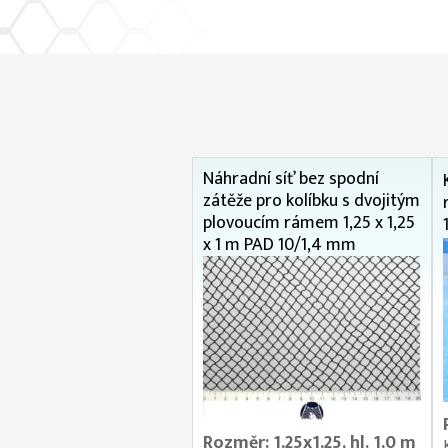
Náhradní síť bez spodní
zátěže pro kolíbku s dvojitým
plovoucím rámem 1,25 x 1,25
x 1 m PAD 10/1,4 mm
Rozměr: 1,25x1,25, hl. 1,0 m