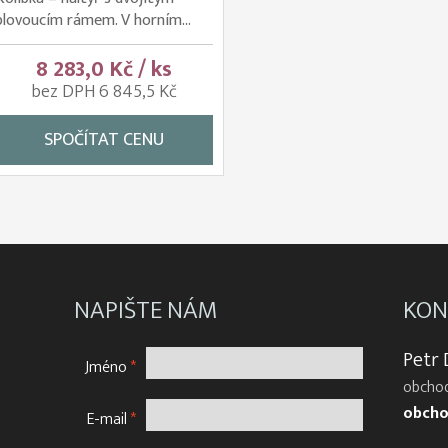
plovoucím rámem. V horním...
8 283,0 Kč / ks
bez DPH 6 845,5 Kč
SPOČÍTAT CENU
NAPIŠTE NÁM
KON
Petr
Jméno
*
obchod
obcho
E-mail
*