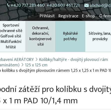
+420 737 289 460
+420 603 461 721
obchod@do
Přihlásit
Registrace
E-shop
O fir
Sportovní
Ochranné,
ochranné sítě
dekorační,
Rybářské
Síťoviny, lana
Golfové sítě
kontejnerové
potřeby
provázky
Multifunkční
sítě
hřiště
 vybavení AERÁTORY
Kolíbky/haltýře - dvojitý plovoucí rám
(laminátem)
125 x 125 cm
o kolíbku s dvojitým plovoucím rámem 1,25 x 1,25 x 1 m PAD 1
podní zátěží pro kolíbku s dvoj
5 x 1 m PAD 10/1,4 mm