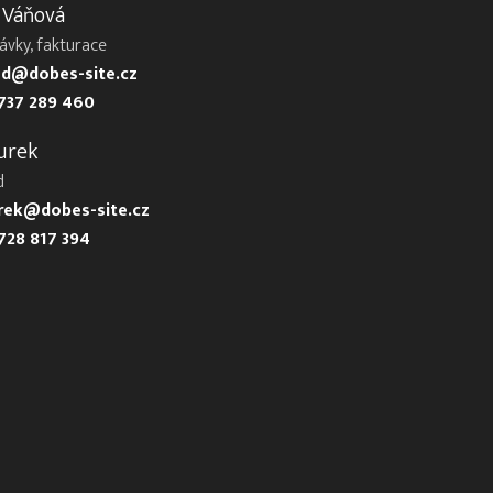
 Váňová
ávky, fakturace
d@dobes-site.cz
737 289 460
urek
d
urek@dobes-site.cz
728 817 394