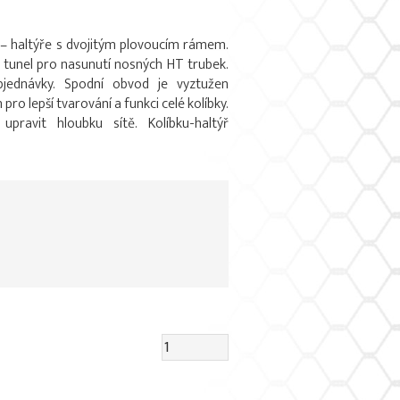
y – haltýře s dvojitým plovoucím rámem.
 tunel pro nasunutí nosných HT trubek.
bjednávky. Spodní obvod je vyztužen
o lepší tvarování a funkci celé kolíbky.
pravit hloubku sítě. Kolíbku-haltýř