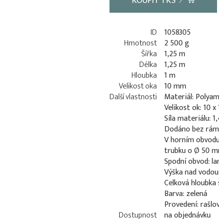
KOUPIT
1
KS
ID
1058305
Hmotnost
2 500 g
Šířka
1,25 m
Délka
1,25 m
Hloubka
1 m
Velikost oka
10 mm
Další vlastnosti
Materiál: Polyam
Velikost ok: 10 
Síla materiálu: 
Dodáno bez rám
V horním obvodu
trubku o Ø 50 
Spodní obvod: l
Výška nad vodou
Celková hloubka 
Barva: zelená
Provedení: rašlo
Dostupnost
na objednávku