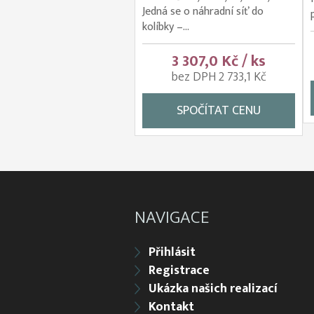
Jedná se o náhradní síť do
kolíbky –...
3 307,0 Kč / ks
bez DPH 2 733,1 Kč
SPOČÍTAT CENU
NAVIGACE
Přihlásit
Registrace
Ukázka našich realizací
Kontakt