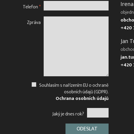
Irena
Telefon
*
objedn
obcho
Zpráva
+420 
Jan T
obcho
jan.t
+420 
Souhlasím s nařízením EU o ochraně
osobních údajů (GDPR).
Ochrana osobních údajů
Jaký je dnes rok?