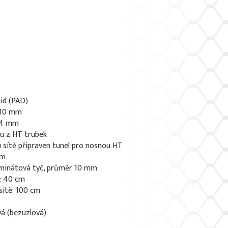
id (PAD)
x 10 mm
1,4 mm
u z HT trubek
 sítě připraven tunel pro nosnou HT
mm
aminátová tyč, průměr 10 mm
: 40 cm
sítě: 100 cm
vá (bezuzlová)