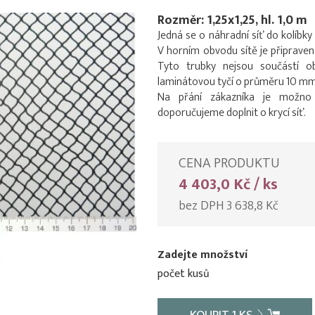
Rozměr: 1,25x1,25, hl. 1,0 m
Jedná se o náhradní síť do kolíbk
V horním obvodu sítě je připraven
Tyto trubky nejsou součástí o
laminátovou tyčí o průměru 10 mm pr
Na přání zákazníka je možno u
doporučujeme doplnit o krycí síť.
CENA PRODUKTU
4 403,0 Kč / ks
bez DPH 3 638,8 Kč
Zadejte množství
počet kusů