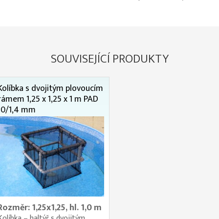
SOUVISEJÍCÍ PRODUKTY
Kolíbka s dvojitým plovoucím
rámem 1,25 x 1,25 x 1 m PAD
10/1,4 mm
Rozměr: 1,25x1,25, hl. 1,0 m
Kolíbka – haltýř s dvojitým