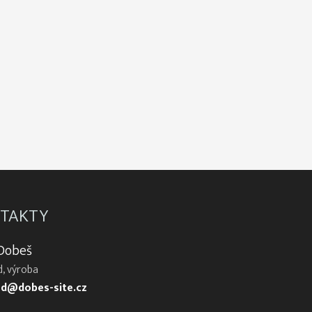
TAKTY
 Dobeš
, výroba
d@dobes-site.cz