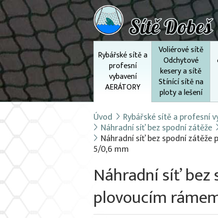
Voliérové sítě
Rybářské sítě a
Odchytové
profesní
kesery a sítě
vybavení
Stínící sítě na
AERÁTORY
ploty a lešení
Úvod
Rybářské sítě a profesní
Náhradní síť bez spodní zátěže
Náhradní síť bez spodní zátěže
5/0,6 mm
Náhradní síť bez 
plovoucím rámem 