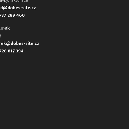
ávky, fakturace
d@dobes-site.cz
737 289 460
urek
d
urek@dobes-site.cz
728 817 394