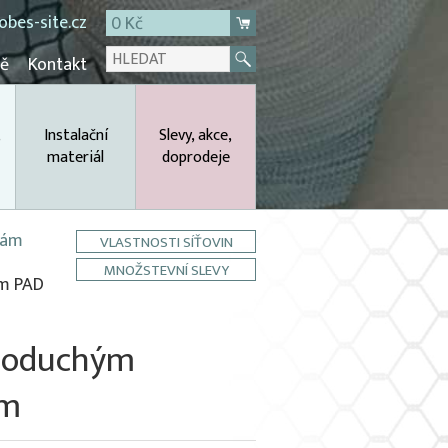
bes-site.cz
0 Kč
mě
Kontakt
,
Instalační
Slevy, akce,
materiál
doprodeje
 rám
VLASTNOSTI SÍŤOVIN
MNOŽSTEVNÍ SLEVY
 m PAD
ednoduchým
mm