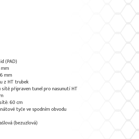
id (PAD)
 5 mm
0,6 mm
u z HT trubek
sítě připraven tunel pro nasunutí HT
mm
sítě: 60 cm
nátové tyče ve spodním obvodu
rašlová (bezuzlová)