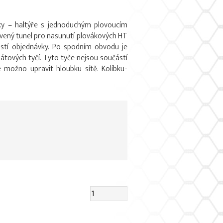
bky – haltýře s jednoduchým plovoucím
vený tunel pro nasunutí plovákových HT
ástí objednávky. Po spodním obvodu je
átových tyčí. Tyto tyče nejsou součástí
e možno upravit hloubku sítě. Kolíbku-