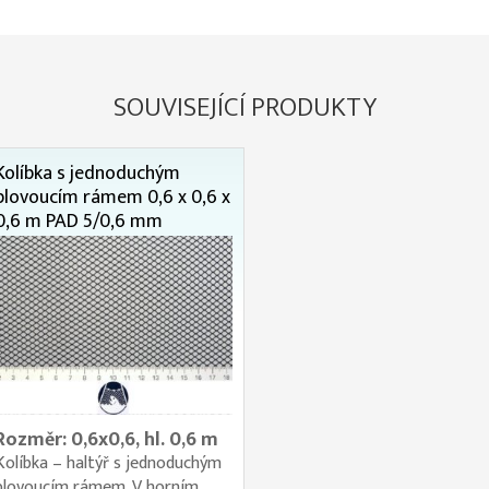
SOUVISEJÍCÍ PRODUKTY
Kolíbka s jednoduchým
plovoucím rámem 0,6 x 0,6 x
0,6 m PAD 5/0,6 mm
Rozměr: 0,6x0,6, hl. 0,6 m
Kolíbka – haltýř s jednoduchým
plovoucím rámem. V horním...