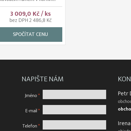
3 009,0 Kč / ks
bez DPH 2 486,8 Kč
SPOČÍTAT CENU
NAPIŠTE NÁM
KON
Petr
Jméno
*
obchod
obcho
E-mail
*
Irena
Telefon
*