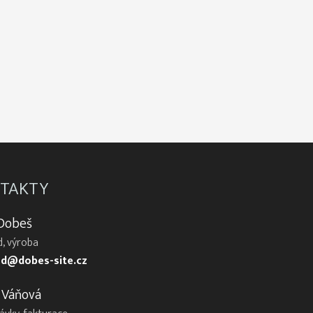
TAKTY
 Dobeš
, výroba
d@dobes-site.cz
 Váňová