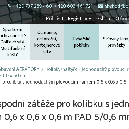
+420 737 289 460
+420 603 461 721
obchod@do
Přihlásit
Registrace
E-shop
O fir
Sportovní
Ochranné,
ochranné sítě
dekorační,
Rybářské
Síťoviny, lana
Golfové sítě
kontejnerové
potřeby
provázky
Multifunkční
sítě
hřiště
 vybavení AERÁTORY
Kolíbky/haltýře - jednoduchý plovoucí
60 x 60 cm
 pro kolíbku s jednoduchým plovoucím rámem 0,6 x 0,6 x 0,6
spodní zátěže pro kolíbku s j
0,6 x 0,6 x 0,6 m PAD 5/0,6 