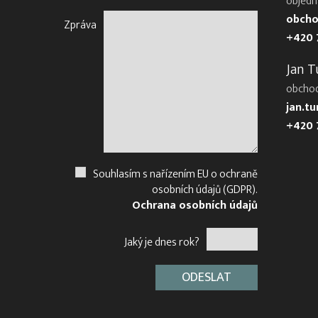
objedn
obcho
Zpráva
+420 
Jan T
obcho
jan.t
+420 
Souhlasím s nařízením EU o ochraně
osobních údajů (GDPR).
Ochrana osobních údajů
Jaký je dnes rok?