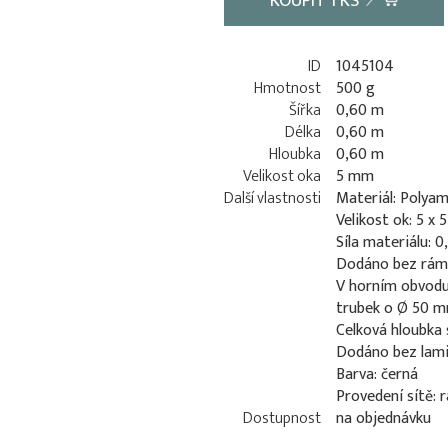
KOUPIT
1
KS
ID
1045104
Hmotnost
500 g
Šířka
0,60 m
Délka
0,60 m
Hloubka
0,60 m
Velikost oka
5 mm
Další vlastnosti
Materiál: Polyam
Velikost ok: 5 x
Síla materiálu: 
Dodáno bez rám
V horním obvodu 
trubek o Ø 50 
Celková hloubka 
Dodáno bez lami
Barva: černá
Provedení sítě: 
Dostupnost
na objednávku