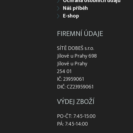
Ochrana osobních údajů
Náš příběh
E-shop
FIREMNÍ ÚDAJE
SÍTĚ DOBEŠ s.r.o.
Jílové u Prahy 698
Jílové u Prahy
254 01
IČ: 23959061
DIČ: CZ23959061
VÝDEJ ZBOŽÍ
PO-ČT: 7:45-15:00
PÁ: 7:45-14:00