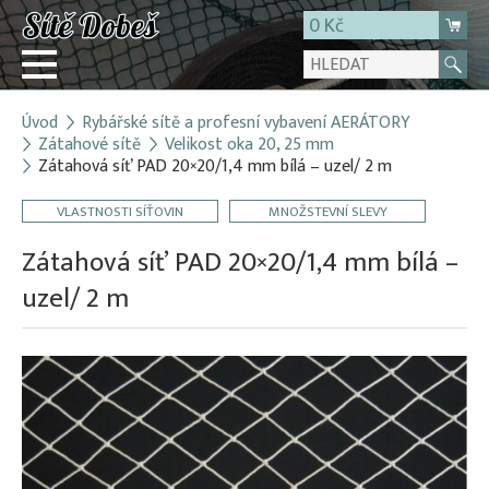
0 Kč
Úvod
Rybářské sítě a profesní vybavení AERÁTORY
Přihlásit
Zátahové sítě
Velikost oka 20, 25 mm
Zátahová síť PAD 20×20/1,4 mm bílá – uzel/ 2 m
Registrace
E-shop
VLASTNOSTI SÍŤOVIN
MNOŽSTEVNÍ SLEVY
O firmě
Zátahová síť PAD 20×20/1,4 mm bílá –
Kontakt
uzel/ 2 m