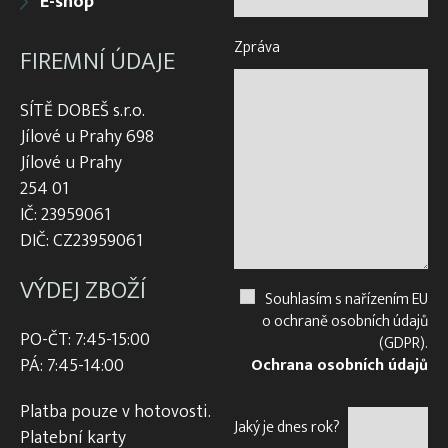
E-shop
Zpráva
FIREMNÍ ÚDAJE
SÍTĚ DOBEŠ s.r.o.
Jílové u Prahy 698
Jílové u Prahy
254 01
IČ: 23959061
DIČ: CZ23959061
VÝDEJ ZBOŽÍ
Souhlasím s nařízením EU
o ochraně osobních údajů
PO-ČT: 7:45-15:00
(GDPR).
PÁ: 7:45-14:00
Ochrana osobních údajů
Platba pouze v hotovosti.
Jaký je dnes rok?
Platební karty