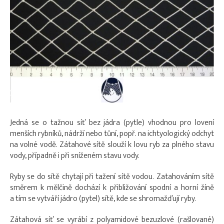
Jedná se o tažnou síť bez jádra (pytle) vhodnou pro lovení
menších rybníků, nádrží nebo tůní, popř. na ichtyologický odchyt
na volné vodě. Zátahové sítě slouží k lovu ryb za plného stavu
vody, případně i při sníženém stavu vody.
Ryby se do sítě chytají při tažení sítě vodou. Zatahováním sítě
směrem k mělčině dochází k přibližování spodní a horní žíně
a tím se vytváří jádro (pytel) sítě, kde se shromažďují ryby.
Zátahová síť se vyrábí z polyamidové bezuzlové (rašlované)