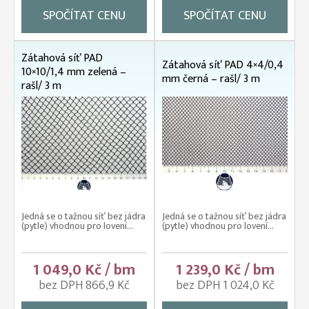
SPOČÍTAT CENU
SPOČÍTAT CENU
Zátahová síť PAD
Zátahová síť PAD 4×4/0,4
10×10/1,4 mm zelená –
mm černá – rašl/ 3 m
rašl/ 3 m
Jedná se o tažnou síť bez jádra
Jedná se o tažnou síť bez jádra
(pytle) vhodnou pro lovení...
(pytle) vhodnou pro lovení...
1 049,0 Kč / bm
1 239,0 Kč / bm
bez DPH 866,9 Kč
bez DPH 1 024,0 Kč