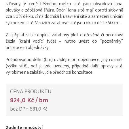
síťoviny. V ceně běžného metru sítě jsou obvodová lana,
plováky a zátěžová šňůra. Boční lana sítě mají oproti síťovině
cca 50% délku, čímž dochází k uzavření sítě a zamezení unikání
ryb bokem sítě. V rozích zátahové sítě jsou oka o délce 50 cm.
Za příplatek lze doplnit zátahový plot o dřevěná či nerezová
žezla (krajní vodící tyče) – nutno uvést do “poznámky“
při procesu objednávky.
Požadovanou délku (bm) uvádějte při objednávce. Jiný rozměr
(výšku sítě), než je zde uvedený, případně další úpravy sítě,
vyrobíme na zakázku, dle předchozí konzultace.
CENA PRODUKTU
824,0 Kč / bm
bez DPH 681,0 Kč
Zadejte množství