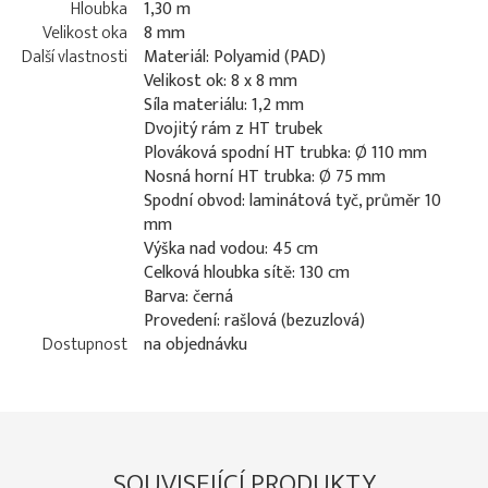
Hloubka
1,30 m
Velikost oka
8 mm
Další vlastnosti
Materiál: Polyamid (PAD)
Velikost ok: 8 x 8 mm
Síla materiálu: 1,2 mm
Dvojitý rám z HT trubek
Plováková spodní HT trubka: Ø 110 mm
Nosná horní HT trubka: Ø 75 mm
Spodní obvod: laminátová tyč, průměr 10
mm
Výška nad vodou: 45 cm
Celková hloubka sítě: 130 cm
Barva: černá
Provedení: rašlová (bezuzlová)
Dostupnost
na objednávku
SOUVISEJÍCÍ PRODUKTY