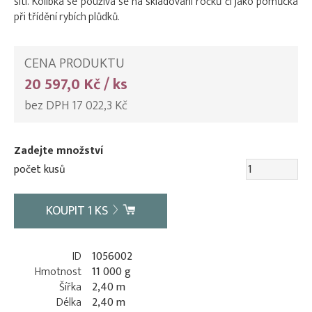
sítí. Kolíbka se používá se na skladování ročků či jako pomůcka
při třídění rybích plůdků.
CENA PRODUKTU
20 597,0 Kč / ks
bez DPH 17 022,3 Kč
Zadejte množství
počet kusů
KOUPIT
1
KS
ID
1056002
Hmotnost
11 000 g
Šířka
2,40 m
Délka
2,40 m