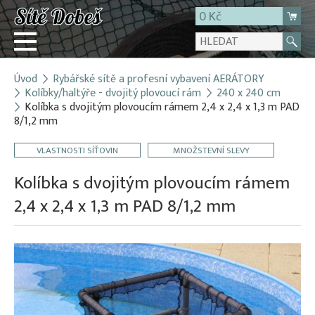
0 Kč
Úvod
Rybářské sítě a profesní vybavení AERÁTORY
Přihlásit
Kolíbky/haltýře - dvojitý plovoucí rám
240 x 240 cm
Kolíbka s dvojitým plovoucím rámem 2,4 x 2,4 x 1,3 m PAD
Registrace
8/1,2 mm
E-shop
VLASTNOSTI SÍŤOVIN
MNOŽSTEVNÍ SLEVY
O firmě
Kolíbka s dvojitým plovoucím rámem
Kontakt
2,4 x 2,4 x 1,3 m PAD 8/1,2 mm