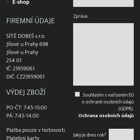
E-shop
Zpráva
FIREMNÍ ÚDAJE
SÍTĚ DOBEŠ s.r.o.
Jílové u Prahy 698
Jílové u Prahy
254 01
IČ: 23959061
DIČ: CZ23959061
VÝDEJ ZBOŽÍ
Souhlasím s nařízením EU
o ochraně osobních údajů
PO-ČT: 7:45-15:00
(GDPR).
PÁ: 7:45-14:00
Ochrana osobních údajů
Platba pouze v hotovosti.
Jaký je dnes rok?
Platební karty