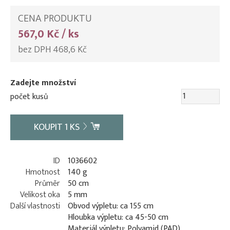
CENA PRODUKTU
567,0 Kč / ks
bez DPH 468,6 Kč
Zadejte množství
počet kusů
KOUPIT
1
KS
ID
1036602
Hmotnost
140 g
Průměr
50 cm
Velikost oka
5 mm
Další vlastnosti
Obvod výpletu: ca 155 cm
Hloubka výpletu: ca 45-50 cm
Materiál výpletu: Polyamid (PAD)