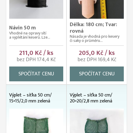
Délka: 180 cm; Tvar:
Návin 50 m
rovná
Vhodné na opravy sítí
Násada je vhodná pro kesery
a vyplétání keserů. Lze...
či saky o průměru...
211,0 Kč / ks
205,0 Kč / ks
bez DPH 174,4 Kč
bez DPH 169,4 Kč
SPOČÍTAT CENU
SPOČÍTAT CENU
Výplet – síťka 50 cm/
Výplet – síťka 50 cm/
15×15/2,0 mm zelená
20×20/2,8 mm zelená