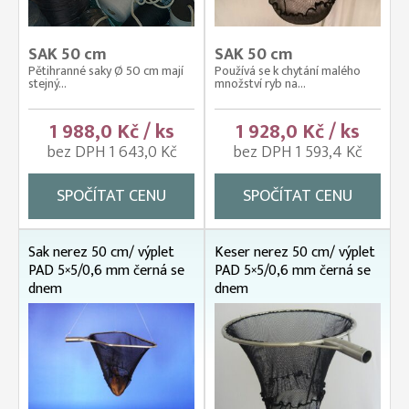
SAK 50 cm
SAK 50 cm
Pětihranné saky Ø 50 cm mají
Používá se k chytání malého
stejný...
množství ryb na...
1 988,0 Kč / ks
1 928,0 Kč / ks
bez DPH 1 643,0 Kč
bez DPH 1 593,4 Kč
SPOČÍTAT CENU
SPOČÍTAT CENU
Sak nerez 50 cm/ výplet
Keser nerez 50 cm/ výplet
PAD 5×5/0,6 mm černá se
PAD 5×5/0,6 mm černá se
dnem
dnem