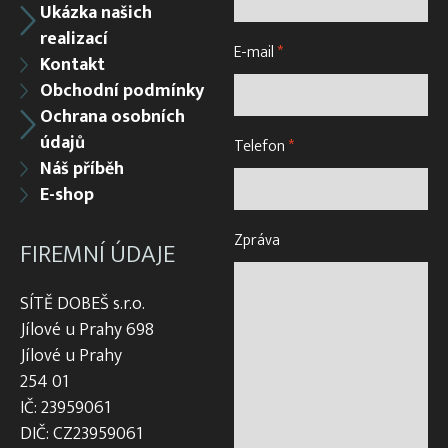
Ukázka našich
realizací
E-mail
*
Kontakt
Obchodní podmínky
Ochrana osobních
údajů
Telefon
*
Náš příběh
E-shop
Zpráva
FIREMNÍ ÚDAJE
SÍTĚ DOBEŠ s.r.o.
Jílové u Prahy 698
Jílové u Prahy
254 01
IČ: 23959061
DIČ: CZ23959061