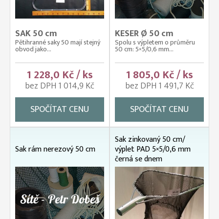
SAK 50 cm
KESER Ø 50 cm
Pětihranné saky 50 mají stejný
Spolu s výpletem o průměru
obvod jako...
50 cm: 5×5/0,6 mm...
1 228,0 Kč / ks
1 805,0 Kč / ks
bez DPH 1 014,9 Kč
bez DPH 1 491,7 Kč
SPOČÍTAT CENU
SPOČÍTAT CENU
Sak zinkovaný 50 cm/
Sak rám nerezový 50 cm
výplet PAD 5×5/0,6 mm
černá se dnem