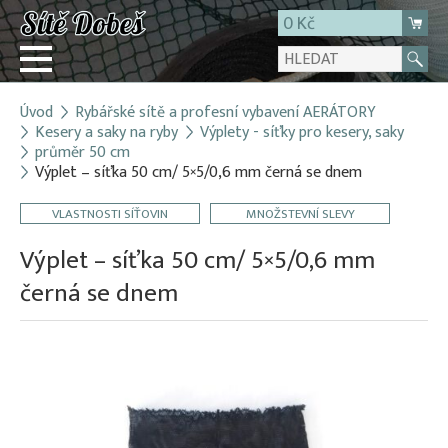
0 Kč
Úvod
Rybářské sítě a profesní vybavení AERÁTORY
Přihlásit
Kesery a saky na ryby
Výplety - síťky pro kesery, saky
průměr 50 cm
Registrace
Výplet – síťka 50 cm/ 5×5/0,6 mm černá se dnem
E-shop
VLASTNOSTI SÍŤOVIN
MNOŽSTEVNÍ SLEVY
O firmě
Výplet – síťka 50 cm/ 5×5/0,6 mm
Kontakt
černá se dnem