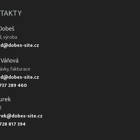
TAKTY
 Dobeš
, výroba
d@dobes-site.cz
 Váňová
ávky, fakturace
d@dobes-site.cz
737 289 460
urek
d
urek@dobes-site.cz
728 817 394