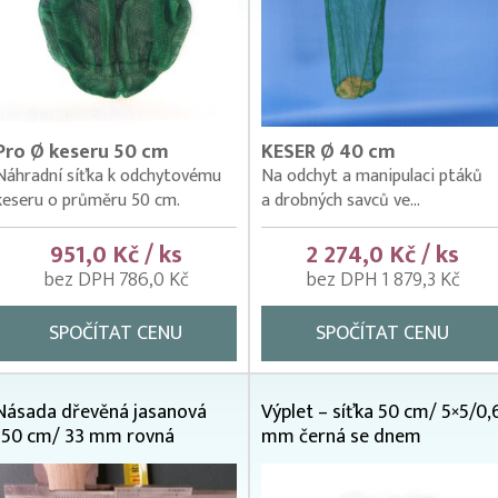
Pro Ø keseru 50 cm
KESER Ø 40 cm
Náhradní síťka k odchytovému
Na odchyt a manipulaci ptáků
keseru o průměru 50 cm.
a drobných savců ve...
951,0 Kč / ks
2 274,0 Kč / ks
bez DPH 786,0 Kč
bez DPH 1 879,3 Kč
SPOČÍTAT CENU
SPOČÍTAT CENU
Násada dřevěná jasanová
Výplet – síťka 50 cm/ 5×5/0,
150 cm/ 33 mm rovná
mm černá se dnem