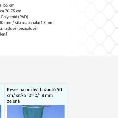
a 155 cm
 ca 70-75 cm
: Polyamid (PAD)
 10 mm / síla materiálu: 1,8 mm
u: rašlové (bezuzlové)
elená
Keser na odchyt bažantů 50
cm/ síťka 10×10/1,8 mm
zelená