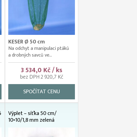
KESER Ø 50 cm
Na odchyt a manipulaci ptáků
a drobných savců ve...
3 534,0 Kč / ks
bez DPH 2 920,7 Kč
SPOČÍTAT CENU
6
Výplet – síťka 50 cm/
10×10/1,8 mm zelená