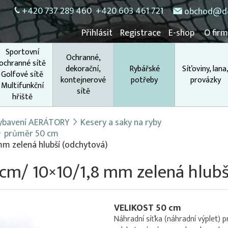
+420 737 289 460
+420 603 461 721
obchod@do
Přihlásit
Registrace
E-shop
O fir
Sportovní
Ochranné,
ochranné sítě
dekorační,
Rybářské
Síťoviny, lana
Golfové sítě
kontejnerové
potřeby
provázky
Multifunkční
sítě
hřiště
 vybavení AERÁTORY
Kesery a saky na ryby
průměr 50 cm
 mm zelená hlubší (odchytová)
 cm/ 10×10/1,8 mm zelená hlubš
VELIKOST 50 cm
Náhradní síťka (náhradní výplet)