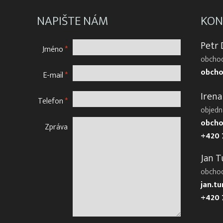
NAPIŠTE NÁM
KON
Petr
Jméno
*
obchod
obcho
E-mail
*
Irena
Telefon
*
objedn
obcho
Zpráva
+420 
Jan T
obcho
jan.t
+420 