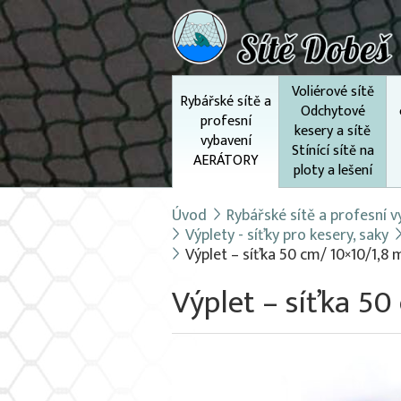
Voliérové sítě
Rybářské sítě a
Odchytové
profesní
kesery a sítě
vybavení
Stínící sítě na
AERÁTORY
ploty a lešení
Úvod
Rybářské sítě a profesní
Výplety - síťky pro kesery, saky
Výplet – síťka 50 cm/ 10×10/1,8
Výplet – síťka 50