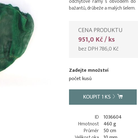
odchytové rámy s obvodem do c
bažantů, drůbeže a malých šelem.
CENA PRODUKTU
951,0 Kč / ks
bez DPH 786,0 Kč
Zadejte množství
počet kusů
KOUPIT
1
KS
ID
1036604
Hmotnost
460 g
Průměr
50 cm
Velikost oka
10 mm