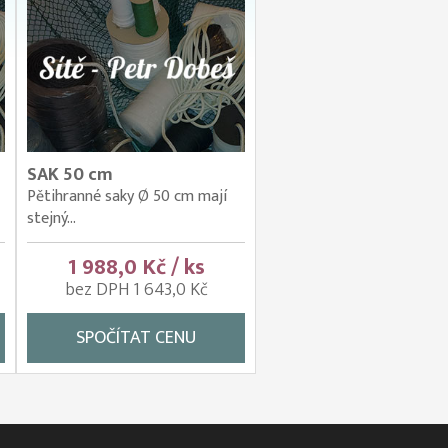
SAK 50 cm
Pětihranné saky Ø 50 cm mají
stejný...
1 988,0 Kč / ks
bez DPH 1 643,0 Kč
SPOČÍTAT CENU