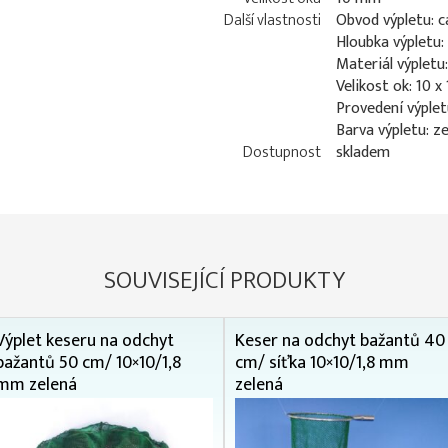
Další vlastnosti
Obvod výpletu: c
Hloubka výpletu:
Materiál výpletu
Velikost ok: 10 x
Provedení výplet
Barva výpletu: z
Dostupnost
skladem
SOUVISEJÍCÍ PRODUKTY
Výplet keseru na odchyt
Keser na odchyt bažantů 40
bažantů 50 cm/ 10×10/1,8
cm/ síťka 10×10/1,8 mm
mm zelená
zelená