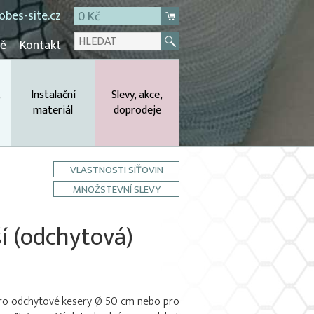
bes-site.cz
0 Kč
mě
Kontakt
,
Instalační
Slevy, akce,
materiál
doprodeje
VLASTNOSTI SÍŤOVIN
MNOŽSTEVNÍ SLEVY
í (odchytová)
 pro odchytové kesery Ø 50 cm nebo pro