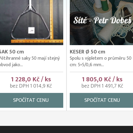
SAK 50 cm
KESER Ø 50 cm
Pětihranné saky 50 mají stejný
Spolu s výpletem o průměru 50
obvod jako...
cm: 5×5/0,6 mm...
1 228,0 Kč / ks
1 805,0 Kč / ks
bez DPH 1 014,9 Kč
bez DPH 1 491,7 Kč
SPOČÍTAT CENU
SPOČÍTAT CENU