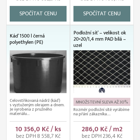
SPOČÍTAT CENU
SPOČÍTAT CENU
Podložní síť – velikost ok
Káď 1500 l černá
20×20/1,4 mm PAD bílá –
polyethylen (PE)
uzel
Celovstřikovaná nádrž (káď)
MNOŽSTEVNÍ SLEVA AŽ 30%
s vyztuženým okrajem a dnem.
Je vyrobena z pružného
Rozměr podložní sítě vyrábíme
materiálu...
na přání zákazníka....
10 356,0 Kč / ks
286,0 Kč / m2
bez DPH 8 558,7 Kč
bez DPH 236,4 Kč