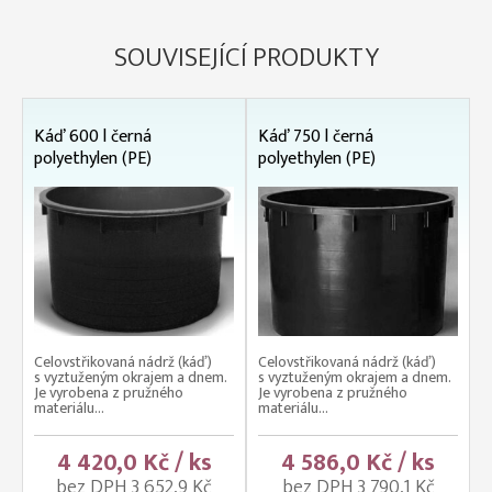
SOUVISEJÍCÍ PRODUKTY
Káď 600 l černá
Káď 750 l černá
polyethylen (PE)
polyethylen (PE)
Celovstřikovaná nádrž (káď)
Celovstřikovaná nádrž (káď)
s vyztuženým okrajem a dnem.
s vyztuženým okrajem a dnem.
Je vyrobena z pružného
Je vyrobena z pružného
materiálu...
materiálu...
4 420,0 Kč / ks
4 586,0 Kč / ks
bez DPH 3 652,9 Kč
bez DPH 3 790,1 Kč