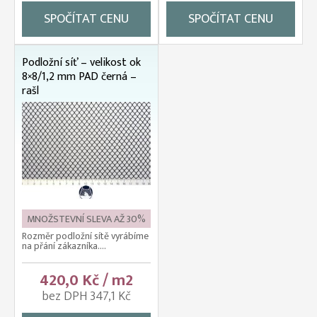
SPOČÍTAT CENU
SPOČÍTAT CENU
Podložní síť – velikost ok
8×8/1,2 mm PAD černá –
rašl
MNOŽSTEVNÍ SLEVA AŽ 30%
Rozměr podložní sítě vyrábíme
na přání zákazníka....
420,0 Kč / m2
bez DPH 347,1 Kč