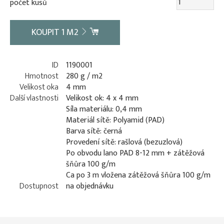
počet kusů
KOUPIT
1
M2
ID
1190001
Hmotnost
280 g / m2
Velikost oka
4 mm
Další vlastnosti
Velikost ok: 4 x 4 mm
Síla materiálu: 0,4 mm
Materiál sítě: Polyamid (PAD)
Barva sítě: černá
Provedení sítě: rašlová (bezuzlová)
Po obvodu lano PAD 8-12 mm + zátěžová
šňůra 100 g/m
Ca po 3 m vložena zátěžová šňůra 100 g/m
Dostupnost
na objednávku