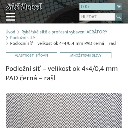
0 Kč
Úvod
Rybářské sítě a profesní vybavení AERÁTORY
Přihlásit
Podložní sítě
Podložní síť – velikost ok 4×4/0,4 mm PAD černá – rašl
Registrace
E-shop
VLASTNOSTI SÍŤOVIN
MNOŽSTEVNÍ SLEVY
O firmě
Podložní síť – velikost ok 4×4/0,4 mm
Kontakt
PAD černá – rašl