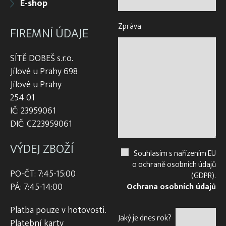
E-shop
Zpráva
FIREMNÍ ÚDAJE
SÍTĚ DOBEŠ s.r.o.
Jílové u Prahy 698
Jílové u Prahy
254 01
IČ: 23959061
DIČ: CZ23959061
VÝDEJ ZBOŽÍ
Souhlasím s nařízením EU
o ochraně osobních údajů
PO-ČT: 7:45-15:00
(GDPR).
PÁ: 7:45-14:00
Ochrana osobních údajů
Platba pouze v hotovosti.
Jaký je dnes rok?
Platební karty