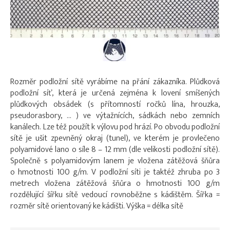
Rozměr podložní sítě vyrábíme na přání zákazníka. Plůdková
podložní síť, která je určená zejména k lovení smíšených
plůdkových obsádek (s přítomností ročků lína, hrouzka,
pseudorasbory, … ) ve výtažnících, sádkách nebo zemních
kanálech. Lze též použít k výlovu pod hrází. Po obvodu podložní
sítě je ušit zpevněný okraj (tunel), ve kterém je provlečeno
polyamidové lano o síle 8 – 12 mm (dle velikosti podložní sítě).
Společně s polyamidovým lanem je vložena zátěžová šňůra
o hmotnosti 100 g/m. V podložní síti je taktéž zhruba po 3
metrech vložena zátěžová šňůra o hmotnosti 100 g/m
rozdělující šířku sítě vedoucí rovnoběžne s kádištěm. Šířka =
rozměr sítě orientovaný ke kádišti. Výška = délka sítě