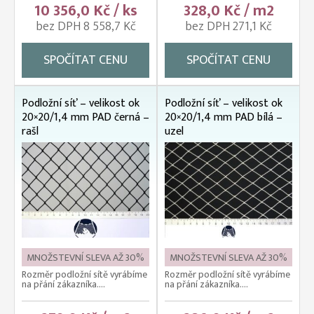
10 356,0 Kč / ks
328,0 Kč / m2
bez DPH 8 558,7 Kč
bez DPH 271,1 Kč
SPOČÍTAT CENU
SPOČÍTAT CENU
Podložní síť – velikost ok
Podložní síť – velikost ok
20×20/1,4 mm PAD černá –
20×20/1,4 mm PAD bílá –
rašl
uzel
MNOŽSTEVNÍ SLEVA AŽ 30%
MNOŽSTEVNÍ SLEVA AŽ 30%
Rozměr podložní sítě vyrábíme
Rozměr podložní sítě vyrábíme
na přání zákazníka....
na přání zákazníka....