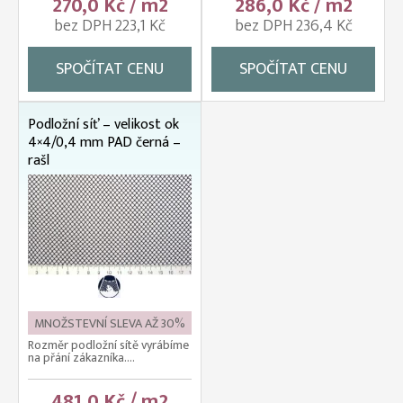
270,0 Kč / m2
286,0 Kč / m2
bez DPH 223,1 Kč
bez DPH 236,4 Kč
SPOČÍTAT CENU
SPOČÍTAT CENU
Podložní síť – velikost ok
4×4/0,4 mm PAD černá –
rašl
MNOŽSTEVNÍ SLEVA AŽ 30%
Rozměr podložní sítě vyrábíme
na přání zákazníka....
481,0 Kč / m2