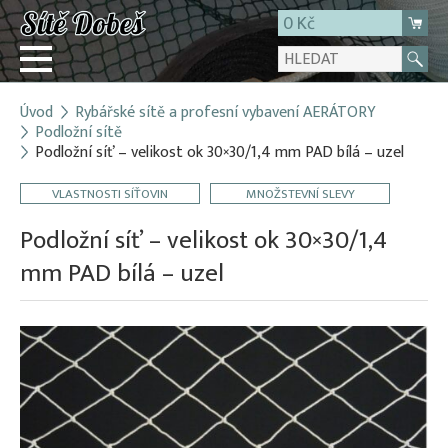
0 Kč
Úvod
Rybářské sítě a profesní vybavení AERÁTORY
Přihlásit
Podložní sítě
Podložní síť – velikost ok 30×30/1,4 mm PAD bílá – uzel
Registrace
E-shop
VLASTNOSTI SÍŤOVIN
MNOŽSTEVNÍ SLEVY
O firmě
Podložní síť – velikost ok 30×30/1,4
Kontakt
mm PAD bílá – uzel