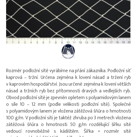
Rozměr podložní sítě vyrábíme na přání zákazníka. Podložní síť
kaprová – tržní. Určena zejména k lovení násad a tržení ryb
v kaprovém hospodářství. Jsou určené zejména k lovení větších
násad a tržních ryb bez přítomnosti dravých a vedlejších ryb.
Obvod podložní sítě je zpevněn opletem s polyamidovým lanem
o síle 10 – 12 mm (podle velikosti podložní sítě). Společně
s polyamidovým lanem je vložena zátěžová šňůra o hmotnosti
100 g/m. V podložní síti je taktéž zhruba po 3 metrech vložena
zátěžová šňůra o hmotnosti 50 g/m rozdělující šířku sítě
vedoucí rovnoběžně s kádištěm. Šířka = rozměr sítě