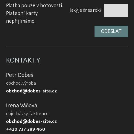
Platba pouze v hotovosti.
Jaký je dnes rok?
Platební karty
nepřijímáme.
KONTAKTY
Petr Dobeš
obchod, výroba
obchod@dobes-site.cz
Irena Váňová
objednávky, fakturace
obchod@dobes-site.cz
+420 737 289 460