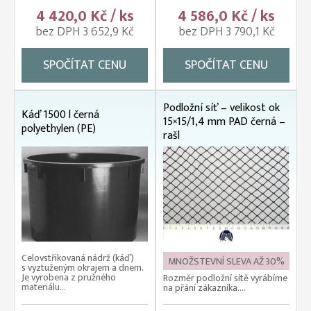
4 420,0 Kč / ks
4 586,0 Kč / ks
bez DPH 3 652,9 Kč
bez DPH 3 790,1 Kč
SPOČÍTAT CENU
SPOČÍTAT CENU
Podložní síť – velikost ok
Káď 1500 l černá
15×15/1,4 mm PAD černá –
polyethylen (PE)
rašl
Celovstřikovaná nádrž (káď)
MNOŽSTEVNÍ SLEVA AŽ 30%
s vyztuženým okrajem a dnem.
Je vyrobena z pružného
Rozměr podložní sítě vyrábíme
materiálu...
na přání zákazníka....