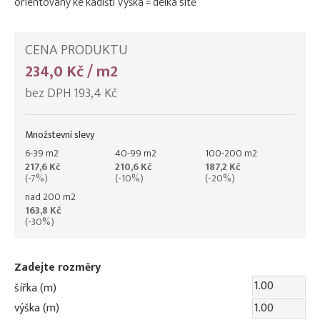
orientovaný ke kádišti Výška = délka sítě
CENA PRODUKTU
234,0 Kč / m2
bez DPH 193,4 Kč
Množstevní slevy
6-39 m2
40-99 m2
100-200 m2
217,6 Kč
210,6 Kč
187,2 Kč
(-7%)
(-10%)
(-20%)
nad 200 m2
163,8 Kč
(-30%)
Zadejte rozměry
šířka (m)
výška (m)