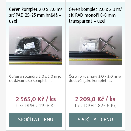
Čeřen komplet 2,0 x 2,0 m/
Čeřen komplet 2,0 x 2,0 m/
síť PAD 25×25 mm hnědá –
síť PAD monofil 8×8 mm
uzel
transparent – uzel
Čeřen o rozměru 2,0 x 2,0 m je
Čeřen o rozměru 2,0 x 2,0 m je
dodáván jako komplet –...
dodáván jako komplet –...
2 565,0 Kč / ks
2 209,0 Kč / ks
bez DPH 2 119,8 Kč
bez DPH 1 825,6 Kč
SPOČÍTAT CENU
SPOČÍTAT CENU