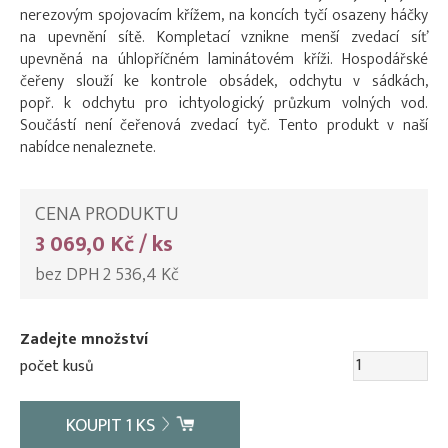
nerezovým spojovacím křížem, na koncích tyčí osazeny háčky
na upevnění sítě. Kompletací vznikne menší zvedací síť
upevněná na úhlopříčném laminátovém kříži. Hospodářské
čeřeny slouží ke kontrole obsádek, odchytu v sádkách,
popř. k odchytu pro ichtyologický průzkum volných vod.
Součástí není čeřenová zvedací tyč. Tento produkt v naší
nabídce nenaleznete.
CENA PRODUKTU
3 069,0 Kč / ks
bez DPH 2 536,4 Kč
Zadejte množství
počet kusů
KOUPIT
1
KS