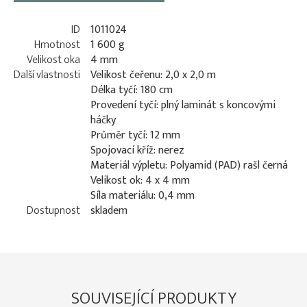
ID
1011024
Hmotnost
1 600 g
Velikost oka
4 mm
Další vlastnosti
Velikost čeřenu: 2,0 x 2,0 m
Délka tyčí: 180 cm
Provedení tyčí: plný laminát s koncovými
háčky
Průměr tyčí: 12 mm
Spojovací kříž: nerez
Materiál výpletu: Polyamid (PAD) rašl černá
Velikost ok: 4 x 4 mm
Síla materiálu: 0,4 mm
Dostupnost
skladem
SOUVISEJÍCÍ PRODUKTY