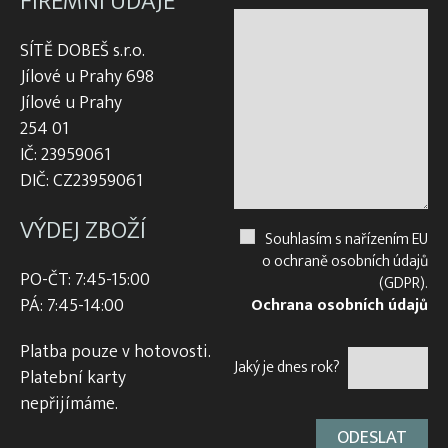
FIREMNÍ ÚDAJE
SÍTĚ DOBEŠ s.r.o.
Jílové u Prahy 698
Jílové u Prahy
254 01
IČ: 23959061
DIČ: CZ23959061
VÝDEJ ZBOŽÍ
Souhlasím s nařízením EU
o ochraně osobních údajů
PO-ČT: 7:45-15:00
(GDPR).
PÁ: 7:45-14:00
Ochrana osobních údajů
Platba pouze v hotovosti.
Jaký je dnes rok?
Platební karty
nepřijímáme.