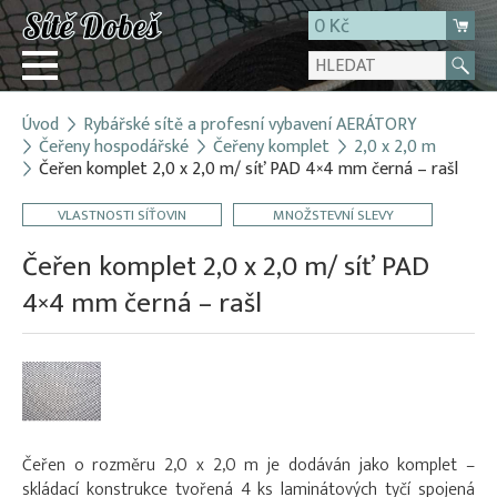
0 Kč
Úvod
Rybářské sítě a profesní vybavení AERÁTORY
Přihlásit
Čeřeny hospodářské
Čeřeny komplet
2,0 x 2,0 m
Čeřen komplet 2,0 x 2,0 m/ síť PAD 4×4 mm černá – rašl
Registrace
E-shop
VLASTNOSTI SÍŤOVIN
MNOŽSTEVNÍ SLEVY
O firmě
Čeřen komplet 2,0 x 2,0 m/ síť PAD
Kontakt
4×4 mm černá – rašl
Čeřen o rozměru 2,0 x 2,0 m je dodáván jako komplet –
skládací konstrukce tvořená 4 ks laminátových tyčí spojená