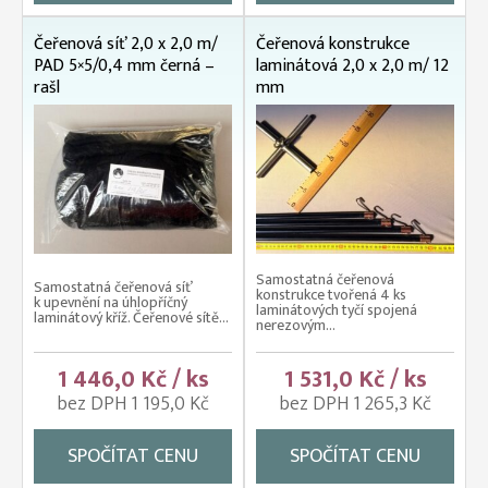
Čeřenová síť 2,0 x 2,0 m/
Čeřenová konstrukce
PAD 5×5/0,4 mm černá –
laminátová 2,0 x 2,0 m/ 12
rašl
mm
Samostatná čeřenová
Samostatná čeřenová síť
konstrukce tvořená 4 ks
k upevnění na úhlopříčný
laminátových tyčí spojená
laminátový kříž. Čeřenové sítě...
nerezovým...
1 446,0 Kč / ks
1 531,0 Kč / ks
bez DPH 1 195,0 Kč
bez DPH 1 265,3 Kč
SPOČÍTAT CENU
SPOČÍTAT CENU