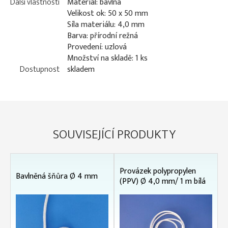
Další vlastnosti
Materiál: bavlna
Velikost ok: 50 x 50 mm
Síla materiálu: 4,0 mm
Barva: přírodní režná
Provedení: uzlová
Množství na skladě: 1 ks
Dostupnost
skladem
SOUVISEJÍCÍ PRODUKTY
Provázek polypropylen
Bavlněná šňůra Ø 4 mm
(PPV) Ø 4,0 mm/ 1 m bílá