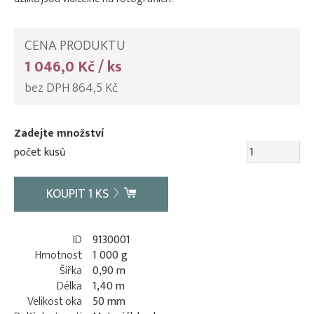
CENA PRODUKTU
1 046,0 Kč / ks
bez DPH 864,5 Kč
Zadejte množství
počet kusů
KOUPIT
1
KS
ID
9130001
Hmotnost
1 000 g
Šířka
0,90 m
Délka
1,40 m
Velikost oka
50 mm