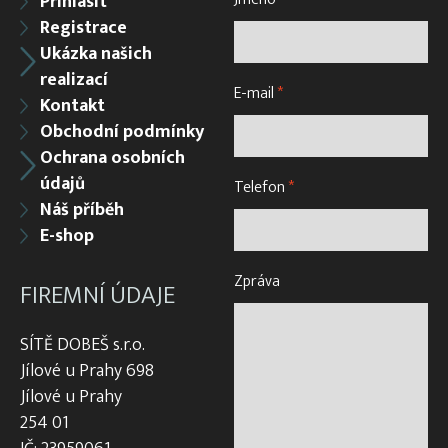
Přihlásit
Registrace
Ukázka našich
realizací
E-mail
*
Kontakt
Obchodní podmínky
Ochrana osobních
údajů
Telefon
*
Náš příběh
E-shop
Zpráva
FIREMNÍ ÚDAJE
SÍTĚ DOBEŠ s.r.o.
Jílové u Prahy 698
Jílové u Prahy
254 01