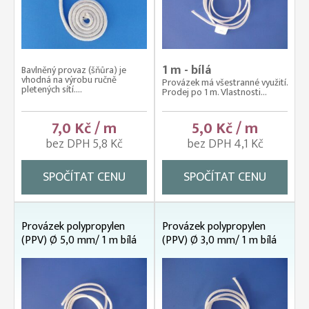
1 m - bílá
Bavlněný provaz (šňůra) je
vhodná na výrobu ručně
Provázek má všestranné využití.
pletených sítí....
Prodej po 1 m. Vlastnosti...
7,0 Kč / m
5,0 Kč / m
bez DPH 5,8 Kč
bez DPH 4,1 Kč
SPOČÍTAT CENU
SPOČÍTAT CENU
Provázek polypropylen
Provázek polypropylen
(PPV) Ø 5,0 mm/ 1 m bílá
(PPV) Ø 3,0 mm/ 1 m bílá