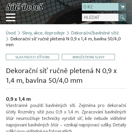
0 Kč
Úvod
Slevy, akce, doprodeje
Dekorační/bavlněné sítě
Přihlásit
Dekorační síť ručně pletená N 0,9 x 1,4 m, bavlna 50/4,0
mm
Registrace
E-shop
VLASTNOSTI SÍŤOVIN
MNOŽSTEVNÍ SLEVY
O firmě
Dekorační síť ručně pletená N 0,9 x
Kontakt
1,4 m, bavlna 50/4,0 mm
0,9 x 1,4 m
Všestranné použití bavlněných sítí. Zejména pro dekorační
účely. Rozměry sítě jsou 0,9 x 1,4 m. Zpracování bavlněných
šňůr neumožňuje technicky vyrobit síť, kde nebude viditelné
napojovaní bavlněných šňůr – vznikají napojovací uzlíky. Detaily
uzlíků jsou viditelné na fotografiích.