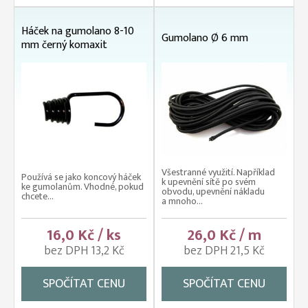
Háček na gumolano 8-10
Gumolano Ø 6 mm
mm černý komaxit
Všestranné využití. Například
Používá se jako koncový háček
k upevnění sítě po svém
ke gumolanům. Vhodné, pokud
obvodu, upevnění nákladu
chcete...
a mnoho...
16,0 Kč / ks
26,0 Kč / m
bez DPH 13,2 Kč
bez DPH 21,5 Kč
SPOČÍTAT CENU
SPOČÍTAT CENU