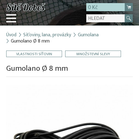
0 Kč
Úvod
Síťoviny, lana, provázky
Gumolana
Přihlásit
Gumolano Ø 8 mm
Registrace
VLASTNOSTI SÍŤOVIN
MNOŽSTEVNÍ SLEVY
E-shop
Gumolano Ø 8 mm
O firmě
Kontakt