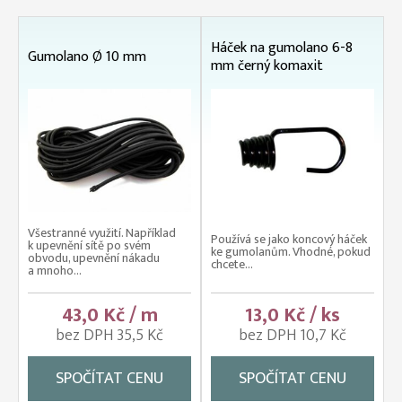
Háček na gumolano 6-8
Gumolano Ø 10 mm
mm černý komaxit
Všestranné využití. Například
Používá se jako koncový háček
k upevnění sítě po svém
ke gumolanům. Vhodné, pokud
obvodu, upevnění nákadu
chcete...
a mnoho...
43,0 Kč / m
13,0 Kč / ks
bez DPH 35,5 Kč
bez DPH 10,7 Kč
SPOČÍTAT CENU
SPOČÍTAT CENU