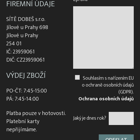
FIREMNÍ ÚDAJE
SÍTĚ DOBEŠ s.r.o.
Jílové u Prahy 698
Jílové u Prahy
254 01
IČ: 23959061
DIČ: CZ23959061
VÝDEJ ZBOŽÍ
Souhlasím s nařízením EU
o ochraně osobních údajů
PO-ČT: 7:45-15:00
(GDPR).
PÁ: 7:45-14:00
Ochrana osobních údajů
Platba pouze v hotovosti.
Jaký je dnes rok?
Platební karty
nepřijímáme.