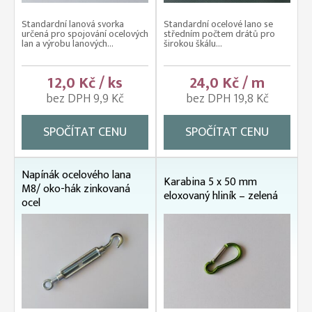
Standardní lanová svorka
Standardní ocelové lano se
určená pro spojování ocelových
středním počtem drátů pro
lan a výrobu lanových...
širokou škálu...
12,0 Kč / ks
24,0 Kč / m
bez DPH 9,9 Kč
bez DPH 19,8 Kč
SPOČÍTAT CENU
SPOČÍTAT CENU
Napínák ocelového lana
Karabina 5 x 50 mm
M8/ oko-hák zinkovaná
eloxovaný hliník – zelená
ocel