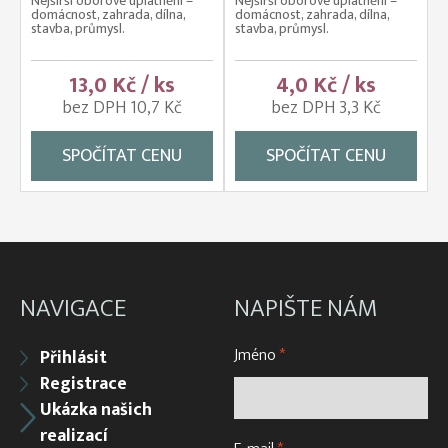
Nejširší oborové uplatnění –
Nejširší oborové uplatnění –
domácnost, zahrada, dílna,
domácnost, zahrada, dílna,
stavba, průmysl.
stavba, průmysl.
13,0 Kč / ks
4,0 Kč / ks
bez DPH 10,7 Kč
bez DPH 3,3 Kč
SPOČÍTAT CENU
SPOČÍTAT CENU
NAVIGACE
NAPIŠTE NÁM
Jméno
*
Přihlásit
Registrace
Ukázka našich
realizací