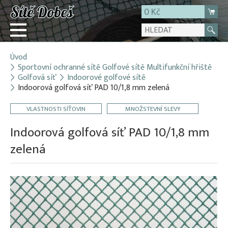
0 Kč
Úvod
Přihlásit
Sportovní ochranné sítě Golfové sítě Multifunkční hřiště
Golfová síť
Indoorové golfové sítě
Registrace
Indoorová golfová síť PAD 10/1,8 mm zelená
E-shop
VLASTNOSTI SÍŤOVIN
MNOŽSTEVNÍ SLEVY
O firmě
Indoorová golfová síť PAD 10/1,8 mm
Kontakt
zelená