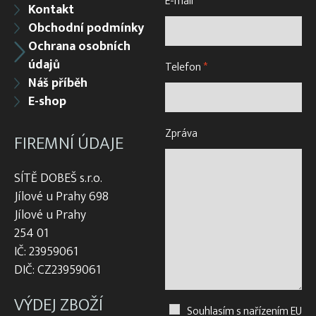
E-mail
*
Kontakt
Obchodní podmínky
Ochrana osobních
údajů
Telefon
*
Náš příběh
E-shop
Zpráva
FIREMNÍ ÚDAJE
SÍTĚ DOBEŠ s.r.o.
Jílové u Prahy 698
Jílové u Prahy
254 01
IČ: 23959061
DIČ: CZ23959061
VÝDEJ ZBOŽÍ
Souhlasím s nařízením EU