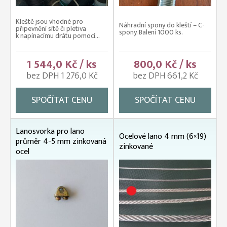
Kleště jsou vhodné pro
Náhradní spony do kleští – C-
připevnění sítě či pletiva
spony. Balení 1000 ks.
k napínacímu drátu pomocí...
1 544,0 Kč / ks
800,0 Kč / ks
bez DPH 1 276,0 Kč
bez DPH 661,2 Kč
SPOČÍTAT CENU
SPOČÍTAT CENU
Lanosvorka pro lano
Ocelové lano 4 mm (6×19)
průměr 4-5 mm zinkovaná
zinkované
ocel