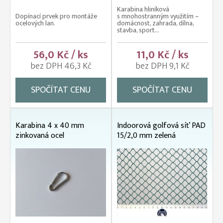
Karabina hliníková
Dopínací prvek pro montáže
s mnohostranným využitím –
ocelových lan.
domácnost, zahrada, dílna,
stavba, sport...
56,0 Kč / ks
11,0 Kč / ks
bez DPH 46,3 Kč
bez DPH 9,1 Kč
SPOČÍTAT CENU
SPOČÍTAT CENU
Karabina 4 x 40 mm
Indoorová golfová síť PAD
zinkovaná ocel
15/2,0 mm zelená