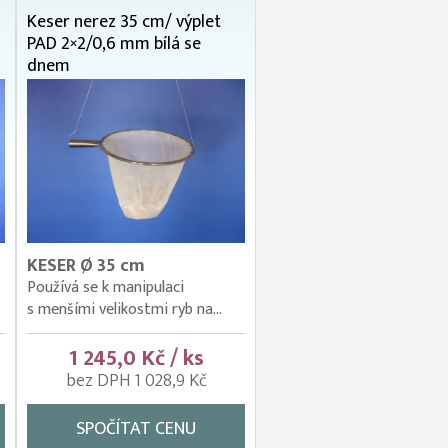
Keser nerez 35 cm/ výplet
PAD 2×2/0,6 mm bílá se
dnem
KESER Ø 35 cm
Používá se k manipulaci
s menšími velikostmi ryb na...
1 245,0 Kč / ks
bez DPH 1 028,9 Kč
SPOČÍTAT CENU