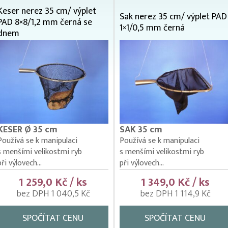
Keser nerez 35 cm/ výplet
Sak nerez 35 cm/ výplet PAD
PAD 8×8/1,2 mm černá se
1×1/0,5 mm černá
dnem
KESER Ø 35 cm
SAK 35 cm
Používá se k manipulaci
Používá se k manipulaci
s menšími velikostmi ryb
s menšími velikostmi ryb
při výlovech...
při výlovech...
1 259,0 Kč / ks
1 349,0 Kč / ks
bez DPH 1 040,5 Kč
bez DPH 1 114,9 Kč
SPOČÍTAT CENU
SPOČÍTAT CENU