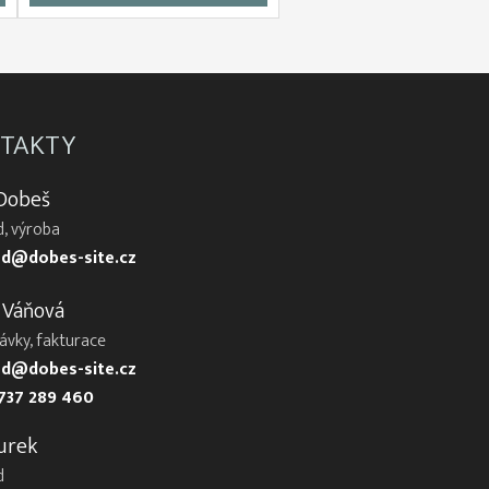
TAKTY
 Dobeš
, výroba
d@dobes-site.cz
 Váňová
ávky, fakturace
d@dobes-site.cz
737 289 460
urek
d