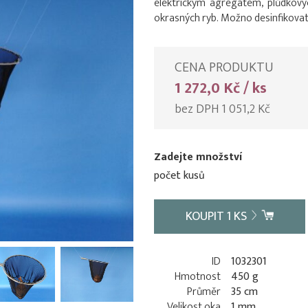
elektrickým agregátem, plůdkových
okrasných ryb. Možno desinfikovat
CENA PRODUKTU
1 272,0 Kč / ks
bez DPH 1 051,2 Kč
Zadejte množství
počet kusů
KOUPIT
1
KS
ID
1032301
Hmotnost
450 g
Průměr
35 cm
Velikost oka
1 mm