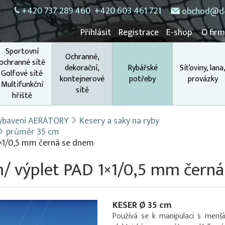
+420 737 289 460
+420 603 461 721
obchod@do
Přihlásit
Registrace
E-shop
O fir
Sportovní
Ochranné,
ochranné sítě
dekorační,
Rybářské
Síťoviny, lana
Golfové sítě
kontejnerové
potřeby
provázky
Multifunkční
sítě
hřiště
 vybavení AERÁTORY
Kesery a saky na ryby
průměr 35 cm
1×1/0,5 mm černá se dnem
m/ výplet PAD 1×1/0,5 mm čern
KESER Ø 35 cm
Používá se k manipulaci s menší