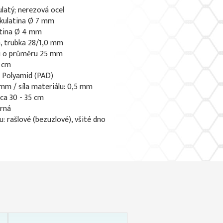
ulatý; nerezová ocel
 kulatina Ø 7 mm
atina Ø 4 mm
cm, trubka 28/1,0 mm
du o průměru 25 mm
 cm
: Polyamid (PAD)
1 mm / síla materiálu: 0,5 mm
 ca 30 - 35 cm
erná
u: rašlové (bezuzlové), všité dno