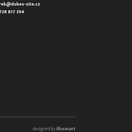
urek@dobes-site.cz
728 817 394
designed by
illusmart