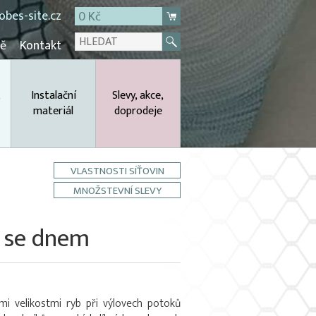
bes-site.cz
0 Kč
mě
Kontakt
,
Instalační
Slevy, akce,
materiál
doprodeje
VLASTNOSTI SÍŤOVIN
MNOŽSTEVNÍ SLEVY
á se dnem
mi velikostmi ryb při výlovech potoků