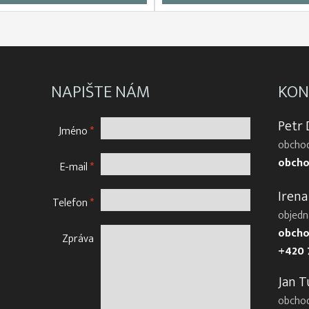
NAPIŠTE NÁM
KON
Petr
Jméno
*
obchod
obcho
E-mail
*
Irena
Telefon
*
objedn
obcho
Zpráva
+420 
Jan T
obcho