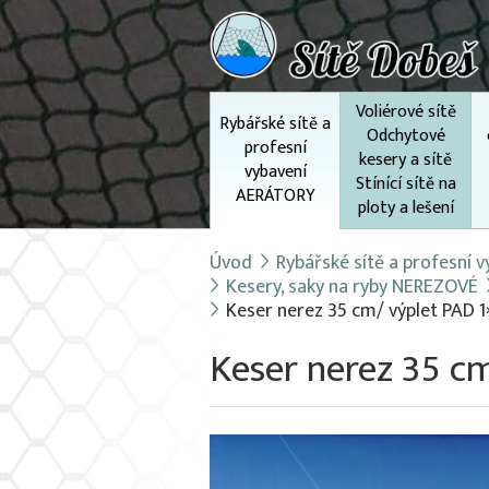
Voliérové sítě
Rybářské sítě a
Odchytové
profesní
kesery a sítě
vybavení
Stínící sítě na
AERÁTORY
ploty a lešení
Úvod
Rybářské sítě a profesní
Kesery, saky na ryby NEREZOVÉ
Keser nerez 35 cm/ výplet PAD 
Keser nerez 35 c