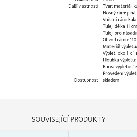
Další vlastnosti
Tvar; materiál: k
Nosný rám: plná
Vnitřní rám: kul
Tulej: délka 11 
Tulej: pro nása
Obvod rámu: 110
Materiál výpletu
Výplet: oko 1 x 
Hloubka výpletu:
Barva výpletu: č
Provedení výplet
Dostupnost
skladem
SOUVISEJÍCÍ PRODUKTY