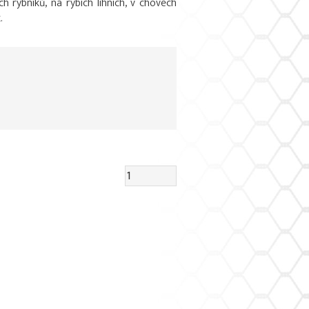
 rybníků, na rybích líhních, v chovech
.