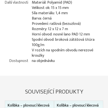
Další vlastnosti
Materiál: Polyamid (PAD)
Velikost ok: 15 x 15 mm
Síla materiálu: 1,4 mm
Barva: černá
Provedení: rašlová (bezuzlová)
Rozměry: 12 x 12 x 7 m
Horní obvod: nosné lano PAD 12 mm
Spodní obvod: broková zátěžová šňůra
100g/m
V rozích na spodním obvodu nerezové
kroužky
Dostupnost
na objednávku
SOUVISEJÍCÍ PRODUKTY
Kolíbka – plovoucí klecová
Kolíbka – plovoucí klecová