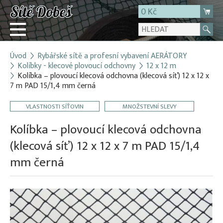
0 Kč
Úvod
Rybářské sítě a profesní vybavení AERÁTORY
Přihlásit
Kolíbky - klecové plovoucí odchovny
12 x 12 m
Kolíbka – plovoucí klecová odchovna (klecová síť) 12 x 12 x
Registrace
7 m PAD 15/1,4 mm černá
E-shop
VLASTNOSTI SÍŤOVIN
MNOŽSTEVNÍ SLEVY
O firmě
Kolíbka – plovoucí klecová odchovna
Kontakt
(klecová síť) 12 x 12 x 7 m PAD 15/1,4
mm černá