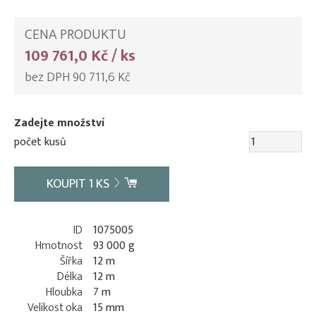
CENA PRODUKTU
109 761,0 Kč / ks
bez DPH 90 711,6 Kč
Zadejte množství
počet kusů
KOUPIT
1
KS
ID
1075005
Hmotnost
93 000 g
Šířka
12 m
Délka
12 m
Hloubka
7 m
Velikost oka
15 mm