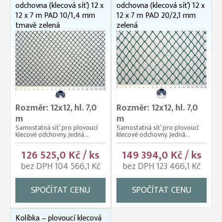
odchovna (klecová síť) 12 x
odchovna (klecová síť) 12 x
12 x 7 m PAD 10/1,4 mm
12 x 7 m PAD 20/2,1 mm
tmavě zelená
zelená
Rozměr: 12x12, hl. 7,0
Rozměr: 12x12, hl. 7,0
m
m
Samostatná síť pro plovoucí
Samostatná síť pro plovoucí
klecové odchovny. Jedná...
klecové odchovny. Jedná...
126 525,0 Kč / ks
149 394,0 Kč / ks
bez DPH 104 566,1 Kč
bez DPH 123 466,1 Kč
SPOČÍTAT CENU
SPOČÍTAT CENU
Kolíbka – plovoucí klecová