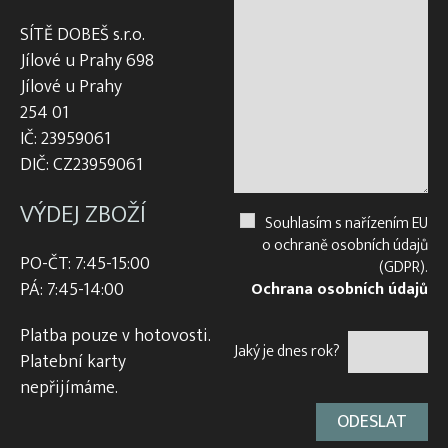
SÍTĚ DOBEŠ s.r.o.
Jílové u Prahy 698
Jílové u Prahy
254 01
IČ: 23959061
DIČ: CZ23959061
VÝDEJ ZBOŽÍ
Souhlasím s nařízením EU
o ochraně osobních údajů
PO-ČT: 7:45-15:00
(GDPR).
PÁ: 7:45-14:00
Ochrana osobních údajů
Platba pouze v hotovosti.
Jaký je dnes rok?
Platební karty
nepřijímáme.