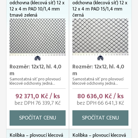
odchovna (klecová síť) 12 x
odchovna (klecová síť) 12 x
12 x 4 m PAD 10/1,4 mm
12 x 4 m PAD 15/1,4 mm
tmavě zelená
černá
Rozměr: 12x12, hl. 4,0
Rozměr: 12x12, hl. 4,0
m
m
Samostatná síť pro plovoucí
Samostatná síť pro plovoucí
klecové odchovny. Jedná...
klecové odchovny. Jedná...
92 371,0 Kč / ks
80 636,0 Kč / ks
bez DPH 76 339,7 Kč
bez DPH 66 641,3 Kč
SPOČÍTAT CENU
SPOČÍTAT CENU
Kolíbka – plovoucí klecová
Kolíbka – plovoucí klecová