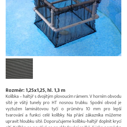
Rozměr: 1,25x1,25, hl. 1,3 m
Kolíbka – haltýř s dvojitým plovoucím rámem. V horním obvodu
sítě je všitý tunely pro HT nosnou trubku. Spodní obvod je
vyztužen laminátovou tyčí o průměru 10 mm pro lepší
tvarování a funkci celé kolíbky. Na přání zákazníka můžeme
upravit hloubku sítě. Doporučujeme kolíbku-haltýř doplnit krycí