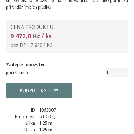
sítí. Kolíbka se používá se na skladování ročků či jako pomůcka
při třídění rybích plůdků.
CENA PRODUKTU
9 472,0 Kč / ks
bez DPH 7 828,1 Kč
Zadejte množství
počet kusů
KOUPIT
1
KS
ID
1053007
Hmotnost
5 000 g
Šířka
1,25 m
Délka
1,25 m