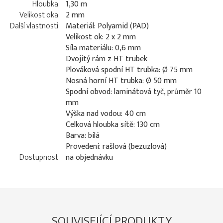
Hloubka
1,30 m
Velikost oka
2 mm
Další vlastnosti
Materiál: Polyamid (PAD)
Velikost ok: 2 x 2 mm
Síla materiálu: 0,6 mm
Dvojitý rám z HT trubek
Plováková spodní HT trubka: Ø 75 mm
Nosná horní HT trubka: Ø 50 mm
Spodní obvod: laminátová tyč, průměr 10
mm
Výška nad vodou: 40 cm
Celková hloubka sítě: 130 cm
Barva: bílá
Provedení: rašlová (bezuzlová)
Dostupnost
na objednávku
SOUVISEJÍCÍ PRODUKTY