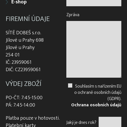
E-shop
Zpráva
FIREMNÍ ÚDAJE
SÍTĚ DOBEŠ s.r.o.
Jílové u Prahy 698
Jílové u Prahy
254 01
IČ: 23959061
DIČ: CZ23959061
VÝDEJ ZBOŽÍ
Souhlasím s nařízením EU
o ochraně osobních údajů
PO-ČT: 7:45-15:00
(GDPR).
PÁ: 7:45-14:00
Ochrana osobních údajů
Platba pouze v hotovosti.
Jaký je dnes rok?
Platební karty