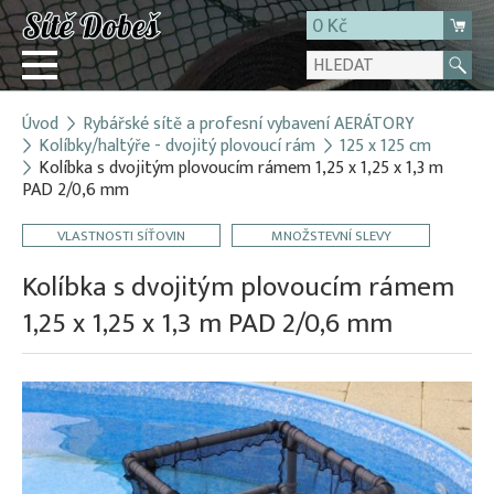
0 Kč
Úvod
Rybářské sítě a profesní vybavení AERÁTORY
Přihlásit
Kolíbky/haltýře - dvojitý plovoucí rám
125 x 125 cm
Kolíbka s dvojitým plovoucím rámem 1,25 x 1,25 x 1,3 m
Registrace
PAD 2/0,6 mm
E-shop
VLASTNOSTI SÍŤOVIN
MNOŽSTEVNÍ SLEVY
O firmě
Kolíbka s dvojitým plovoucím rámem
Kontakt
1,25 x 1,25 x 1,3 m PAD 2/0,6 mm