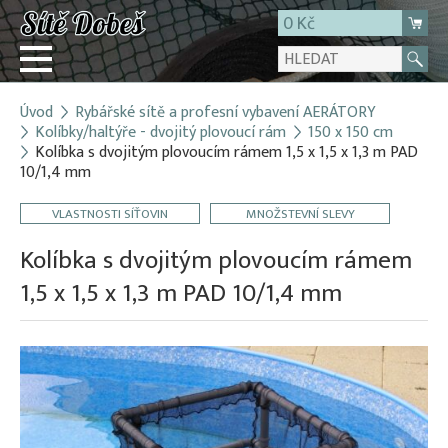
0 Kč
Úvod
Rybářské sítě a profesní vybavení AERÁTORY
Přihlásit
Kolíbky/haltýře - dvojitý plovoucí rám
150 x 150 cm
Kolíbka s dvojitým plovoucím rámem 1,5 x 1,5 x 1,3 m PAD
Registrace
10/1,4 mm
E-shop
VLASTNOSTI SÍŤOVIN
MNOŽSTEVNÍ SLEVY
O firmě
Kolíbka s dvojitým plovoucím rámem
Kontakt
1,5 x 1,5 x 1,3 m PAD 10/1,4 mm