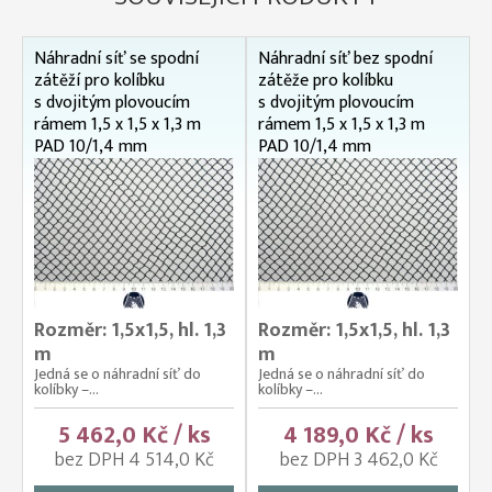
Náhradní síť se spodní
Náhradní síť bez spodní
zátěží pro kolíbku
zátěže pro kolíbku
s dvojitým plovoucím
s dvojitým plovoucím
rámem 1,5 x 1,5 x 1,3 m
rámem 1,5 x 1,5 x 1,3 m
PAD 10/1,4 mm
PAD 10/1,4 mm
Rozměr: 1,5x1,5, hl. 1,3
Rozměr: 1,5x1,5, hl. 1,3
m
m
Jedná se o náhradní síť do
Jedná se o náhradní síť do
kolíbky –...
kolíbky –...
5 462,0 Kč / ks
4 189,0 Kč / ks
bez DPH 4 514,0 Kč
bez DPH 3 462,0 Kč