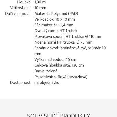
Hloubka
1,30 m
Velikost oka
10 mm
Další vlastnosti
Materiál: Polyamid (PAD)
Velikost ok: 10 x 10 mm
Síla materiálu: 1,4 mm
Dvojitý rám z HT trubek
Plováková spodní HT trubka: Ø 110 mm
Nosná horní HT trubka: Ø 75 mm
Spodní obvod: laminátová tyč, průměr 10
mm
Výška nad vodou: 45 cm
Celková hloubka sítě: 130 cm
Barva: zelená
Provedení: rašlová (bezuzlová)
Dostupnost
na objednávku
SOUVISEJÍCÍ PRODUKTY