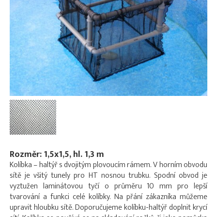
Rozměr: 1,5x1,5, hl. 1,3 m
Kolíbka – haltýř s dvojitým plovoucím rámem. V horním obvodu
sítě je všitý tunely pro HT nosnou trubku. Spodní obvod je
vyztužen laminátovou tyčí o průměru 10 mm pro lepší
tvarování a funkci celé kolíbky. Na přání zákazníka můžeme
upravit hloubku sítě. Doporučujeme kolíbku-haltýř doplnit krycí