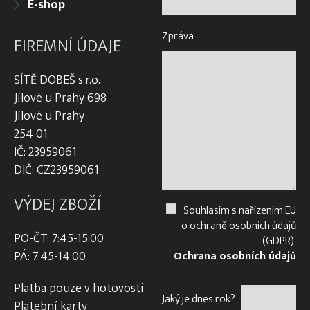
E-shop
Zpráva
FIREMNÍ ÚDAJE
SÍTĚ DOBEŠ s.r.o.
Jílové u Prahy 698
Jílové u Prahy
254 01
IČ: 23959061
DIČ: CZ23959061
VÝDEJ ZBOŽÍ
Souhlasím s nařízením EU
o ochraně osobních údajů
PO-ČT: 7:45-15:00
(GDPR).
PÁ: 7:45-14:00
Ochrana osobních údajů
Platba pouze v hotovosti.
Jaký je dnes rok?
Platební karty