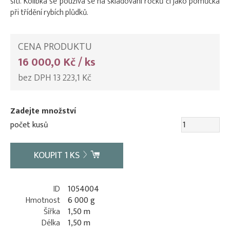
sítí. Kolíbka se používá se na skladování ročků či jako pomůcka
při třídění rybích plůdků.
CENA PRODUKTU
16 000,0 Kč / ks
bez DPH 13 223,1 Kč
Zadejte množství
počet kusů
KOUPIT
1
KS
ID
1054004
Hmotnost
6 000 g
Šířka
1,50 m
Délka
1,50 m