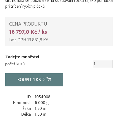
sítí. Kolíbka se používá se na skladování ročků či jako pomůcka
při třídění rybích plůdků.
CENA PRODUKTU
16 797,0 Kč / ks
bez DPH 13 881,8 Kč
Zadejte množství
počet kusů
KOUPIT
1
KS
ID
1054008
Hmotnost
6 000 g
Šířka
1,50 m
Délka
1,50 m