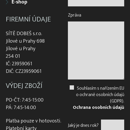
E-shop
Zpráva
FIREMNÍ ÚDAJE
SÍTĚ DOBEŠ s.r.o.
Jílové u Prahy 698
Jílové u Prahy
254 01
IČ: 23959061
DIČ: CZ23959061
VÝDEJ ZBOŽÍ
Souhlasím s nařízením EU
o ochraně osobních údajů
PO-ČT: 7:45-15:00
(GDPR).
PÁ: 7:45-14:00
Ochrana osobních údajů
Platba pouze v hotovosti.
Jaký je dnes rok?
Platební karty