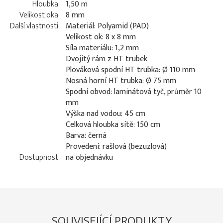
Hloubka
1,50 m
Velikost oka
8 mm
Další vlastnosti
Materiál: Polyamid (PAD)
Velikost ok: 8 x 8 mm
Síla materiálu: 1,2 mm
Dvojitý rám z HT trubek
Plováková spodní HT trubka: Ø 110 mm
Nosná horní HT trubka: Ø 75 mm
Spodní obvod: laminátová tyč, průměr 10
mm
Výška nad vodou: 45 cm
Celková hloubka sítě: 150 cm
Barva: černá
Provedení: rašlová (bezuzlová)
Dostupnost
na objednávku
SOUVISEJÍCÍ PRODUKTY