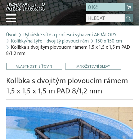
0 Kč
Úvod
Rybářské sítě a profesní vybavení AERÁTORY
Přihlásit
Kolíbky/haltýře - dvojitý plovoucí rám
150 x 150 cm
Kolíbka s dvojitým plovoucím rámem 1,5 x 1,5 x 1,5 m PAD
Registrace
8/1,2 mm
E-shop
VLASTNOSTI SÍŤOVIN
MNOŽSTEVNÍ SLEVY
O firmě
Kolíbka s dvojitým plovoucím rámem
Kontakt
1,5 x 1,5 x 1,5 m PAD 8/1,2 mm