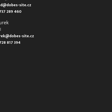
d@dobes-site.cz
737 289 460
urek
d
urek@dobes-site.cz
728 817 394