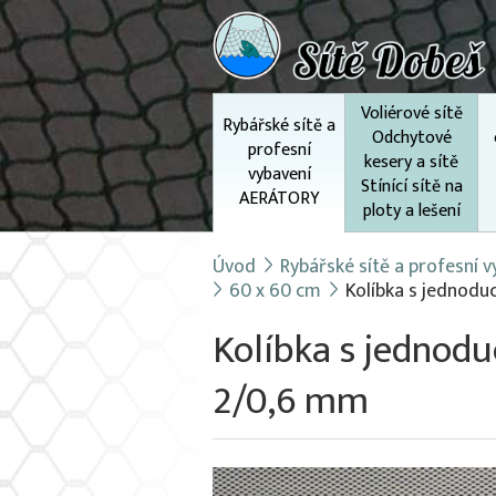
Voliérové sítě
Rybářské sítě a
Odchytové
profesní
kesery a sítě
vybavení
Stínící sítě na
AERÁTORY
ploty a lešení
Úvod
Rybářské sítě a profesní
60 x 60 cm
Kolíbka s jednod
Kolíbka s jednod
2/0,6 mm