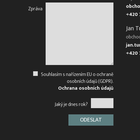
obcho
Zpráva
+420 
Jan T
obcho
jan.t
+420 
Souhlasím s nařízením EU o ochraně
osobních údajů (GDPR).
Ochrana osobních údajů
Jaký je dnes rok?