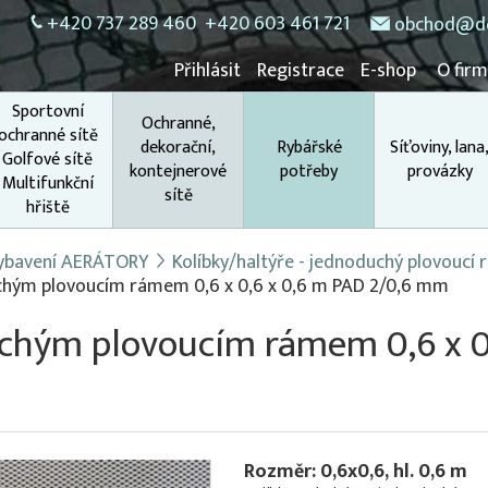
+420 737 289 460
+420 603 461 721
obchod@do
Přihlásit
Registrace
E-shop
O fir
Sportovní
Ochranné,
ochranné sítě
dekorační,
Rybářské
Síťoviny, lana
Golfové sítě
kontejnerové
potřeby
provázky
Multifunkční
sítě
hřiště
 vybavení AERÁTORY
Kolíbky/haltýře - jednoduchý plovoucí
uchým plovoucím rámem 0,6 x 0,6 x 0,6 m PAD 2/0,6 mm
uchým plovoucím rámem 0,6 x 0
Rozměr: 0,6x0,6, hl. 0,6 m