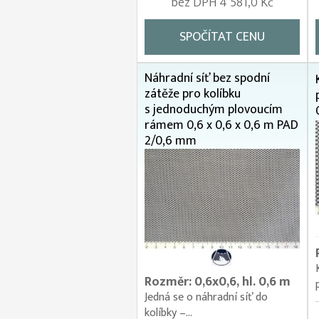
bez DPH 4 581,0 Kč
SPOČÍTAT CENU
Náhradní síť bez spodní
zátěže pro kolíbku
s jednoduchým plovoucím
rámem 0,6 x 0,6 x 0,6 m PAD
2/0,6 mm
Rozměr: 0,6x0,6, hl. 0,6 m
Jedná se o náhradní síť do
kolíbky –...