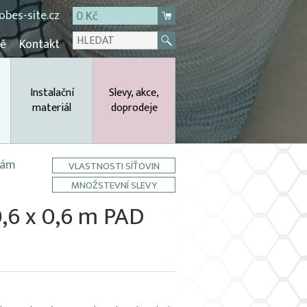
bes-site.cz
0 Kč
mě
Kontakt
,
Instalační
Slevy, akce,
materiál
doprodeje
 rám
VLASTNOSTI SÍŤOVIN
MNOŽSTEVNÍ SLEVY
,6 x 0,6 m PAD