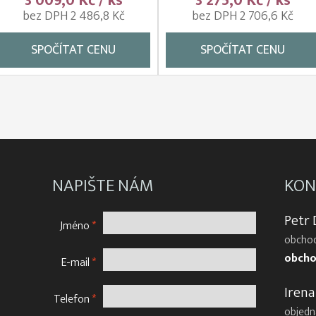
3 009,0 Kč / ks
3 275,0 Kč / ks
bez DPH 2 486,8 Kč
bez DPH 2 706,6 Kč
SPOČÍTAT CENU
SPOČÍTAT CENU
NAPIŠTE NÁM
KON
Petr
Jméno
*
obchod
obcho
E-mail
*
Irena
Telefon
*
objedn