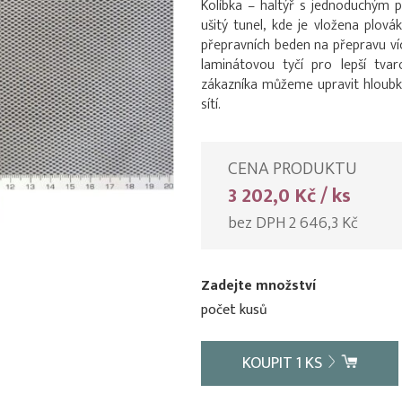
Kolíbka – haltýř s jednoduchým
ušitý tunel, kde je vložena plov
přepravních beden na přepravu ví
laminátovou tyčí pro lepší tvar
zákazníka můžeme upravit hloubku 
sítí.
CENA PRODUKTU
3 202,0 Kč / ks
bez DPH 2 646,3 Kč
Zadejte množství
počet kusů
KOUPIT
1
KS