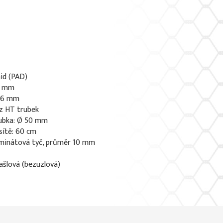
id (PAD)
 2 mm
0,6 mm
z HT trubek
ubka: Ø 50 mm
sítě: 60 cm
aminátová tyč, průměr 10 mm
rašlová (bezuzlová)