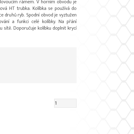
 plovoucím rámem. V horním obvodu je
áková HT trubka. Kolíbka se používá do
ce druhů ryb. Spodní obvod je vyztužen
ování a funkci celé kolíbky. Na přání
sítě. Doporučuje kolíbku doplnit krycí