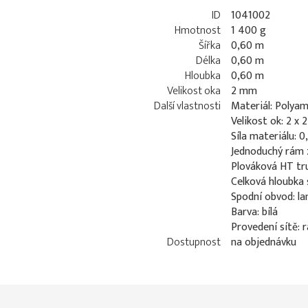
ID
1041002
Hmotnost
1 400 g
Šířka
0,60 m
Délka
0,60 m
Hloubka
0,60 m
Velikost oka
2 mm
Další vlastnosti
Materiál: Polyam
Velikost ok: 2 x
Síla materiálu: 
Jednoduchý rám 
Plováková HT tr
Celková hloubka 
Spodní obvod: l
Barva: bílá
Provedení sítě: 
Dostupnost
na objednávku