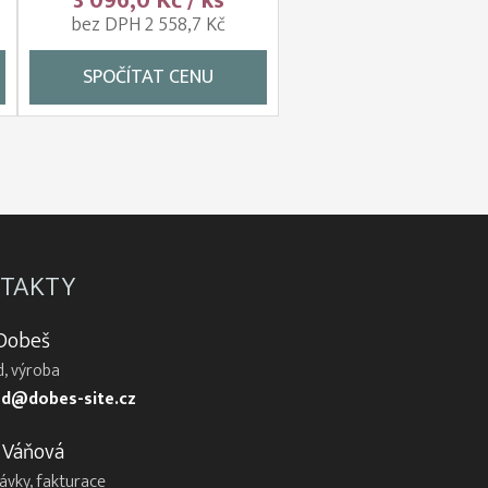
3 096,0 Kč / ks
bez DPH 2 558,7 Kč
SPOČÍTAT CENU
TAKTY
 Dobeš
, výroba
d@dobes-site.cz
 Váňová
ávky, fakturace