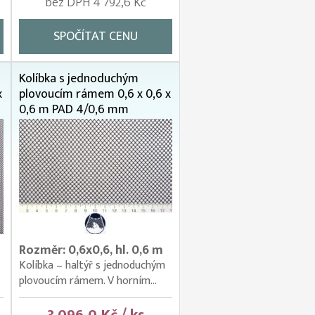
bez DPH 4 792,6 Kč
SPOČÍTAT CENU
Kolíbka s jednoduchým
x
plovoucím rámem 0,6 x 0,6 x
0,6 m PAD 4/0,6 mm
Rozměr: 0,6x0,6, hl. 0,6 m
Kolíbka – haltýř s jednoduchým
plovoucím rámem. V horním...