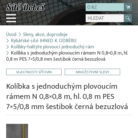
0 Kč
Úvod
Slevy, akce, doprodeje
Přihlásit
Rybářské sítě IHNED K ODBĚRU
Kolíbky-haltýře plovoucí jednoduchý rám
Registrace
Kolíbka s jednoduchým plovoucím rámem N 0,8×0,8 m, hl.
E-shop
0,8 m PES 7×5/0,8 mm šestibok černá bezuzlová
O firmě
VLASTNOSTI SÍŤOVIN
MNOŽSTEVNÍ SLEVY
Kontakt
Kolíbka s jednoduchým plovoucím
rámem N 0,8×0,8 m, hl. 0,8 m PES
7×5/0,8 mm šestibok černá bezuzlová