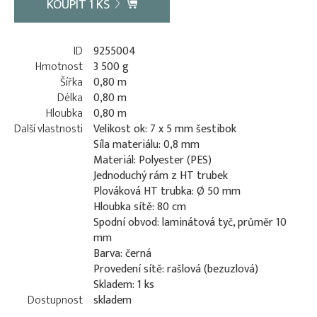
KOUPIT
1
KS
ID
9255004
Hmotnost
3 500 g
Šířka
0,80 m
Délka
0,80 m
Hloubka
0,80 m
Další vlastnosti
Velikost ok: 7 x 5 mm šestibok
Síla materiálu: 0,8 mm
Materiál: Polyester (PES)
Jednoduchý rám z HT trubek
Plováková HT trubka: Ø 50 mm
Hloubka sítě: 80 cm
Spodní obvod: laminátová tyč, průměr 10
mm
Barva: černá
Provedení sítě: rašlová (bezuzlová)
Skladem: 1 ks
Dostupnost
skladem