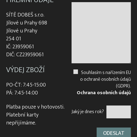
SÍTĚ DOBEŠ s.r.o.
Jílové u Prahy 698
Jílové u Prahy
254 01
IČ: 23959061
DIČ: CZ23959061
VÝDEJ ZBOŽÍ
Souhlasím s nařízením EU
o ochraně osobních údajů
PO-ČT: 7:45-15:00
(GDPR).
PÁ: 7:45-14:00
Ochrana osobních údajů
Platba pouze v hotovosti.
Jaký je dnes rok?
Platební karty
nepřijímáme.