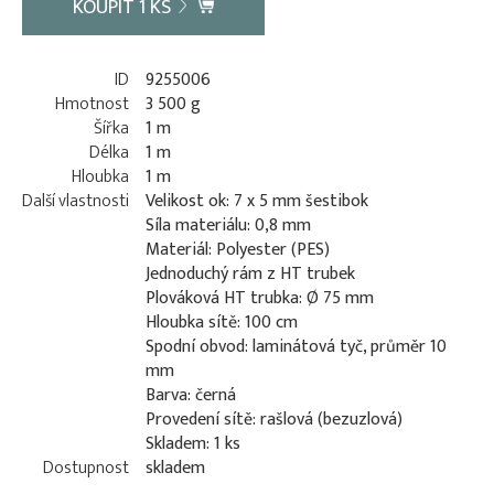
KOUPIT
1
KS
ID
9255006
Hmotnost
3 500 g
Šířka
1 m
Délka
1 m
Hloubka
1 m
Další vlastnosti
Velikost ok: 7 x 5 mm šestibok
Síla materiálu: 0,8 mm
Materiál: Polyester (PES)
Jednoduchý rám z HT trubek
Plováková HT trubka: Ø 75 mm
Hloubka sítě: 100 cm
Spodní obvod: laminátová tyč, průměr 10
mm
Barva: černá
Provedení sítě: rašlová (bezuzlová)
Skladem: 1 ks
Dostupnost
skladem