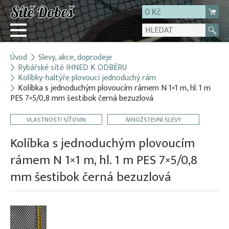
0 Kč
Úvod
Slevy, akce, doprodeje
Přihlásit
Rybářské sítě IHNED K ODBĚRU
Kolíbky-haltýře plovoucí jednoduchý rám
Registrace
Kolíbka s jednoduchým plovoucím rámem N 1×1 m, hl. 1 m
E-shop
PES 7×5/0,8 mm šestibok černá bezuzlová
O firmě
VLASTNOSTI SÍŤOVIN
MNOŽSTEVNÍ SLEVY
Kontakt
Kolíbka s jednoduchým plovoucím
rámem N 1×1 m, hl. 1 m PES 7×5/0,8
mm šestibok černá bezuzlová