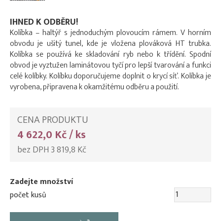
IHNED K ODBĚRU!
Kolíbka – haltýř s jednoduchým plovoucím rámem. V horním
obvodu je ušitý tunel, kde je vložena plováková HT trubka.
Kolíbka se používá ke skladování ryb nebo k třídění. Spodní
obvod je vyztužen laminátovou tyčí pro lepší tvarování a funkci
celé kolíbky. Kolíbku doporučujeme doplnit o krycí síť. Kolíbka je
vyrobena, připravena k okamžitému odběru a použití.
CENA PRODUKTU
4 622,0 Kč / ks
bez DPH 3 819,8 Kč
Zadejte množství
počet kusů