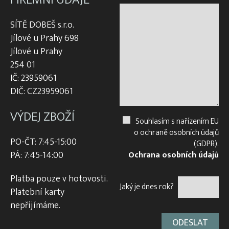
SÍTĚ DOBEŠ s.r.o.
Jílové u Prahy 698
Jílové u Prahy
254 01
IČ: 23959061
DIČ: CZ23959061
VÝDEJ ZBOŽÍ
Souhlasím s nařízením EU
o ochraně osobních údajů
PO-ČT: 7:45-15:00
(GDPR).
PÁ: 7:45-14:00
Ochrana osobních údajů
Platba pouze v hotovosti.
Jaký je dnes rok?
Platební karty
nepřijímáme.