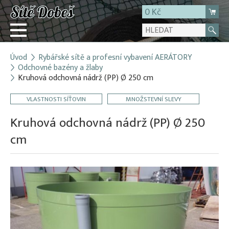
0 Kč
Úvod
Rybářské sítě a profesní vybavení AERÁTORY
Přihlásit
Odchovné bazény a žlaby
Kruhová odchovná nádrž (PP) Ø 250 cm
Registrace
E-shop
VLASTNOSTI SÍŤOVIN
MNOŽSTEVNÍ SLEVY
O firmě
Kruhová odchovná nádrž (PP) Ø 250
Kontakt
cm