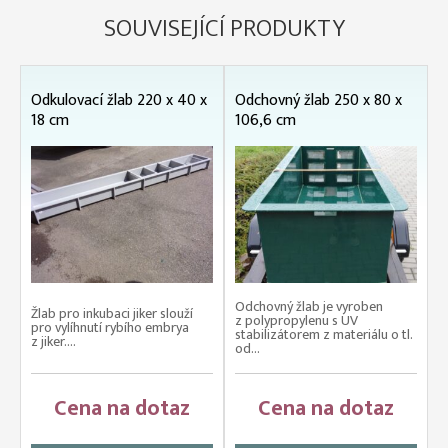
SOUVISEJÍCÍ PRODUKTY
Odkulovací žlab 220 x 40 x
Odchovný žlab 250 x 80 x
18 cm
106,6 cm
Odchovný žlab je vyroben
Žlab pro inkubaci jiker slouží
z polypropylenu s UV
pro vylíhnutí rybího embrya
stabilizátorem z materiálu o tl.
z jiker....
od...
Cena na dotaz
Cena na dotaz