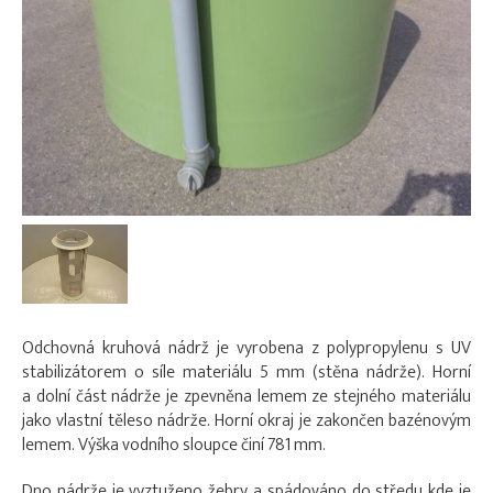
Odchovná kruhová nádrž je vyrobena z polypropylenu s UV
stabilizátorem o síle materiálu 5 mm (stěna nádrže). Horní
a dolní část nádrže je zpevněna lemem ze stejného materiálu
jako vlastní těleso nádrže. Horní okraj je zakončen bazénovým
lemem. Výška vodního sloupce činí 781 mm.
Dno nádrže je vyztuženo žebry a spádováno do středu kde je