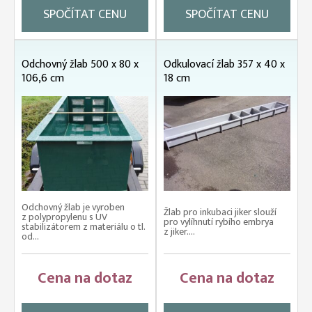
SPOČÍTAT CENU
SPOČÍTAT CENU
Odchovný žlab 500 x 80 x
Odkulovací žlab 357 x 40 x
106,6 cm
18 cm
Odchovný žlab je vyroben
Žlab pro inkubaci jiker slouží
z polypropylenu s UV
pro vylíhnutí rybího embrya
stabilizátorem z materiálu o tl.
z jiker....
od...
Cena na dotaz
Cena na dotaz