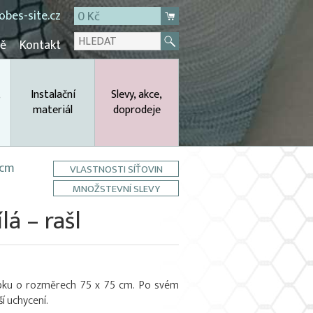
bes-site.cz
0 Kč
mě
Kontakt
,
Instalační
Slevy, akce,
materiál
doprodeje
 cm
VLASTNOSTI SÍŤOVIN
MNOŽSTEVNÍ SLEVY
á – rašl
olíbku o rozměrech 75 x 75 cm. Po svém
 uchycení.