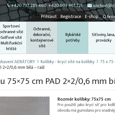
+420 737 289 460
+420 603 461 721
obchod@do
Přihlásit
Registrace
E-shop
O fir
Sportovní
Ochranné,
ochranné sítě
dekorační,
Rybářské
Síťoviny, lana
Golfové sítě
kontejnerové
potřeby
provázky
Multifunkční
sítě
hřiště
 vybavení AERÁTORY
Kolíbky - krycí sítě na kolíbky
75 x 75
D 2×2/0,6 mm bílá – rašl
bku 75×75 cm PAD 2×2/0,6 mm bíl
Rozměr kolíbky: 75x75 cm
Pro použití jako krycí síť pro k
obvodu má gumolano pro snadnější