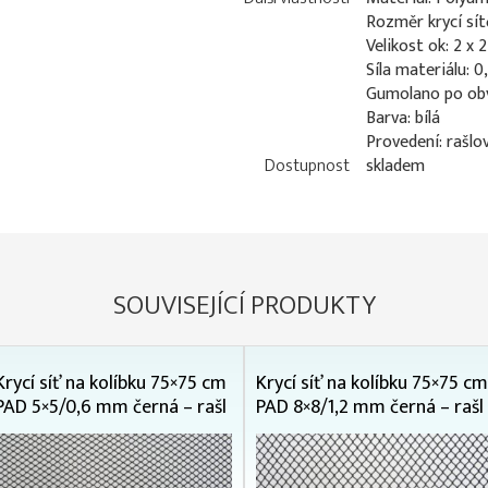
Rozměr krycí sít
Velikost ok: 2 x
Síla materiálu: 
Gumolano po ob
Barva: bílá
Provedení: rašlo
Dostupnost
skladem
SOUVISEJÍCÍ PRODUKTY
Krycí síť na kolíbku 75×75 cm
Krycí síť na kolíbku 75×75 cm
PAD 5×5/0,6 mm černá – rašl
PAD 8×8/1,2 mm černá – rašl