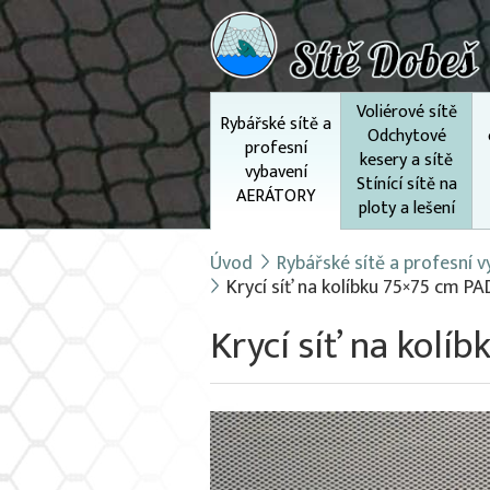
Voliérové sítě
Rybářské sítě a
Odchytové
profesní
kesery a sítě
vybavení
Stínící sítě na
AERÁTORY
ploty a lešení
Úvod
Rybářské sítě a profesní
Krycí síť na kolíbku 75×75 cm PA
Krycí síť na kolí