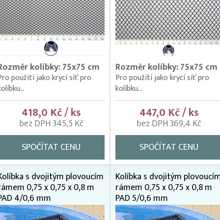
Rozměr kolíbky: 75x75 cm
Rozměr kolíbky: 75x75 cm
Pro použití jako krycí síť pro
Pro použití jako krycí síť pro
kolíbku...
kolíbku...
418,0 Kč / ks
447,0 Kč / ks
bez DPH 345,5 Kč
bez DPH 369,4 Kč
SPOČÍTAT CENU
SPOČÍTAT CENU
Kolíbka s dvojitým plovoucím
Kolíbka s dvojitým plovoucí
rámem 0,75 x 0,75 x 0,8 m
rámem 0,75 x 0,75 x 0,8 m
PAD 4/0,6 mm
PAD 5/0,6 mm