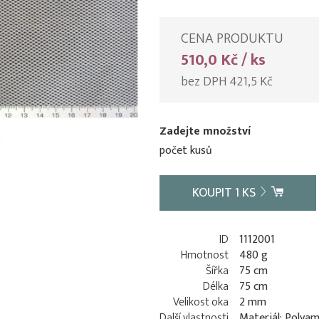
CENA PRODUKTU
510,0 Kč / ks
bez DPH 421,5 Kč
Zadejte množství
počet kusů
KOUPIT
1
KS
ID
1112001
Hmotnost
480 g
Šířka
75 cm
Délka
75 cm
Velikost oka
2 mm
Další vlastnosti
Materiál: Polyam