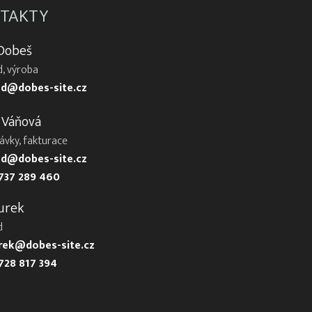
TAKTY
 Dobeš
, výroba
d@dobes-site.cz
 Váňová
ávky, fakturace
d@dobes-site.cz
737 289 460
urek
d
urek@dobes-site.cz
728 817 394