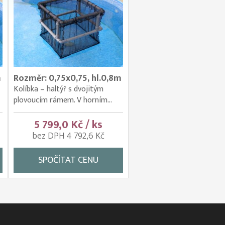
m
Rozměr: 0,75x0,75, hl.0,8m
Kolíbka – haltýř s dvojitým
plovoucím rámem. V horním...
5 799,0 Kč / ks
bez DPH 4 792,6 Kč
SPOČÍTAT CENU