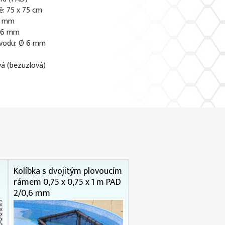
ě: 75 x 75 cm
 2 mm
0,6 mm
vodu: Ø 6 mm
vá (bezuzlová)
Kolíbka s dvojitým plovoucím
rámem 0,75 x 0,75 x 1 m PAD
2/0,6 mm