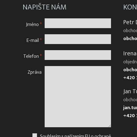
NAPIŠTE NÁM
KON
Petr
Jméno
*
obchod
obcho
E-mail
*
Irena
Telefon
*
objedn
obcho
Zpráva
+420 
Jan T
obcho
jan.t
+420 
Souhlasím s nařízením EU o ochraně