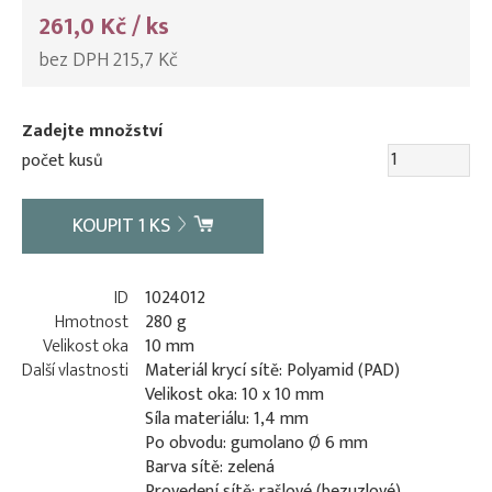
261,0 Kč / ks
bez DPH 215,7 Kč
Zadejte množství
počet kusů
KOUPIT
1
KS
ID
1024012
Hmotnost
280 g
Velikost oka
10 mm
Další vlastnosti
Materiál krycí sítě: Polyamid (PAD)
Velikost oka: 10 x 10 mm
Síla materiálu: 1,4 mm
Po obvodu: gumolano Ø 6 mm
Barva sítě: zelená
Provedení sítě: rašlové (bezuzlové)