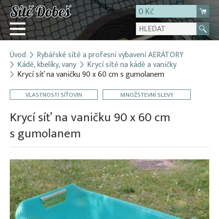
0 Kč
Úvod
Rybářské sítě a profesní vybavení AERÁTORY
Přihlásit
Kádě, kbelíky, vany
Krycí sítě na kádě a vaničky
Krycí síť na vaničku 90 x 60 cm s gumolanem
Registrace
E-shop
VLASTNOSTI SÍŤOVIN
MNOŽSTEVNÍ SLEVY
O firmě
Krycí síť na vaničku 90 x 60 cm
Kontakt
s gumolanem