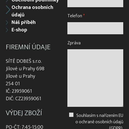
Ochrana osobních
údajů
Telefon
*
Náš příběh
E-shop
Zpráva
FIREMNÍ ÚDAJE
SÍTĚ DOBEŠ s.r.o.
Jílové u Prahy 698
Jílové u Prahy
254 01
IČ: 23959061
DIČ: CZ23959061
VÝDEJ ZBOŽÍ
Souhlasím s nařízením EU
o ochraně osobních údajů
PO-ČT: 7:45-15:00
(GDPR).