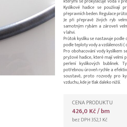
kterými se prokysličuje voda v př
Kyslíkové hadice se používají 
přepravních beden. Regulace průto
Je při přepravě živých ryb velm
samotným rybám a zároveň velmi
v lahvi.
Průtok kyslíku se nastavuje podle 
podle teploty vody a vzdálenosti ( 
Pro obohacování vody kyslíkem se 
pryžové hadice, které mají velmi 
perlení kyslíkových bublinek.
potřebnou úroveň rychle a efektivně.
soustavě, proto rozvody pro ky
vzduchu, kde je tlak daleko nižší.
CENA PRODUKTU
426,0 Kč / bm
bez DPH 352,1 Kč