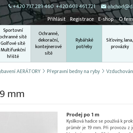
+420 737 289 460
+420 603 461 721
obchod@do
Přihlásit
Registrace
E-shop
O fir
Sportovní
Ochranné,
ochranné sítě
dekorační,
Rybářské
Síťoviny, lana
Golfové sítě
kontejnerové
potřeby
provázky
Multifunkční
sítě
hřiště
 vybavení AERÁTORY
Přepravní bedny na ryby
Vzduchován
 19 mm
Prodej po 1 m
Kyslíková hadice se používá k proky
průměr je 19 mm. Při provozu z j