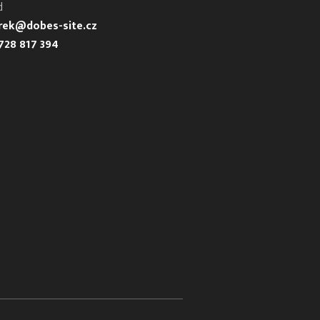
d
urek@dobes-site.cz
728 817 394