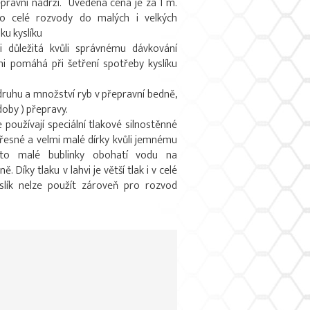
epravní nádrži. Uvedená cena je za 1 m.
pro celé rozvody do malých i velkých
ku kyslíku
i důležitá kvůli správnému dávkování
 pomáhá při šetření spotřeby kyslíku
druhu a množství ryb v přepravní bedně,
doby ) přepravy.
používají speciální tlakové silnostěnné
přesné a velmi malé dírky kvůli jemnému
 Tyto malé bublinky obohatí vodu na
 Díky tlaku v lahvi je větší tlak i v celé
slík nelze použít zároveň pro rozvod