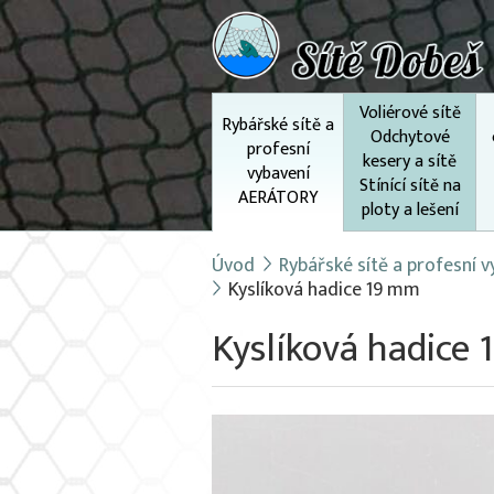
Voliérové sítě
Rybářské sítě a
Odchytové
profesní
kesery a sítě
vybavení
Stínící sítě na
AERÁTORY
ploty a lešení
Úvod
Rybářské sítě a profesní
Kyslíková hadice 19 mm
Kyslíková hadice