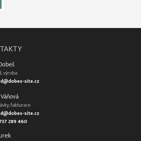
TAKTY
 Dobeš
, výroba
d@dobes-site.cz
 Váňová
ávky, fakturace
d@dobes-site.cz
737 289 460
urek