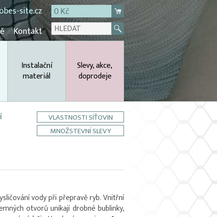
bes-site.cz
0 Kč
mě
Kontakt
,
Instalační
Slevy, akce,
materiál
doprodeje
í
VLASTNOSTI SÍŤOVIN
MNOŽSTEVNÍ SLEVY
sličování vody při přepravě ryb. Vnitřní
emných otvorů unikají drobné bublinky,