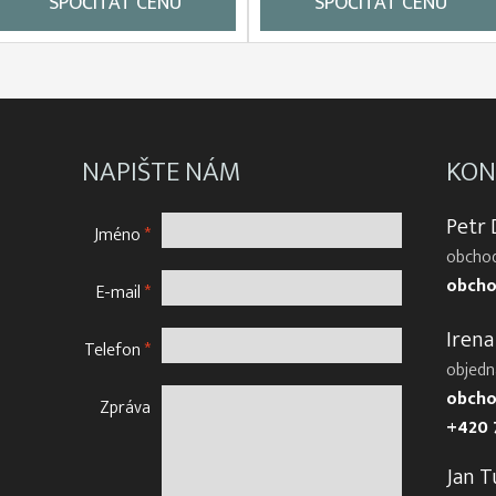
SPOČÍTAT CENU
SPOČÍTAT CENU
NAPIŠTE NÁM
KON
Petr
Jméno
*
obchod
obcho
E-mail
*
Irena
Telefon
*
objedn
obcho
Zpráva
+420 
Jan T