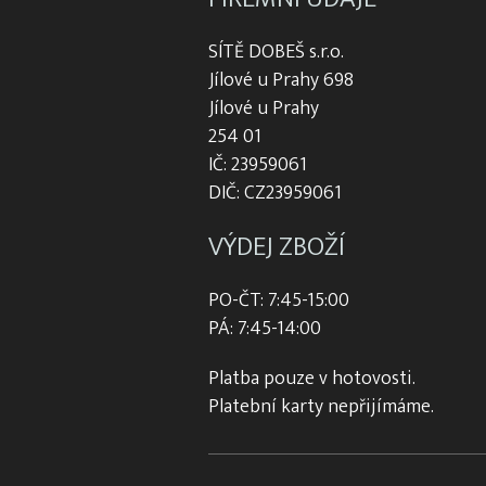
SÍTĚ DOBEŠ s.r.o.
Jílové u Prahy 698
Jílové u Prahy
254 01
IČ: 23959061
DIČ: CZ23959061
VÝDEJ ZBOŽÍ
PO-ČT: 7:45-15:00
PÁ: 7:45-14:00
Platba pouze v hotovosti.
Platební karty nepřijímáme.