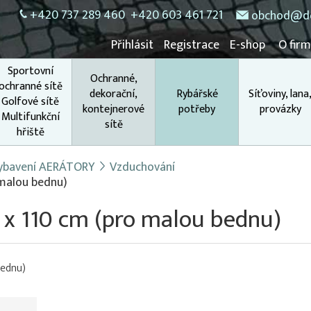
+420 737 289 460
+420 603 461 721
obchod@do
Přihlásit
Registrace
E-shop
O fir
Sportovní
Ochranné,
ochranné sítě
dekorační,
Rybářské
Síťoviny, lana
Golfové sítě
kontejnerové
potřeby
provázky
Multifunkční
sítě
hřiště
 vybavení AERÁTORY
Vzduchování
 malou bednu)
 x 110 cm (pro malou bednu)
bednu)