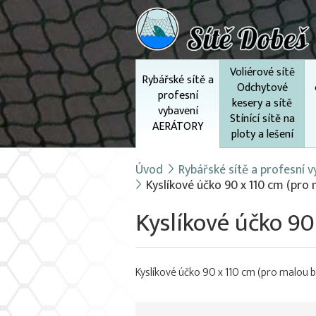
Voliérové sítě
Rybářské sítě a
Odchytové
profesní
kesery a sítě
vybavení
Stínící sítě na
AERÁTORY
ploty a lešení
Úvod
Rybářské sítě a profesní
Kyslíkové účko 90 x 110 cm (pro
Kyslíkové účko 90
Kyslíkové účko 90 x 110 cm (pro malou 