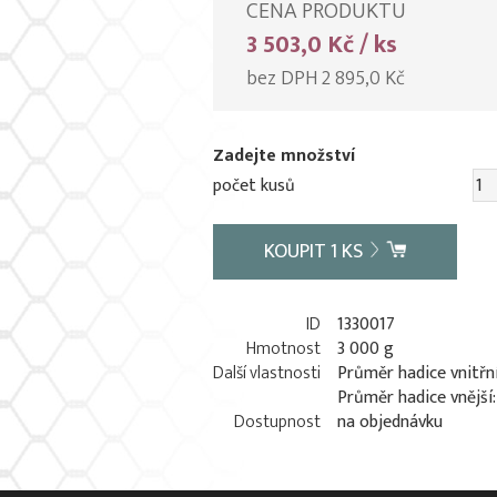
CENA PRODUKTU
3 503,0 Kč / ks
bez DPH 2 895,0 Kč
Zadejte množství
počet kusů
KOUPIT
1
KS
ID
1330017
Hmotnost
3 000 g
Další vlastnosti
Průměr hadice vnitřn
Průměr hadice vnější
Dostupnost
na objednávku