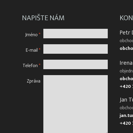
NAPIŠTE NÁM
KON
Petr
Jméno
*
obchod
obcho
E-mail
*
Irena
Telefon
*
objedn
obcho
Zpráva
+420 
Jan T
obcho
jan.t
+420 