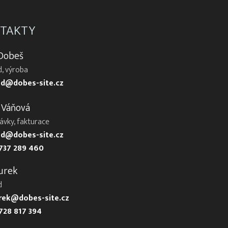
TAKTY
 Dobeš
, výroba
d@dobes-site.cz
 Váňová
ávky, fakturace
d@dobes-site.cz
737 289 460
urek
d
urek@dobes-site.cz
728 817 394