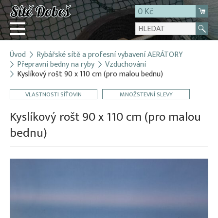
0 Kč
Úvod
Rybářské sítě a profesní vybavení AERÁTORY
Přihlásit
Přepravní bedny na ryby
Vzduchování
Kyslíkový rošt 90 x 110 cm (pro malou bednu)
Registrace
E-shop
VLASTNOSTI SÍŤOVIN
MNOŽSTEVNÍ SLEVY
O firmě
Kyslíkový rošt 90 x 110 cm (pro malou
Kontakt
bednu)