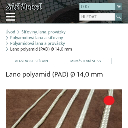
0 Kč
Úvod
Síťoviny, lana, provázky
Přihlásit
Polyamidová lana a síťoviny
Polyamidová lana a provázky
Registrace
Lano polyamid (PAD) Ø 14,0 mm
E-shop
VLASTNOSTI SÍŤOVIN
MNOŽSTEVNÍ SLEVY
O firmě
Lano polyamid (PAD) Ø 14,0 mm
Kontakt