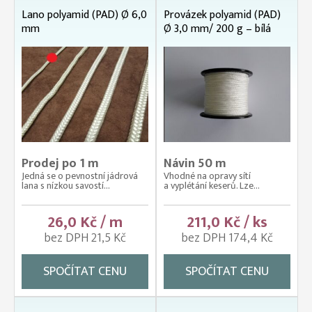
Lano polyamid (PAD) Ø 6,0
Provázek polyamid (PAD)
mm
Ø 3,0 mm/ 200 g – bílá
Prodej po 1 m
Návin 50 m
Jedná se o pevnostní jádrová
Vhodné na opravy sítí
lana s nízkou savostí...
a vyplétání keserů. Lze...
26,0 Kč / m
211,0 Kč / ks
bez DPH 21,5 Kč
bez DPH 174,4 Kč
SPOČÍTAT CENU
SPOČÍTAT CENU