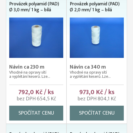
Provázek polyamid (PAD)
Provázek polyamid (PAD)
Ø 3,0 mm/ 1 kg – bílá
Ø 2,0 mm/ 1 kg – bílá
Návin ca 230 m
Návin ca 340 m
Vhodné na opravy sítí
Vhodné na opravy sítí
a vyplétání keserů. Lze...
a vyplétání keserů. Lze...
792,0 Kč / ks
973,0 Kč / ks
bez DPH 654,5 Kč
bez DPH 804,1 Kč
SPOČÍTAT CENU
SPOČÍTAT CENU