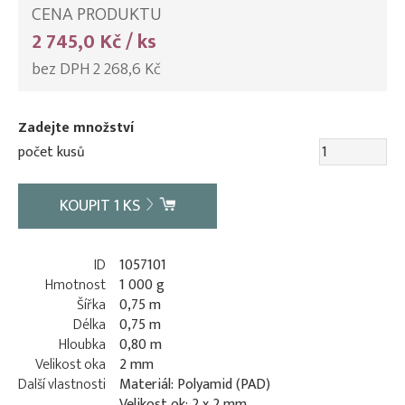
CENA PRODUKTU
2 745,0 Kč / ks
bez DPH 2 268,6 Kč
Zadejte množství
počet kusů
KOUPIT
1
KS
ID
1057101
Hmotnost
1 000 g
Šířka
0,75 m
Délka
0,75 m
Hloubka
0,80 m
Velikost oka
2 mm
Další vlastnosti
Materiál: Polyamid (PAD)
Velikost ok: 2 x 2 mm