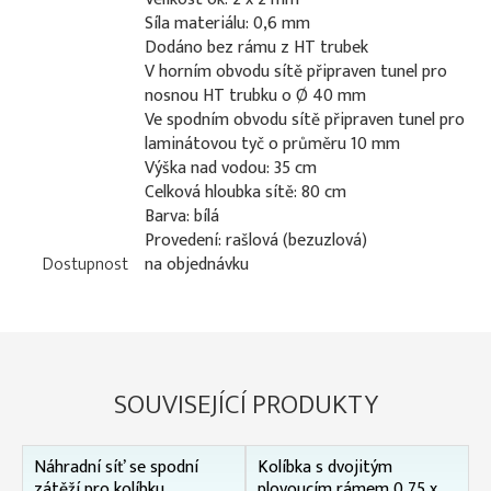
Síla materiálu: 0,6 mm
Dodáno bez rámu z HT trubek
V horním obvodu sítě připraven tunel pro
nosnou HT trubku o Ø 40 mm
Ve spodním obvodu sítě připraven tunel pro
laminátovou tyč o průměru 10 mm
Výška nad vodou: 35 cm
Celková hloubka sítě: 80 cm
Barva: bílá
Provedení: rašlová (bezuzlová)
Dostupnost
na objednávku
SOUVISEJÍCÍ PRODUKTY
Náhradní síť se spodní
Kolíbka s dvojitým
zátěží pro kolíbku
plovoucím rámem 0,75 x