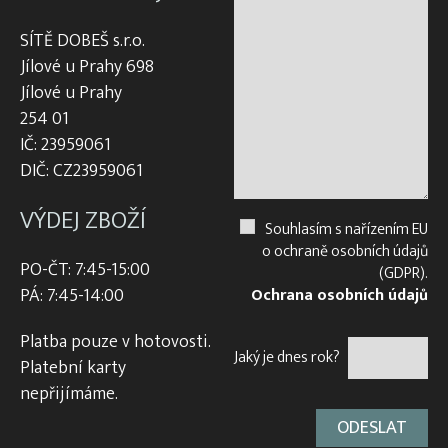
SÍTĚ DOBEŠ s.r.o.
Jílové u Prahy 698
Jílové u Prahy
254 01
IČ: 23959061
DIČ: CZ23959061
VÝDEJ ZBOŽÍ
Souhlasím s nařízením EU
o ochraně osobních údajů
PO-ČT: 7:45-15:00
(GDPR).
PÁ: 7:45-14:00
Ochrana osobních údajů
Platba pouze v hotovosti.
Jaký je dnes rok?
Platební karty
nepřijímáme.