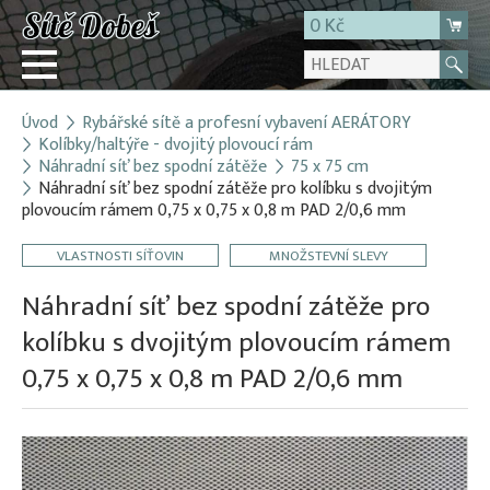
0 Kč
Úvod
Rybářské sítě a profesní vybavení AERÁTORY
Přihlásit
Kolíbky/haltýře - dvojitý plovoucí rám
Náhradní síť bez spodní zátěže
75 x 75 cm
Registrace
Náhradní síť bez spodní zátěže pro kolíbku s dvojitým
E-shop
plovoucím rámem 0,75 x 0,75 x 0,8 m PAD 2/0,6 mm
O firmě
VLASTNOSTI SÍŤOVIN
MNOŽSTEVNÍ SLEVY
Kontakt
Náhradní síť bez spodní zátěže pro
kolíbku s dvojitým plovoucím rámem
0,75 x 0,75 x 0,8 m PAD 2/0,6 mm