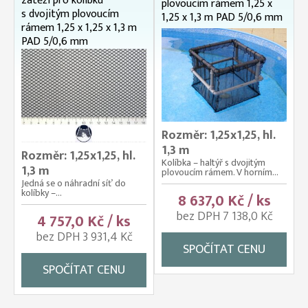
zátěží pro kolíbku
plovoucím rámem 1,25 x
s dvojitým plovoucím
1,25 x 1,3 m PAD 5/0,6 mm
rámem 1,25 x 1,25 x 1,3 m
PAD 5/0,6 mm
Rozměr: 1,25x1,25, hl.
1,3 m
Rozměr: 1,25x1,25, hl.
Kolíbka – haltýř s dvojitým
1,3 m
plovoucím rámem. V horním...
Jedná se o náhradní síť do
kolíbky –...
8 637,0 Kč / ks
bez DPH 7 138,0 Kč
4 757,0 Kč / ks
bez DPH 3 931,4 Kč
SPOČÍTAT CENU
SPOČÍTAT CENU