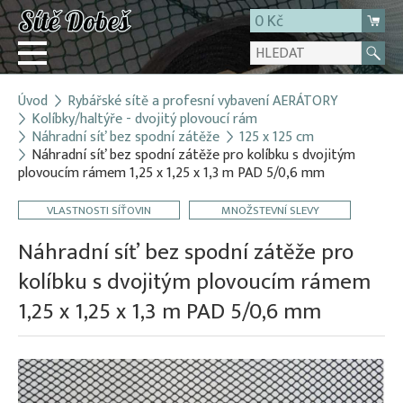
0 Kč
Úvod
Rybářské sítě a profesní vybavení AERÁTORY
Přihlásit
Kolíbky/haltýře - dvojitý plovoucí rám
Náhradní síť bez spodní zátěže
125 x 125 cm
Registrace
Náhradní síť bez spodní zátěže pro kolíbku s dvojitým
E-shop
plovoucím rámem 1,25 x 1,25 x 1,3 m PAD 5/0,6 mm
O firmě
VLASTNOSTI SÍŤOVIN
MNOŽSTEVNÍ SLEVY
Kontakt
Náhradní síť bez spodní zátěže pro
kolíbku s dvojitým plovoucím rámem
1,25 x 1,25 x 1,3 m PAD 5/0,6 mm