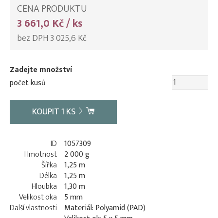
CENA PRODUKTU
3 661,0 Kč / ks
bez DPH 3 025,6 Kč
Zadejte množství
počet kusů
KOUPIT
1
KS
ID
1057309
Hmotnost
2 000 g
Šířka
1,25 m
Délka
1,25 m
Hloubka
1,30 m
Velikost oka
5 mm
Další vlastnosti
Materiál: Polyamid (PAD)