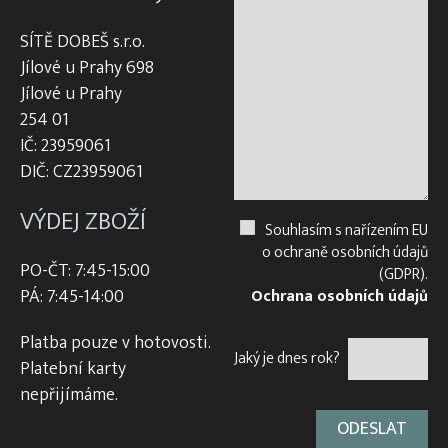
SÍTĚ DOBEŠ s.r.o.
Jílové u Prahy 698
Jílové u Prahy
254 01
IČ: 23959061
DIČ: CZ23959061
VÝDEJ ZBOŽÍ
Souhlasím s nařízením EU
o ochraně osobních údajů
PO-ČT: 7:45-15:00
(GDPR).
PÁ: 7:45-14:00
Ochrana osobních údajů
Platba pouze v hotovosti.
Jaký je dnes rok?
Platební karty
nepřijímáme.