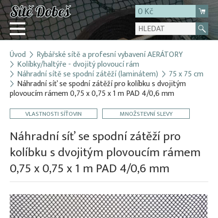
0 Kč
Úvod
Rybářské sítě a profesní vybavení AERÁTORY
Přihlásit
Kolíbky/haltýře - dvojitý plovoucí rám
Náhradní sítě se spodní zátěží (laminátem)
75 x 75 cm
Registrace
Náhradní síť se spodní zátěží pro kolíbku s dvojitým
E-shop
plovoucím rámem 0,75 x 0,75 x 1 m PAD 4/0,6 mm
O firmě
VLASTNOSTI SÍŤOVIN
MNOŽSTEVNÍ SLEVY
Kontakt
Náhradní síť se spodní zátěží pro
kolíbku s dvojitým plovoucím rámem
0,75 x 0,75 x 1 m PAD 4/0,6 mm