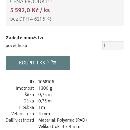
CENA PRODUKTU
5 592,0 Kč / ks
bez DPH 4 621,5 Kč
Zadejte množství
počet kusů
KOUPIT
1
KS
ID
1058106
Hmotnost
1 300 g
Šířka
0,75 m
Délka
0,75 m
Hloubka
1 m
Velikost oka
4 mm
Další vlastnosti
Materiál: Polyamid (PAD)
Velikost ok: 4 x 4 mm