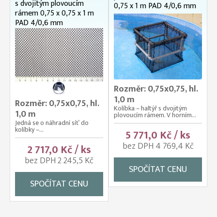
s dvojitým plovoucím
0,75 x 1 m PAD 4/0,6 mm
rámem 0,75 x 0,75 x 1 m
PAD 4/0,6 mm
Rozměr: 0,75x0,75, hl.
1,0 m
Rozměr: 0,75x0,75, hl.
Kolíbka – haltýř s dvojitým
1,0 m
plovoucím rámem. V horním...
Jedná se o náhradní síť do
kolíbky –...
5 771,0 Kč / ks
bez DPH 4 769,4 Kč
2 717,0 Kč / ks
bez DPH 2 245,5 Kč
SPOČÍTAT CENU
SPOČÍTAT CENU