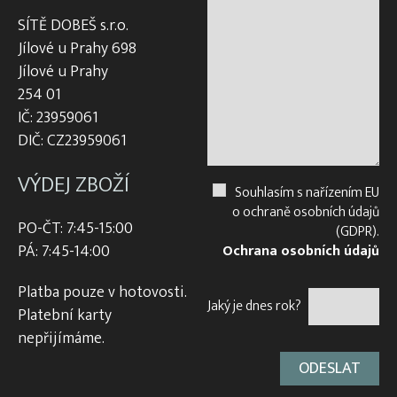
SÍTĚ DOBEŠ s.r.o.
Jílové u Prahy 698
Jílové u Prahy
254 01
IČ: 23959061
DIČ: CZ23959061
VÝDEJ ZBOŽÍ
Souhlasím s nařízením EU
o ochraně osobních údajů
PO-ČT: 7:45-15:00
(GDPR).
PÁ: 7:45-14:00
Ochrana osobních údajů
Platba pouze v hotovosti.
Jaký je dnes rok?
Platební karty
nepřijímáme.