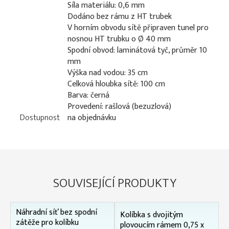
Síla materiálu: 0,6 mm
Dodáno bez rámu z HT trubek
V horním obvodu sítě připraven tunel pro
nosnou HT trubku o Ø 40 mm
Spodní obvod: laminátová tyč, průměr 10
mm
Výška nad vodou: 35 cm
Celková hloubka sítě: 100 cm
Barva: černá
Provedení: rašlová (bezuzlová)
Dostupnost
na objednávku
SOUVISEJÍCÍ PRODUKTY
Náhradní síť bez spodní
Kolíbka s dvojitým
zátěže pro kolíbku
plovoucím rámem 0,75 x