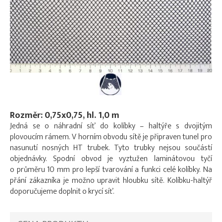
Rozměr: 0,75x0,75, hl. 1,0 m
Jedná se o náhradní síť do kolíbky – haltýře s dvojitým
plovoucím rámem. V horním obvodu sítě je připraven tunel pro
nasunutí nosných HT trubek. Tyto trubky nejsou součástí
objednávky. Spodní obvod je vyztužen laminátovou tyčí
o průměru 10 mm pro lepší tvarování a funkci celé kolíbky. Na
přání zákazníka je možno upravit hloubku sítě. Kolíbku-haltýř
doporučujeme doplnit o krycí síť.