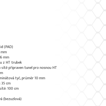
id (PAD)
 5 mm
0,6 mm
u z HT trubek
 sítě připraven tunel pro nosnou HT
mm
aminátová tyč, průměr 10 mm
: 35 cm
sítě: 100 cm
vá (bezuzlová)