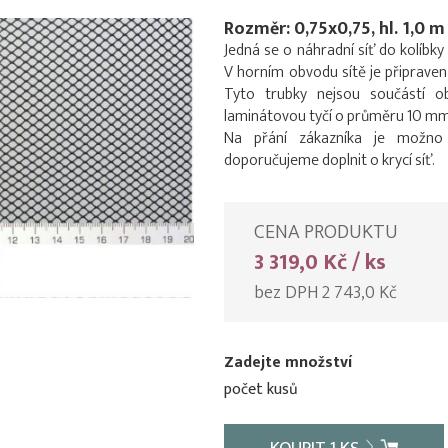
Rozměr: 0,75x0,75, hl. 1,0 m
Jedná se o náhradní síť do kolíbk
V horním obvodu sítě je připraven
Tyto trubky nejsou součástí o
laminátovou tyčí o průměru 10 mm pr
Na přání zákazníka je možno u
doporučujeme doplnit o krycí síť.
CENA PRODUKTU
3 319,0 Kč / ks
bez DPH 2 743,0 Kč
Zadejte množství
počet kusů