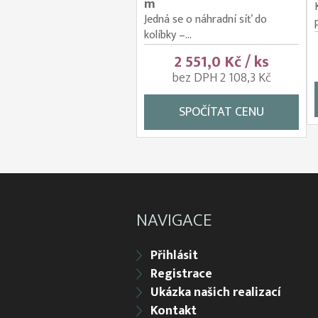
m
Jedná se o náhradní síť do
kolíbky –...
2 551,0 Kč / ks
bez DPH 2 108,3 Kč
SPOČÍTAT CENU
NAVIGACE
Přihlásit
Registrace
Ukázka našich realizací
Kontakt