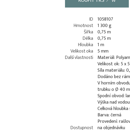
KOUPIT
1
KS
ID
1058107
Hmotnost
1 300 g
Šířka
0,75 m
Délka
0,75 m
Hloubka
1 m
Velikost oka
5 mm
Další vlastnosti
Materiál: Polyam
Velikost ok: 5 x
Síla materiálu: 
Dodáno bez rám
V horním obvodu
trubku o Ø 40 
Spodní obvod: l
Výška nad vodou
Celková hloubka 
Barva: černá
Provedení: rašlo
Dostupnost
na objednávku