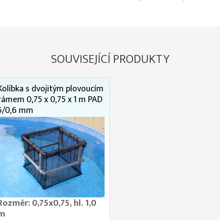
SOUVISEJÍCÍ PRODUKTY
Kolíbka s dvojitým plovoucím
rámem 0,75 x 0,75 x 1 m PAD
5/0,6 mm
Rozměr: 0,75x0,75, hl. 1,0
m