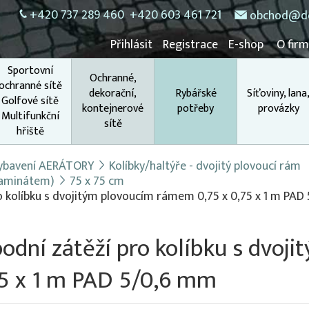
+420 737 289 460
+420 603 461 721
obchod@do
Přihlásit
Registrace
E-shop
O fir
Sportovní
Ochranné,
ochranné sítě
dekorační,
Rybářské
Síťoviny, lana
Golfové sítě
kontejnerové
potřeby
provázky
Multifunkční
sítě
hřiště
 vybavení AERÁTORY
Kolíbky/haltýře - dvojitý plovoucí rám
(laminátem)
75 x 75 cm
ro kolíbku s dvojitým plovoucím rámem 0,75 x 0,75 x 1 m PAD 
podní zátěží pro kolíbku s dvoj
5 x 1 m PAD 5/0,6 mm