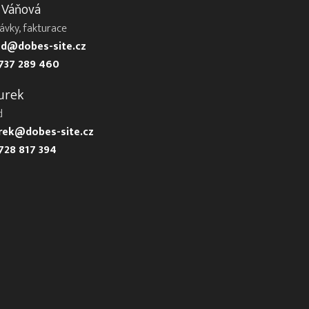
 Váňová
ávky, fakturace
d@dobes-site.cz
737 289 460
urek
d
urek@dobes-site.cz
728 817 394