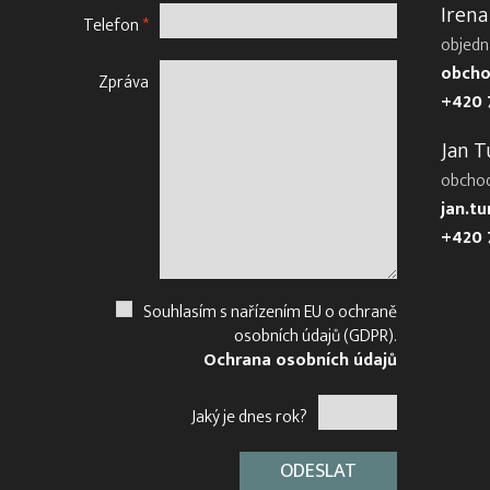
Irena
Telefon
*
objedn
obcho
Zpráva
+420 
Jan T
obcho
jan.t
+420 
Souhlasím s nařízením EU o ochraně
osobních údajů (GDPR).
Ochrana osobních údajů
Jaký je dnes rok?