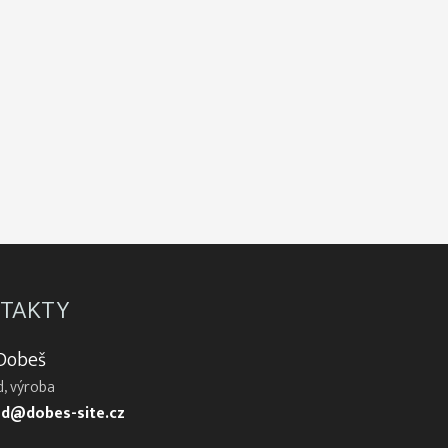
TAKTY
 Dobeš
, výroba
d@dobes-site.cz