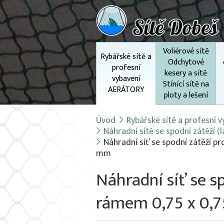
Voliérové sítě
Rybářské sítě a
Odchytové
profesní
kesery a sítě
vybavení
Stínící sítě na
AERÁTORY
ploty a lešení
Úvod
Rybářské sítě a profesní
Náhradní sítě se spodní zátěží 
Náhradní síť se spodní zátěží p
mm
Náhradní síť se s
rámem 0,75 x 0,7