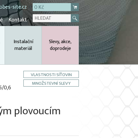
bes-site.cz
0 Kč
mě
Kontakt
,
Instalační
Slevy, akce,
materiál
doprodeje
VLASTNOSTI SÍŤOVIN
MNOŽSTEVNÍ SLEVY
5/0,6
itým plovoucím