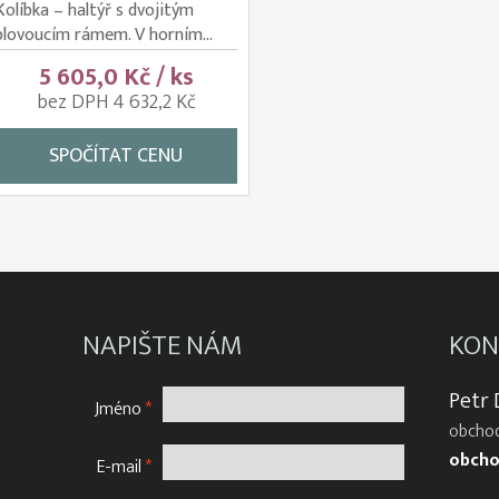
Kolíbka – haltýř s dvojitým
plovoucím rámem. V horním...
5 605,0 Kč / ks
bez DPH 4 632,2 Kč
SPOČÍTAT CENU
NAPIŠTE NÁM
KON
Petr
Jméno
*
obchod
obcho
E-mail
*