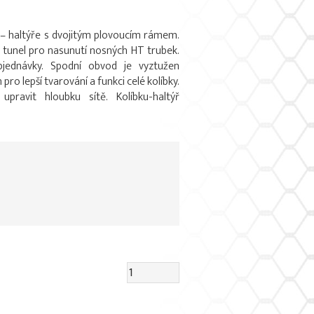
y – haltýře s dvojitým plovoucím rámem.
 tunel pro nasunutí nosných HT trubek.
bjednávky. Spodní obvod je vyztužen
o lepší tvarování a funkci celé kolíbky.
pravit hloubku sítě. Kolíbku-haltýř