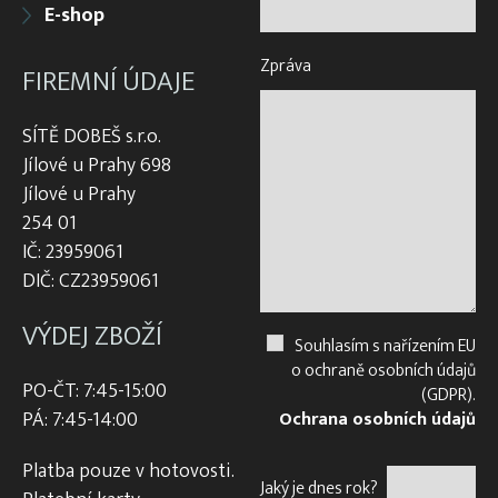
E-shop
Zpráva
FIREMNÍ ÚDAJE
SÍTĚ DOBEŠ s.r.o.
Jílové u Prahy 698
Jílové u Prahy
254 01
IČ: 23959061
DIČ: CZ23959061
VÝDEJ ZBOŽÍ
Souhlasím s nařízením EU
o ochraně osobních údajů
PO-ČT: 7:45-15:00
(GDPR).
PÁ: 7:45-14:00
Ochrana osobních údajů
Platba pouze v hotovosti.
Jaký je dnes rok?