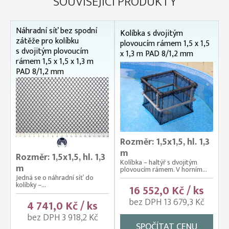
SOUVISEJÍCÍ PRODUKTY
Náhradní síť bez spodní
Kolíbka s dvojitým
zátěže pro kolíbku
plovoucím rámem 1,5 x 1,5
s dvojitým plovoucím
x 1,3 m PAD 8/1,2 mm
rámem 1,5 x 1,5 x 1,3 m
PAD 8/1,2 mm
Rozměr: 1,5x1,5, hl. 1,3
m
Rozměr: 1,5x1,5, hl. 1,3
Kolíbka – haltýř s dvojitým
m
plovoucím rámem. V horním...
Jedná se o náhradní síť do
kolíbky –...
16 552,0 Kč / ks
bez DPH 13 679,3 Kč
4 741,0 Kč / ks
bez DPH 3 918,2 Kč
SPOČÍTAT CENU