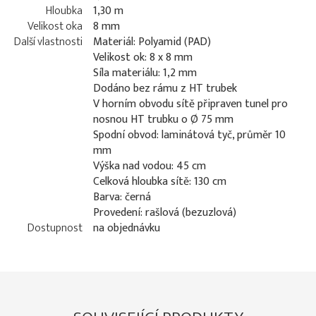
Hloubka
1,30 m
Velikost oka
8 mm
Další vlastnosti
Materiál: Polyamid (PAD)
Velikost ok: 8 x 8 mm
Síla materiálu: 1,2 mm
Dodáno bez rámu z HT trubek
V horním obvodu sítě připraven tunel pro
nosnou HT trubku o Ø 75 mm
Spodní obvod: laminátová tyč, průměr 10
mm
Výška nad vodou: 45 cm
Celková hloubka sítě: 130 cm
Barva: černá
Provedení: rašlová (bezuzlová)
Dostupnost
na objednávku