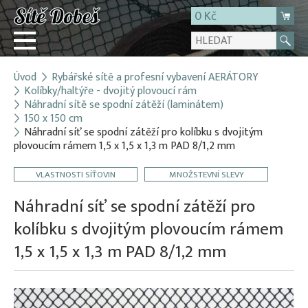
0 Kč
Úvod
Rybářské sítě a profesní vybavení AERÁTORY
Přihlásit
Kolíbky/haltýře - dvojitý plovoucí rám
Náhradní sítě se spodní zátěží (laminátem)
Registrace
150 x 150 cm
E-shop
Náhradní síť se spodní zátěží pro kolíbku s dvojitým
plovoucím rámem 1,5 x 1,5 x 1,3 m PAD 8/1,2 mm
O firmě
Kontakt
VLASTNOSTI SÍŤOVIN
MNOŽSTEVNÍ SLEVY
Náhradní síť se spodní zátěží pro
kolíbku s dvojitým plovoucím rámem
1,5 x 1,5 x 1,3 m PAD 8/1,2 mm