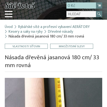
0 Kč
Úvod
Rybářské sítě a profesní vybavení AERÁTORY
Přihlásit
Kesery a saky na ryby
Dřevěné násady
Násada dřevěná jasanová 180 cm/ 33 mm rovná
Registrace
E-shop
VLASTNOSTI SÍŤOVIN
MNOŽSTEVNÍ SLEVY
O firmě
Násada dřevěná jasanová 180 cm/ 33
Kontakt
mm rovná