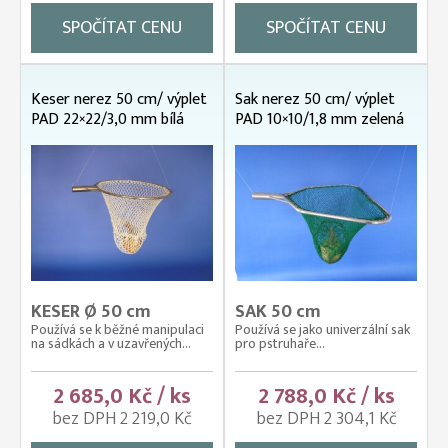
SPOČÍTAT CENU
SPOČÍTAT CENU
Keser nerez 50 cm/ výplet
Sak nerez 50 cm/ výplet
PAD 22×22/3,0 mm bílá
PAD 10×10/1,8 mm zelená
KESER Ø 50 cm
SAK 50 cm
Používá se k běžné manipulaci
Používá se jako univerzální sak
na sádkách a v uzavřených...
pro pstruhaře...
2 685,0 Kč / ks
2 788,0 Kč / ks
bez DPH 2 219,0 Kč
bez DPH 2 304,1 Kč