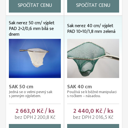
SPOČÍTAT CENU
SPOČÍTAT CENU
Sak nerez 50 cm/ výplet
Sak nerez 40 cm/ výplet
PAD 2×2/0,6 mm bílá se
PAD 10×10/1,8 mm zelená
dnem
SAK 50 cm
SAK 40 cm
Jedná se o velmi pevný sak
Používá se k běžné manipulaci
s jemným výpletem.
s ročkem – násadou.
2 663,0 Kč / ks
2 440,0 Kč / ks
bez DPH 2 200,8 Kč
bez DPH 2 016,5 Kč