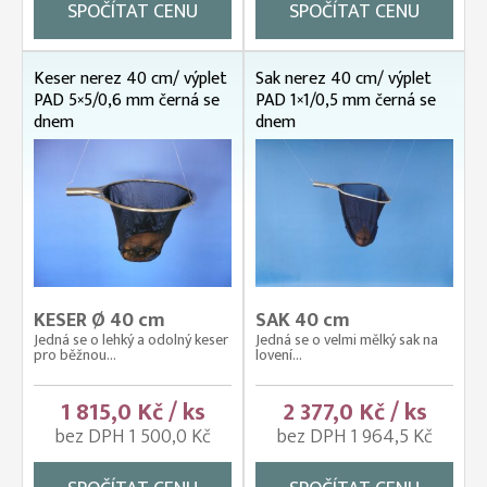
SPOČÍTAT CENU
SPOČÍTAT CENU
Keser nerez 40 cm/ výplet
Sak nerez 40 cm/ výplet
PAD 5×5/0,6 mm černá se
PAD 1×1/0,5 mm černá se
dnem
dnem
KESER Ø 40 cm
SAK 40 cm
Jedná se o lehký a odolný keser
Jedná se o velmi mělký sak na
pro běžnou...
lovení...
1 815,0 Kč / ks
2 377,0 Kč / ks
bez DPH 1 500,0 Kč
bez DPH 1 964,5 Kč