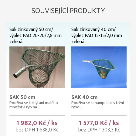
SOUVISEJÍCÍ PRODUKTY
Sak zinkovaný 50 cm/
Sak zinkovaný 40 cm/
výplet PAD 20×20/2,8 mm
výplet PAD 15×15/2,0 mm
zelená
zelená
SAK 50 cm
SAK 40 cm
Používá se k chytání malého
Používá se k manipulaci s tržní
množství ryb na...
rybou.
1 982,0 Kč / ks
1 577,0 Kč / ks
bez DPH 1 638,0 Kč
bez DPH 1 303,3 Kč