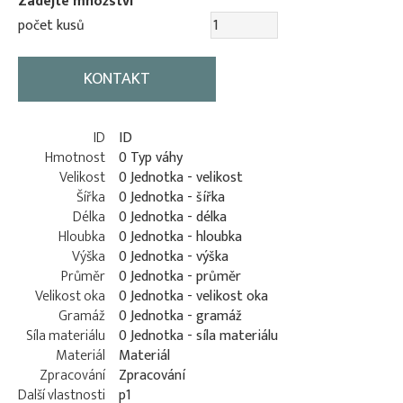
Zadejte množství
počet kusů
KONTAKT
ID
ID
Hmotnost
0 Typ váhy
Velikost
0 Jednotka - velikost
Šířka
0 Jednotka - šířka
Délka
0 Jednotka - délka
Hloubka
0 Jednotka - hloubka
Výška
0 Jednotka - výška
Průměr
0 Jednotka - průměr
Velikost oka
0 Jednotka - velikost oka
Gramáž
0 Jednotka - gramáž
Síla materiálu
0 Jednotka - síla materiálu
Materiál
Materiál
Zpracování
Zpracování
Další vlastnosti
p1