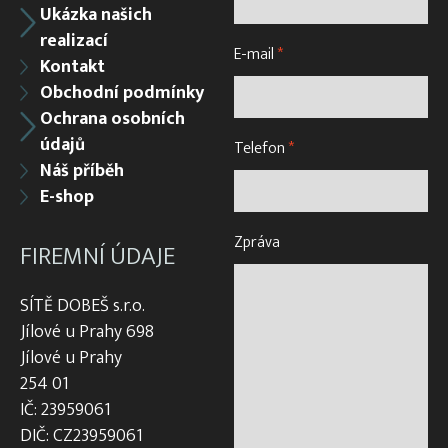
Ukázka našich
realizací
E-mail
*
Kontakt
Obchodní podmínky
Ochrana osobních
údajů
Telefon
*
Náš příběh
E-shop
Zpráva
FIREMNÍ ÚDAJE
SÍTĚ DOBEŠ s.r.o.
Jílové u Prahy 698
Jílové u Prahy
254 01
IČ: 23959061
DIČ: CZ23959061