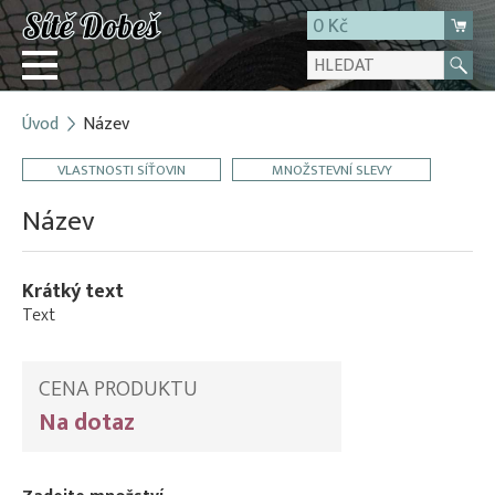
0 Kč
Úvod
Název
Přihlásit
VLASTNOSTI SÍŤOVIN
MNOŽSTEVNÍ SLEVY
Registrace
E-shop
Název
O firmě
Kontakt
Krátký text
Text
CENA PRODUKTU
Na dotaz