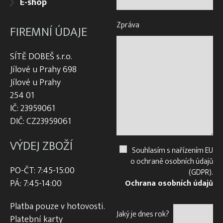
E-shop
Zpráva
FIREMNÍ ÚDAJE
SÍTĚ DOBEŠ s.r.o.
Jílové u Prahy 698
Jílové u Prahy
254 01
IČ: 23959061
DIČ: CZ23959061
VÝDEJ ZBOŽÍ
Souhlasím s nařízením EU
o ochraně osobních údajů
PO-ČT: 7:45-15:00
(GDPR).
PÁ: 7:45-14:00
Ochrana osobních údajů
Platba pouze v hotovosti.
Jaký je dnes rok?
Platební karty