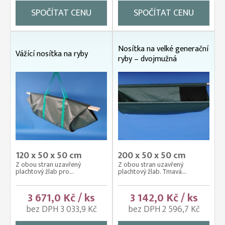
SPOČÍTAT CENU
SPOČÍTAT CENU
Nosítka na velké generační
Vážící nosítka na ryby
ryby – dvojmužná
120 x 50 x 50 cm
200 x 50 x 50 cm
Z obou stran uzavřený
Z obou stran uzavřený
plachtový žlab pro...
plachtový žlab. Tmavá...
3 671,0 Kč / ks
3 142,0 Kč / ks
bez DPH 3 033,9 Kč
bez DPH 2 596,7 Kč