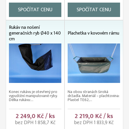
SPOČÍTAT CENU
SPOČÍTAT CENU
Rukáv na nošení
generačních ryb Ø40 x 140
Plachetka v kovovém rámu
cm
Konec rukávu je otevřený pro
Na obou stranách široká
vypuštění manipulované ryby.
držadla. Materiál – plachtovina:
Délka rukávu:...
Plastel TE62,...
2 249,0 Kč / ks
2 219,0 Kč / ks
bez DPH 1 858,7 Kč
bez DPH 1 833,9 Kč