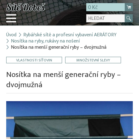
0 Kč
Úvod
Rybářské sítě a profesní vybavení AERÁTORY
Přihlásit
Nosítka na ryby, rukávy na nošení
Nosítka na menší generační ryby – dvojmužná
Registrace
E-shop
VLASTNOSTI SÍŤOVIN
MNOŽSTEVNÍ SLEVY
O firmě
Nosítka na menší generační ryby –
Kontakt
dvojmužná