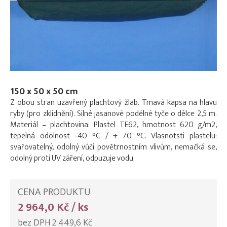
150 x 50 x 50 cm
Z obou stran uzavřený plachtový žlab. Tmavá kapsa na hlavu
ryby (pro zklidnění). Silné jasanové podélné tyče o délce 2,5 m.
Materiál – plachtovina: Plastel TE62, hmotnost 620 g/m2,
tepelná odolnost -40 °C / + 70 °C. Vlasnotsti plastelu:
svařovatelný, odolný vůči povětrnostním vlivům, nemačká se,
odolný proti UV záření, odpuzuje vodu.
CENA PRODUKTU
2 964,0 Kč / ks
bez DPH 2 449,6 Kč