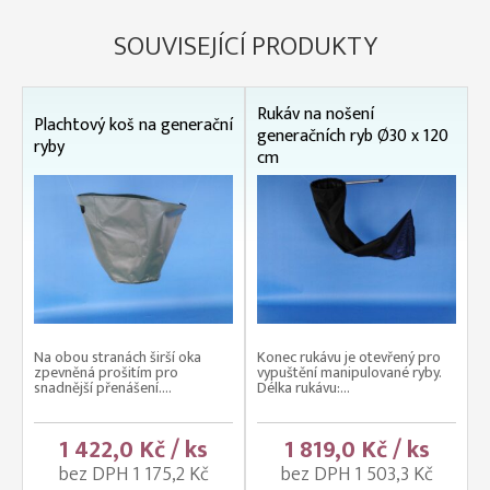
SOUVISEJÍCÍ PRODUKTY
Rukáv na nošení
Plachtový koš na generační
generačních ryb Ø30 x 120
ryby
cm
Na obou stranách širší oka
Konec rukávu je otevřený pro
zpevněná prošitím pro
vypuštění manipulované ryby.
snadnější přenášení....
Délka rukávu:...
1 422,0 Kč / ks
1 819,0 Kč / ks
bez DPH 1 175,2 Kč
bez DPH 1 503,3 Kč