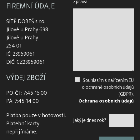
Zpráva
FIREMNÍ ÚDAJE
SÍTĚ DOBEŠ s.r.o.
Jílové u Prahy 698
Jílové u Prahy
254 01
IČ: 23959061
DIČ: CZ23959061
VÝDEJ ZBOŽÍ
Souhlasím s nařízením EU
o ochraně osobních údajů
PO-ČT: 7:45-15:00
(GDPR).
PÁ: 7:45-14:00
Ochrana osobních údajů
Platba pouze v hotovosti.
Jaký je dnes rok?
Platební karty
nepřijímáme.