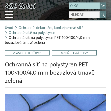
0 Kč
Úvod
Ochranné, dekorační, kontejnerové sítě
Přihlásit
Ochranné sítě na polystyren
Ochranná síť na polystyren PET 100×100/4,0 mm
Registrace
bezuzlová tmavě zelená
E-shop
VLASTNOSTI SÍŤOVIN
MNOŽSTEVNÍ SLEVY
O firmě
Ochranná síť na polystyren PET
Kontakt
100×100/4,0 mm bezuzlová tmavě
zelená