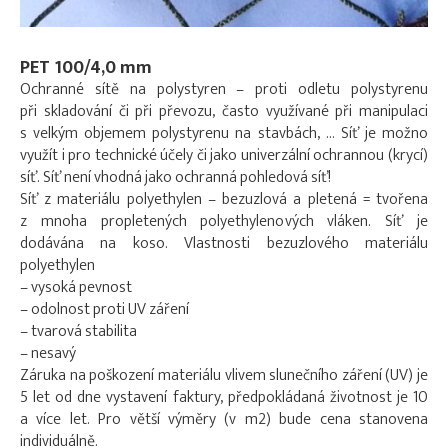
PET 100/4,0 mm
Ochranné sítě na polystyren – proti odletu polystyrenu
při skladování či při převozu, často využívané při manipulaci
s velkým objemem polystyrenu na stavbách, … Síť je možno
využít i pro technické účely či jako univerzální ochrannou (krycí)
síť. Síť není vhodná jako ochranná pohledová síť!
Síť z materiálu polyethylen – bezuzlová a pletená = tvořena
z mnoha propletených polyethylenových vláken. Síť je
dodávána na koso. Vlastnosti bezuzlového materiálu
polyethylen
– vysoká pevnost
– odolnost proti UV záření
– tvarová stabilita
– nesavý
Záruka na poškození materiálu vlivem slunečního záření (UV) je
5 let od dne vystavení faktury, předpokládaná životnost je 10
a více let. Pro větší výměry (v m2) bude cena stanovena
individuálně.