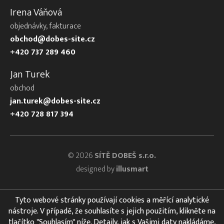
Irena Váňová
objednávky, fakturace
obchod@dobes-site.cz
+420 737 289 460
Jan Turek
obchod
jan.turek@dobes-site.cz
+420 728 817 394
© 2026
SÍTĚ DOBEŠ s.r.o.
designed by
illusmart
Tyto webové stránky používají cookies a měřící analytické
nástroje. V případě, že souhlasíte s jejich použitím, klikněte na
tlačítko "Souhlasím" níže. Detaily, jak s Vašimi daty nakládáme,