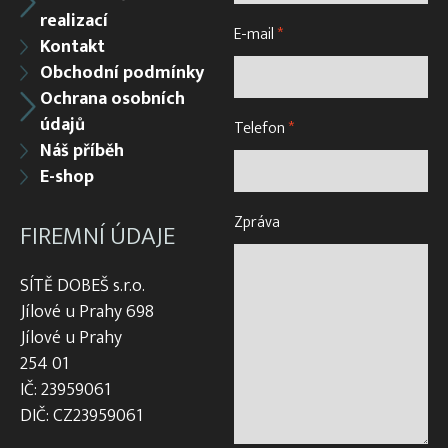
realizací
E-mail
*
Kontakt
Obchodní podmínky
Ochrana osobních
údajů
Telefon
*
Náš příběh
E-shop
Zpráva
FIREMNÍ ÚDAJE
SÍTĚ DOBEŠ s.r.o.
Jílové u Prahy 698
Jílové u Prahy
254 01
IČ: 23959061
DIČ: CZ23959061