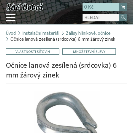
0 Kč
Úvod
Instalační materiál
Zálisy hliníkové, očnice
Přihlásit
Očnice lanová zesílená (srdcovka) 6 mm žárový zinek
Registrace
VLASTNOSTI SÍŤOVIN
MNOŽSTEVNÍ SLEVY
E-shop
Očnice lanová zesílená (srdcovka) 6
O firmě
mm žárový zinek
Kontakt