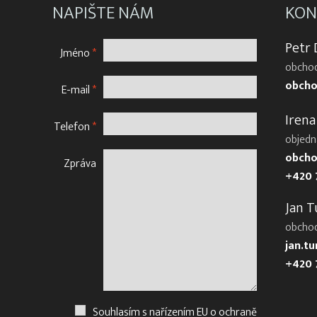
NAPIŠTE NÁM
KON
Petr
Jméno
*
obchod
obcho
E-mail
*
Irena
Telefon
*
objedn
obcho
Zpráva
+420 
Jan T
obcho
jan.t
+420 
Souhlasím s nařízením EU o ochraně