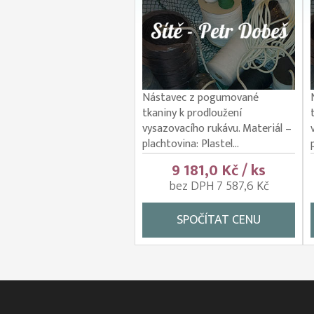
Nástavec z pogumované
tkaniny k prodloužení
vysazovacího rukávu. Materiál –
plachtovina: Plastel...
9 181,0 Kč / ks
bez DPH 7 587,6 Kč
SPOČÍTAT CENU