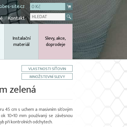
bes-site.cz
0 Kč
mě
Kontakt
,
Instalační
Slevy, akce,
materiál
doprodeje
VLASTNOSTI SÍŤOVIN
MNOŽSTEVNÍ SLEVY
mm zelená
ěru 45 cm s uchem a masivním síťovým
tí ok 10×10 mm používaný se závěsnou
yb při kontrolních odchytech.