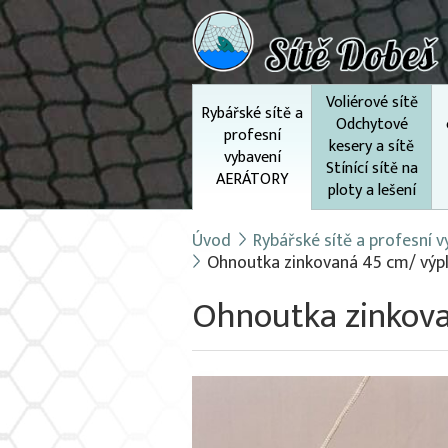
Voliérové sítě
Rybářské sítě a
Odchytové
profesní
kesery a sítě
vybavení
Stínící sítě na
AERÁTORY
ploty a lešení
Úvod
Rybářské sítě a profesní
Ohnoutka zinkovaná 45 cm/ výpl
Ohnoutka zinkova