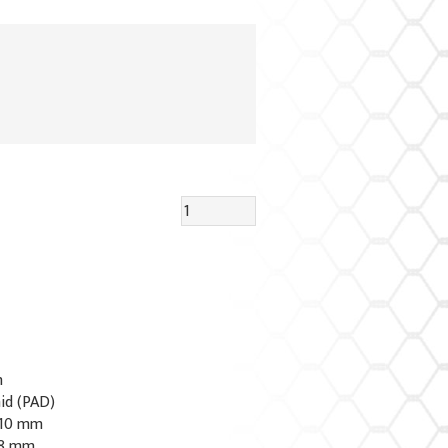
m
id (PAD)
x 10 mm
1,8 mm