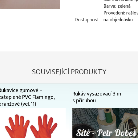
Barva: zelená
Provedení: rašlo
Dostupnost
na objednávku
SOUVISEJÍCÍ PRODUKTY
Rukavice gumové –
Rukáv vysazovací 3 m
zateplené PVC Flamingo,
s přírubou
oranžové (vel. 11)