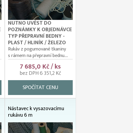
NUTNO UVÉST DO
E
POZNÁMKY K OBJEDNÁVCE
TYP PŘEPRAVNÍ BEDNY -
PLAST / HLINÍK / ŽELEZO
Rukáv z pogumované tkaniny
s rámem na přepravní bednu....
7 685,0 Kč / ks
bez DPH 6 351,2 Kč
SPOČÍTAT CENU
Nástavec k vysazovacímu
rukávu 6 m