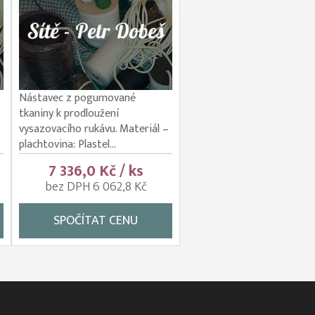
Nástavec z pogumované
tkaniny k prodloužení
vysazovacího rukávu. Materiál –
plachtovina: Plastel...
7 336,0 Kč / ks
bez DPH 6 062,8 Kč
SPOČÍTAT CENU