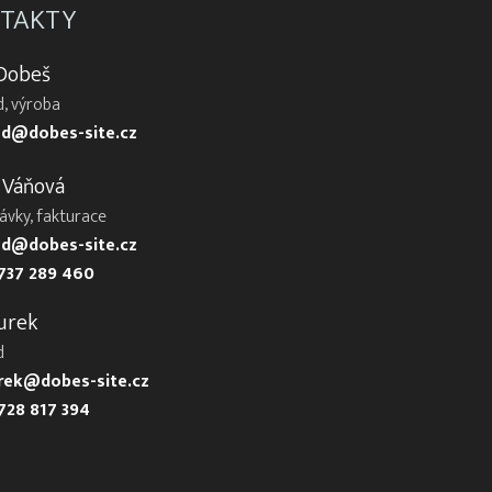
TAKTY
 Dobeš
, výroba
d@dobes-site.cz
 Váňová
ávky, fakturace
d@dobes-site.cz
737 289 460
urek
d
urek@dobes-site.cz
728 817 394