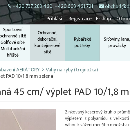
+420 737 289 460
+420 603 461 721
obchod@do
Přihlásit
Registrace
E-shop
O fir
Sportovní
Ochranné,
ochranné sítě
dekorační,
Rybářské
Síťoviny, lana
Golfové sítě
kontejnerové
potřeby
provázky
Multifunkční
sítě
hřiště
 vybavení AERÁTORY
Váhy na ryby (trojnožka)
et PAD 10/1,8 mm zelená
ná 45 cm/ výplet PAD 10/1,8 
Zinkovaný keserový kruh o prům
výpletem z polyamidu s velikos
váhou k vážení menšího množství r