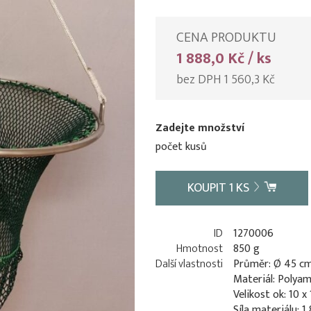
CENA PRODUKTU
1 888,0 Kč / ks
bez DPH 1 560,3 Kč
Zadejte množství
počet kusů
KOUPIT
1
KS
ID
1270006
Hmotnost
850 g
Další vlastnosti
Průměr: Ø 45 c
Materiál: Polyam
Velikost ok: 10 
Síla materiálu: 