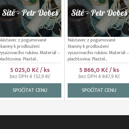
Nástavec z pogumované
Nástavec z pogumované
tkaniny k prodloužení
tkaniny k prodloužení
vysazovacího rukávu. Materiál –
vysazovacího rukávu. Materiál –
plachtovina: Plastel...
plachtovina: Plastel...
5 025,0 Kč / ks
5 866,0 Kč / ks
bez DPH 4 152,9 Kč
bez DPH 4 847,9 Kč
SPOČÍTAT CENU
SPOČÍTAT CENU