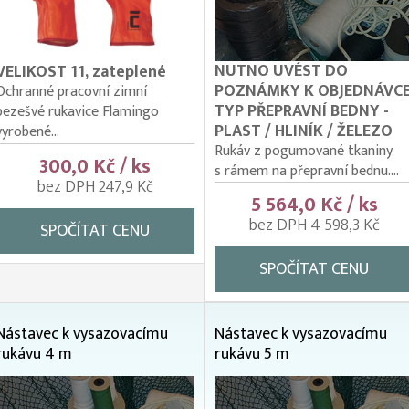
NUTNO UVÉST DO
VELIKOST 11, zateplené
POZNÁMKY K OBJEDNÁVC
Ochranné pracovní zimní
TYP PŘEPRAVNÍ BEDNY -
bezešvé rukavice Flamingo
PLAST / HLINÍK / ŽELEZO
vyrobené...
Rukáv z pogumované tkaniny
300,0 Kč / ks
s rámem na přepravní bednu....
bez DPH 247,9 Kč
5 564,0 Kč / ks
bez DPH 4 598,3 Kč
SPOČÍTAT CENU
SPOČÍTAT CENU
Nástavec k vysazovacímu
Nástavec k vysazovacímu
rukávu 4 m
rukávu 5 m