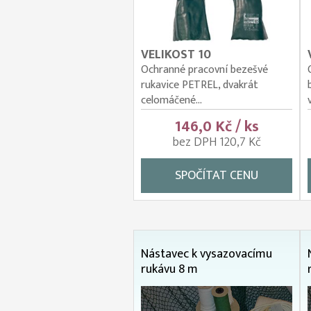
VELIKOST 10
Ochranné pracovní bezešvé
rukavice PETREL, dvakrát
celomáčené...
146,0 Kč / ks
bez DPH 120,7 Kč
SPOČÍTAT CENU
Nástavec k vysazovacímu
rukávu 8 m