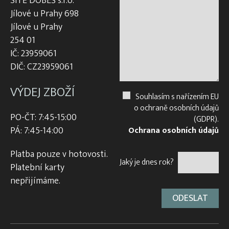
SÍTĚ DOBEŠ s.r.o.
Jílové u Prahy 698
Jílové u Prahy
254 01
IČ: 23959061
DIČ: CZ23959061
VÝDEJ ZBOŽÍ
Souhlasím s nařízením EU
o ochraně osobních údajů
PO-ČT: 7:45-15:00
(GDPR).
PÁ: 7:45-14:00
Ochrana osobních údajů
Platba pouze v hotovosti.
Jaký je dnes rok?
Platební karty
nepřijímáme.