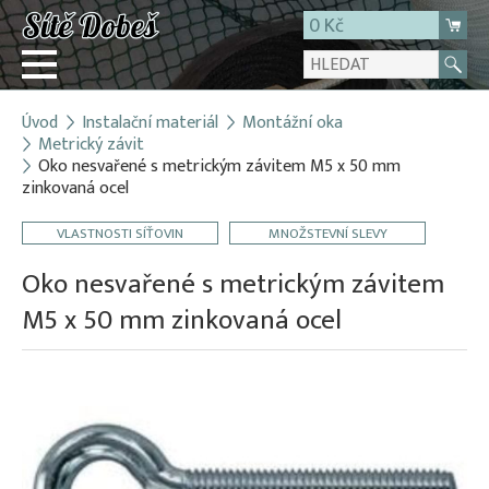
0 Kč
Úvod
Instalační materiál
Montážní oka
Přihlásit
Metrický závit
Oko nesvařené s metrickým závitem M5 x 50 mm
Registrace
zinkovaná ocel
E-shop
VLASTNOSTI SÍŤOVIN
MNOŽSTEVNÍ SLEVY
O firmě
Oko nesvařené s metrickým závitem
Kontakt
M5 x 50 mm zinkovaná ocel