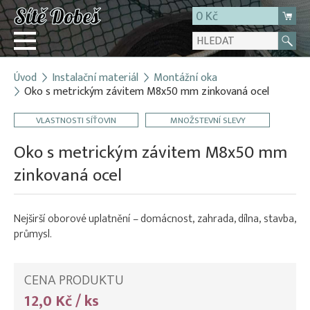
0 Kč
Úvod
Instalační materiál
Montážní oka
Přihlásit
Oko s metrickým závitem M8x50 mm zinkovaná ocel
Registrace
VLASTNOSTI SÍŤOVIN
MNOŽSTEVNÍ SLEVY
E-shop
Oko s metrickým závitem M8x50 mm
O firmě
zinkovaná ocel
Kontakt
Nejširší oborové uplatnění – domácnost, zahrada, dílna, stavba,
průmysl.
CENA PRODUKTU
12,0 Kč / ks