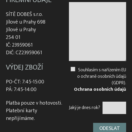
SÍTĚ DOBEŠ s.r.o.
Jílové u Prahy 698
Jílové u Prahy
254 01
IČ: 23959061
DIČ: CZ23959061
VÝDEJ ZBOŽÍ
Souhlasím s nařízením EU
o ochraně osobních údajů
PO-ČT: 7:45-15:00
(GDPR).
PÁ: 7:45-14:00
Ochrana osobních údajů
Platba pouze v hotovosti.
Jaký je dnes rok?
Platební karty
nepřijímáme.