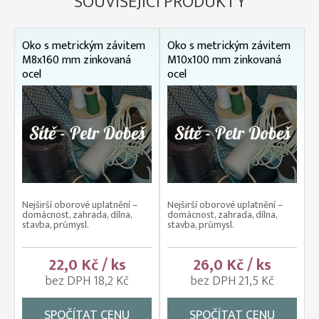
SOUVISEJÍCÍ PRODUKTY
Oko s metrickým závitem
Oko s metrickým závitem
M8x160 mm zinkovaná
M10x100 mm zinkovaná
ocel
ocel
Nejširší oborové uplatnění –
Nejširší oborové uplatnění –
domácnost, zahrada, dílna,
domácnost, zahrada, dílna,
stavba, průmysl.
stavba, průmysl.
22,0 Kč / ks
26,0 Kč / ks
bez DPH 18,2 Kč
bez DPH 21,5 Kč
SPOČÍTAT CENU
SPOČÍTAT CENU