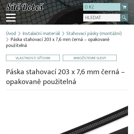
0 Kč
Úvod
Instalační materiál
Stahovací pásky (montážní)
Přihlásit
Páska stahovací 203 x 7,6 mm černá – opakovaně
použitelná
Registrace
E-shop
VLASTNOSTI SÍŤOVIN
MNOŽSTEVNÍ SLEVY
O firmě
Páska stahovací 203 x 7,6 mm černá –
Kontakt
opakovaně použitelná