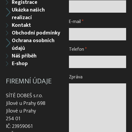
Registrace
Ukázka našich
realizací
E-mail
*
Kontakt
Obchodní podmínky
Ochrana osobních
údajů
Telefon
*
Náš příběh
E-shop
Zpráva
FIREMNÍ ÚDAJE
SÍTĚ DOBEŠ s.r.o.
Jílové u Prahy 698
Jílové u Prahy
254 01
IČ: 23959061