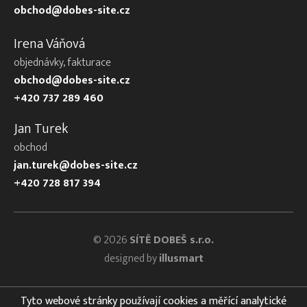
obchod@dobes-site.cz
Irena Váňová
objednávky, fakturace
obchod@dobes-site.cz
+420 737 289 460
Jan Turek
obchod
jan.turek@dobes-site.cz
+420 728 817 394
© 2026
SÍTĚ DOBEŠ s.r.o.
designed by
illusmart
Tyto webové stránky používají cookies a měřící analytické