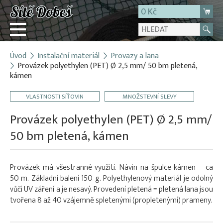
0 Kč
Úvod
Instalační materiál
Provazy a lana
Přihlásit
Provázek polyethylen (PET) Ø 2,5 mm/ 50 bm pletená,
kámen
Registrace
E-shop
VLASTNOSTI SÍŤOVIN
MNOŽSTEVNÍ SLEVY
O firmě
Provázek polyethylen (PET) Ø 2,5 mm/
Kontakt
50 bm pletená, kámen
Provázek má všestranné využití. Návin na špulce kámen – ca
50 m. Základní balení 150 g. Polyethylenový materiál je odolný
vůči UV záření a je nesavý. Provedení pletená = pletená lana jsou
tvořena 8 až 40 vzájemně spletenými (propletenými) prameny.