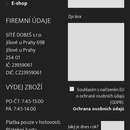
E-shop
Zpráva
FIREMNÍ ÚDAJE
SÍTĚ DOBEŠ s.r.o.
Jílové u Prahy 698
Jílové u Prahy
254 01
IČ: 23959061
DIČ: CZ23959061
VÝDEJ ZBOŽÍ
Souhlasím s nařízením EU
o ochraně osobních údajů
PO-ČT: 7:45-15:00
(GDPR).
PÁ: 7:45-14:00
Ochrana osobních údajů
Platba pouze v hotovosti.
Jaký je dnes rok?