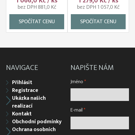
1 066,0 Kč / ks
1 279,0 Kč / ks
bez DPH 881,0 Kč
bez DPH 1 057,0 Kč
SPOČÍTAT CENU
SPOČÍTAT CENU
NAVIGACE
NAPIŠTE NÁM
Jméno
*
Přihlásit
Registrace
Ukázka našich
realizací
E-mail
*
Kontakt
Obchodní podmínky
Ochrana osobních