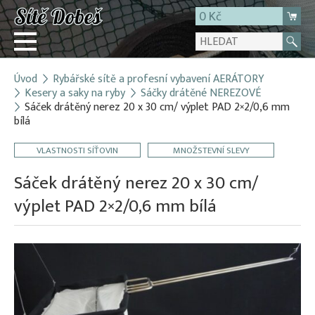
0 Kč
Úvod
Rybářské sítě a profesní vybavení AERÁTORY
Přihlásit
Kesery a saky na ryby
Sáčky drátěné NEREZOVÉ
Sáček drátěný nerez 20 x 30 cm/ výplet PAD 2×2/0,6 mm
Registrace
bílá
E-shop
VLASTNOSTI SÍŤOVIN
MNOŽSTEVNÍ SLEVY
O firmě
Sáček drátěný nerez 20 x 30 cm/
Kontakt
výplet PAD 2×2/0,6 mm bílá