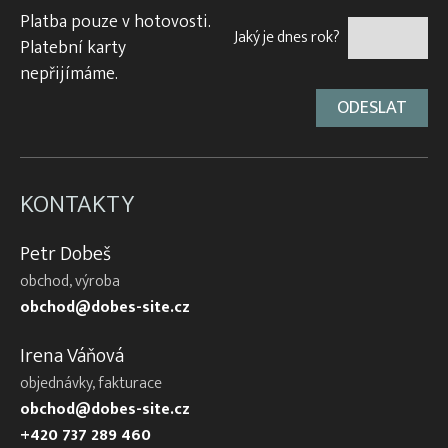
Platba pouze v hotovosti.
Jaký je dnes rok?
Platební karty
nepřijímáme.
KONTAKTY
Petr Dobeš
obchod, výroba
obchod@dobes-site.cz
Irena Váňová
objednávky, fakturace
obchod@dobes-site.cz
+420 737 289 460