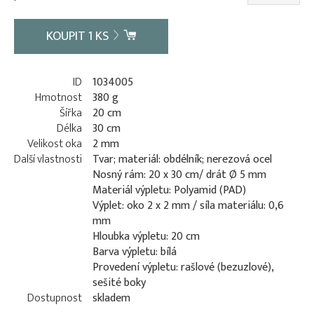
KOUPIT
1
KS
ID
1034005
Hmotnost
380 g
Šířka
20 cm
Délka
30 cm
Velikost oka
2 mm
Další vlastnosti
Tvar; materiál: obdélník; nerezová ocel
Nosný rám: 20 x 30 cm/ drát Ø 5 mm
Materiál výpletu: Polyamid (PAD)
Výplet: oko 2 x 2 mm / síla materiálu: 0,6
mm
Hloubka výpletu: 20 cm
Barva výpletu: bílá
Provedení výpletu: rašlové (bezuzlové),
sešité boky
Dostupnost
skladem