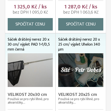
1 325,0 Kč / ks
1 287,0 Kč / ks
bez DPH 1 095,0 Kč
bez DPH 1 063,6 Kč
SPOČÍTAT CENU
SPOČÍTAT CENU
Sáček drátěný nerez 20 x
Sáček drátěný nerez 20 x
30 cm/ výplet PAD 1×1/0,5
25 cm/ výplet Uhelon 340
mm černá
µm
VELIKOST 20x30 cm
VELIKOST 20x25 cm
Používá se pro rybí líhně, pro
Používá se pro rybí líhně, pro
akvaristiky,...
akvaristiky,...