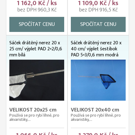
1 162,0 Kč / ks
1 109,0 Kč / ks
bez DPH 960,3 Kč
bez DPH 916,5 Kč
SPOČÍTAT CENU
SPOČÍTAT CENU
Sáček drátěný nerez 20 x
Sáček drátěný nerez 20 x
25 cm/ výplet PAD 2×2/0,6
40 cm/ výplet šestibok
mm bílá
PAD 5×3/0,6 mm modrá
VELIKOST 20x25 cm
VELIKOST 20x40 cm
Používá se pro rybí líhně, pro
Používá se pro rybí líhně, pro
akvaristiky,...
akvaristiky,...