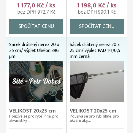
1 177,0 Kč / ks
1 198,0 Kč / ks
bez DPH 972,7 Kč
bez DPH 990,1 Kč
SPOČÍTAT CENU
SPOČÍTAT CENU
Sáček drátěný nerez 20 x
Sáček drátěný nerez 20 x
25 cm/ výplet Uhelon 396
25 cm/ výplet PAD 1×1/0,5
µm
mm černá
VELIKOST 20x25 cm
VELIKOST 20x25 cm
Používá se pro rybí líhně, pro
Používá se pro rybí líhně, pro
akvaristiky,...
akvaristiky,...