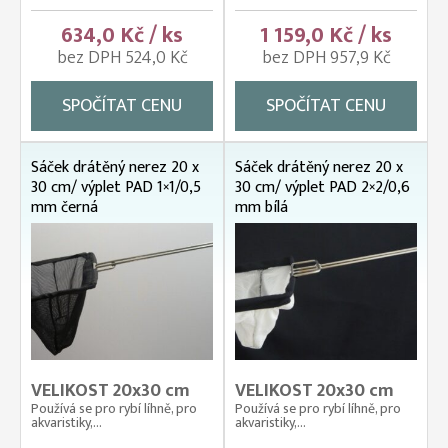
634,0 Kč / ks
1 159,0 Kč / ks
bez DPH 524,0 Kč
bez DPH 957,9 Kč
SPOČÍTAT CENU
SPOČÍTAT CENU
Sáček drátěný nerez 20 x
Sáček drátěný nerez 20 x
30 cm/ výplet PAD 1×1/0,5
30 cm/ výplet PAD 2×2/0,6
mm černá
mm bílá
VELIKOST 20x30 cm
VELIKOST 20x30 cm
Používá se pro rybí líhně, pro
Používá se pro rybí líhně, pro
akvaristiky,...
akvaristiky,...