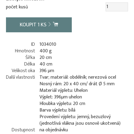
počet kusů
KOUPIT
1
KS
ID
1034010
Hmotnost
400 g
Šířka
20 cm
Délka
40 cm
Velikost oka
396 µm
Další vlastnosti
Tvar; materiál: obdélník; nerezová ocel
Nosný rám: 20 x 40 cm/ drát Ø 5 mm
Materiál výpletu: Uhelon
Výplet: 396µm uhelon
Hloubka výpletu: 20 cm
Barva výpletu: bílá
Provedení výpletu: jemný, bezuzlový
(jednotlivá vlákna jsou osnově ukotvená)
Dostupnost
na objednávku