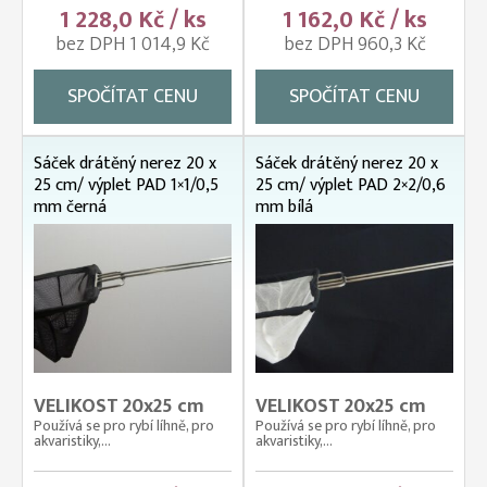
1 228,0 Kč / ks
1 162,0 Kč / ks
bez DPH 1 014,9 Kč
bez DPH 960,3 Kč
SPOČÍTAT CENU
SPOČÍTAT CENU
Sáček drátěný nerez 20 x
Sáček drátěný nerez 20 x
25 cm/ výplet PAD 1×1/0,5
25 cm/ výplet PAD 2×2/0,6
mm černá
mm bílá
VELIKOST 20x25 cm
VELIKOST 20x25 cm
Používá se pro rybí líhně, pro
Používá se pro rybí líhně, pro
akvaristiky,...
akvaristiky,...