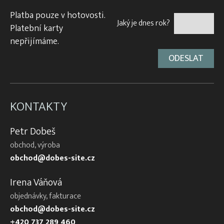
Platba pouze v hotovosti.
Jaký je dnes rok?
Platební karty
nepřijímáme.
KONTAKTY
Petr Dobeš
obchod, výroba
obchod@dobes-site.cz
Irena Váňová
objednávky, fakturace
obchod@dobes-site.cz
+420 737 289 460