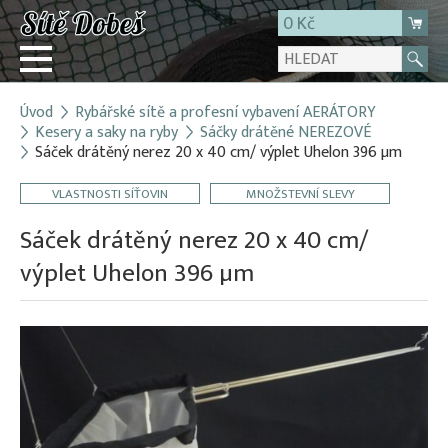
0 Kč
Úvod
Rybářské sítě a profesní vybavení AERÁTORY
Přihlásit
Kesery a saky na ryby
Sáčky drátěné NEREZOVÉ
Sáček drátěný nerez 20 x 40 cm/ výplet Uhelon 396 µm
Registrace
E-shop
VLASTNOSTI SÍŤOVIN
MNOŽSTEVNÍ SLEVY
O firmě
Sáček drátěný nerez 20 x 40 cm/
Kontakt
výplet Uhelon 396 µm