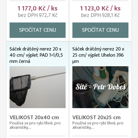
1 177,0 Kč / ks
1 123,0 Kč / ks
bez DPH 972,7 Kč
bez DPH 928,1 Kč
SPOČÍTAT CENU
SPOČÍTAT CENU
Sáček drátěný nerez 20 x
Sáček drátěný nerez 20 x
40 cm/ výplet PAD 1×1/0,5
25 cm/ výplet Uhelon 396
mm černá
µm
VELIKOST 20x40 cm
VELIKOST 20x25 cm
Používá se pro rybí líhně, pro
Používá se pro rybí líhně, pro
akvaristiky,...
akvaristiky,...