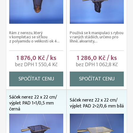
Rám z nerezu, který
Používá se k manipulaci s rybou
v kompletaci se síťkou
v raných stádiích, určeno pro
z polyamidu o velikosti ok 4...
líhně, akvaristy,...
1 876,0 Kč / ks
1 286,0 Kč / ks
bez DPH 1 550,4 Kč
bez DPH 1 062,8 Kč
SPOČÍTAT CENU
SPOČÍTAT CENU
Sáček nerez 22 x 22 cm/
Sáček nerez 22 x 22 cm/
výplet PAD 1×1/0,5 mm
výplet PAD 2×2/0,6 mm bílá
černá