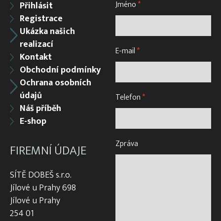
Jméno
*
Přihlásit
Registrace
Ukázka našich
realizací
E-mail
*
Kontakt
Obchodní podmínky
Ochrana osobních
údajů
Telefon
*
Náš příběh
E-shop
Zpráva
FIREMNÍ ÚDAJE
SÍTĚ DOBEŠ s.r.o.
Jílové u Prahy 698
Jílové u Prahy
254 01