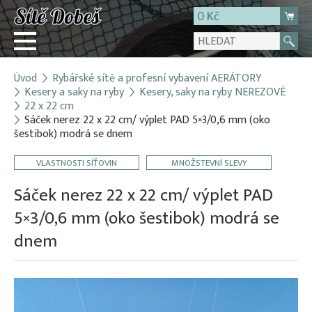
0 Kč
Úvod
Rybářské sítě a profesní vybavení AERÁTORY
Přihlásit
Kesery a saky na ryby
Kesery, saky na ryby NEREZOVÉ
22 x 22 cm
Registrace
Sáček nerez 22 x 22 cm/ výplet PAD 5×3/0,6 mm (oko
E-shop
šestibok) modrá se dnem
O firmě
VLASTNOSTI SÍŤOVIN
MNOŽSTEVNÍ SLEVY
Kontakt
Sáček nerez 22 x 22 cm/ výplet PAD
5×3/0,6 mm (oko šestibok) modrá se
dnem