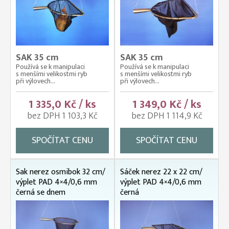
SAK 35 cm
SAK 35 cm
Používá se k manipulaci
Používá se k manipulaci
s menšími velikostmi ryb
s menšími velikostmi ryb
při výlovech...
při výlovech...
1 335,0 Kč / ks
1 349,0 Kč / ks
bez DPH 1 103,3 Kč
bez DPH 1 114,9 Kč
SPOČÍTAT CENU
SPOČÍTAT CENU
Sak nerez osmibok 32 cm/
Sáček nerez 22 x 22 cm/
výplet PAD 4×4/0,6 mm
výplet PAD 4×4/0,6 mm
černá se dnem
černá