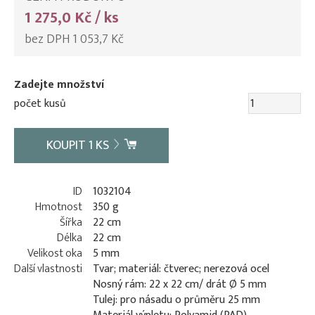
1 275,0 Kč / ks
bez DPH 1 053,7 Kč
Zadejte množství
počet kusů
KOUPIT
1
KS
ID
1032104
Hmotnost
350 g
Šířka
22 cm
Délka
22 cm
Velikost oka
5 mm
Další vlastnosti
Tvar; materiál: čtverec; nerezová ocel
Nosný rám: 22 x 22 cm/ drát Ø 5 mm
Tulej: pro násadu o průměru 25 mm