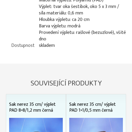
Materiál výpletu: Polyamid (PAD)
Výplet: tvar oka šestibok, oko 5 x 3 mm /
síla materiálu: 0,6 mm
Hloubka výpletu: ca 20 cm
Barva výpletu: modrá
Provedení výpletu: rašlové (bezuzlové), všité
dno
Dostupnost
skladem
SOUVISEJÍCÍ PRODUKTY
Sak nerez 35 cm/ výplet
Sak nerez 35 cm/ výplet
PAD 8×8/1,2 mm černá
PAD 1×1/0,5 mm černá