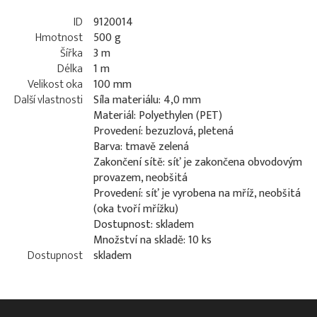
ID
9120014
Hmotnost
500 g
Šířka
3 m
Délka
1 m
Velikost oka
100 mm
Další vlastnosti
Síla materiálu: 4,0 mm
Materiál: Polyethylen (PET)
Provedení: bezuzlová, pletená
Barva: tmavě zelená
Zakončení sítě: síť je zakončena obvodovým
provazem, neobšitá
Provedení: síť je vyrobena na mříž, neobšitá
(oka tvoří mřížku)
Dostupnost: skladem
Množství na skladě: 10 ks
Dostupnost
skladem