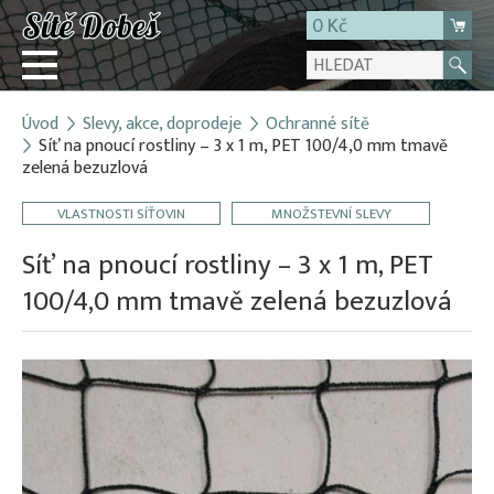
0 Kč
Úvod
Slevy, akce, doprodeje
Ochranné sítě
Přihlásit
Síť na pnoucí rostliny – 3 x 1 m, PET 100/4,0 mm tmavě
zelená bezuzlová
Registrace
E-shop
VLASTNOSTI SÍŤOVIN
MNOŽSTEVNÍ SLEVY
O firmě
Síť na pnoucí rostliny – 3 x 1 m, PET
Kontakt
100/4,0 mm tmavě zelená bezuzlová