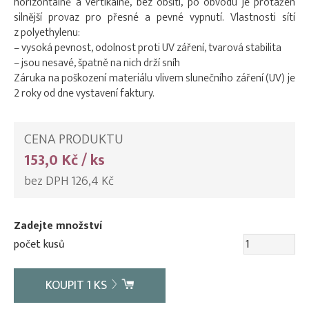
horizontálně a vertikálně, bez obšití, po obvodu je protažen
silnější provaz pro přesné a pevné vypnutí. Vlastnosti sítí
z polyethylenu:
– vysoká pevnost, odolnost proti UV záření, tvarová stabilita
– jsou nesavé, špatně na nich drží sníh
Záruka na poškození materiálu vlivem slunečního záření (UV) je
2 roky od dne vystavení faktury.
CENA PRODUKTU
153,0 Kč / ks
bez DPH 126,4 Kč
Zadejte množství
počet kusů
KOUPIT
1
KS