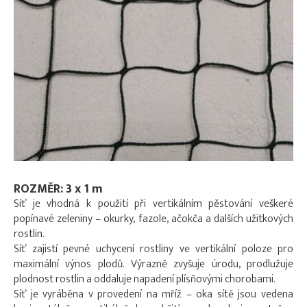
ROZMĚR: 3 x 1 m
Síť je vhodná k použití při vertikálním pěstování veškeré
popínavé zeleniny – okurky, fazole, ačokča a dalších užitkových
rostlin.
Síť zajistí pevné uchycení rostliny ve vertikální poloze pro
maximální výnos plodů. Výrazně zvyšuje úrodu, prodlužuje
plodnost rostlin a oddaluje napadení plísňovými chorobami.
Síť je vyráběna v provedení na mříž – oka sítě jsou vedena