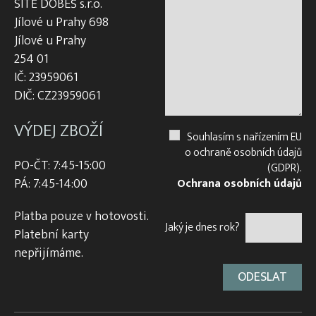
SÍTĚ DOBEŠ s.r.o.
Jílové u Prahy 698
Jílové u Prahy
254 01
IČ: 23959061
DIČ: CZ23959061
VÝDEJ ZBOŽÍ
Souhlasím s nařízením EU
o ochraně osobních údajů
PO-ČT: 7:45-15:00
(GDPR).
PÁ: 7:45-14:00
Ochrana osobních údajů
Platba pouze v hotovosti.
Jaký je dnes rok?
Platební karty
nepřijímáme.