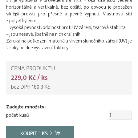
Síť je vyráběna v provedení na mříž – oka sítě jsou vedena
horizontálně a vertikálně, bez obšití, po obvodu je protažen
silnější provaz pro přesné a pevné vypnutí. Vlastnosti sítí
z polyethylenu:
– vysoká pevnost, odolnost proti UV záření, tvarová stabilita
– jsou nesavé, špatně na nich drží sníh
Záruka na poškození materiálu vlivem slunečního záření (UV) je
2 roky od dne vystavení faktury.
CENA PRODUKTU
229,0 Kč / ks
bez DPH 189,3 Kč
Zadejte množství
počet kusů
KOUPIT
1
KS