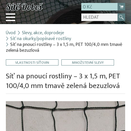
0 Kč
Úvod
Slevy, akce, doprodeje
Přihlásit
Síť na okurky/popínavé rostliny
Síť na pnoucí rostliny – 3 x 1,5 m, PET 100/4,0 mm tmavě
Registrace
zelená bezuzlová
E-shop
VLASTNOSTI SÍŤOVIN
MNOŽSTEVNÍ SLEVY
O firmě
Síť na pnoucí rostliny – 3 x 1,5 m, PET
Kontakt
100/4,0 mm tmavě zelená bezuzlová