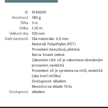
ID
9140009
Hmotnost
580 g
Šířka
3 m
Délka
1,50 m
Velikost oka
100 mm
Další vlastnosti
Síla materiálu: 4,0 mm
Materiál: Polyethylen (PET)
Provedení: bezuzlová, pletená
Barva: tmavě zelená
Zakončení sítě: síť je zakončena obvodovým
provazem, neobšitá
Provedení: síť je vyrobena na mříž, neobšitá
(oka tvoří mřížku)
Dostupnost: skladem
Množství na skladě: 10 ks
Dostupnost
skladem