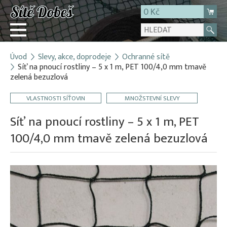
0 Kč
Úvod
Slevy, akce, doprodeje
Ochranné sítě
Přihlásit
Síť na pnoucí rostliny – 5 x 1 m, PET 100/4,0 mm tmavě
zelená bezuzlová
Registrace
E-shop
VLASTNOSTI SÍŤOVIN
MNOŽSTEVNÍ SLEVY
O firmě
Síť na pnoucí rostliny – 5 x 1 m, PET
Kontakt
100/4,0 mm tmavě zelená bezuzlová