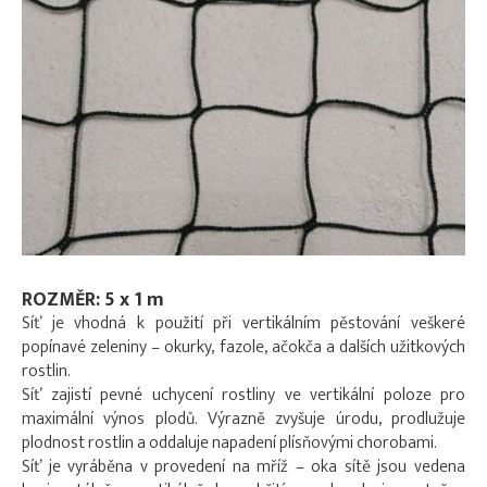
ROZMĚR: 5 x 1 m
Síť je vhodná k použití při vertikálním pěstování veškeré
popínavé zeleniny – okurky, fazole, ačokča a dalších užitkových
rostlin.
Síť zajistí pevné uchycení rostliny ve vertikální poloze pro
maximální výnos plodů. Výrazně zvyšuje úrodu, prodlužuje
plodnost rostlin a oddaluje napadení plísňovými chorobami.
Síť je vyráběna v provedení na mříž – oka sítě jsou vedena