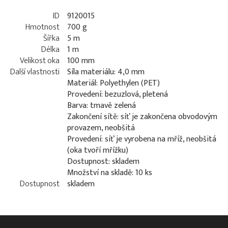
ID
9120015
Hmotnost
700 g
Šířka
5 m
Délka
1 m
Velikost oka
100 mm
Další vlastnosti
Síla materiálu: 4,0 mm
Materiál: Polyethylen (PET)
Provedení: bezuzlová, pletená
Barva: tmavě zelená
Zakončení sítě: síť je zakončena obvodovým
provazem, neobšitá
Provedení: síť je vyrobena na mříž, neobšitá
(oka tvoří mřížku)
Dostupnost: skladem
Množství na skladě: 10 ks
Dostupnost
skladem