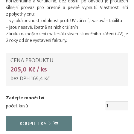
horizontálně a vertikálně, bez obšití, po obvodu je protažen
silnější provaz pro přesné a pevné vypnutí. Vlastnosti sítí
z polyethylenu:
– vysoká pevnost, odolnost proti UV záření, tvarová stabilita
– jsou nesavé, špatně na nich drží sníh
Záruka na poškození materiálu vlivem slunečního záření (UV) je
2 roky od dne vystavení faktury.
CENA PRODUKTU
205,0 Kč / ks
bez DPH 169,4 Kč
Zadejte množství
počet kusů
KOUPIT
1
KS