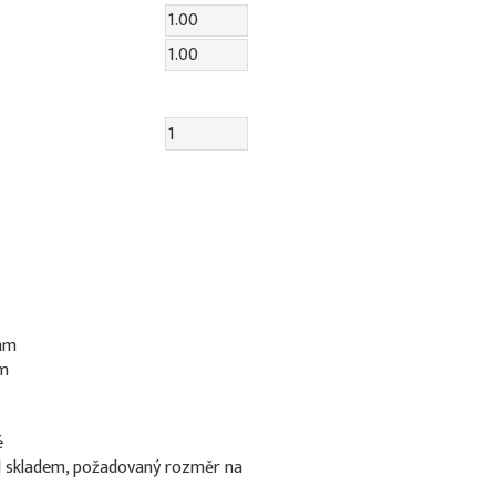
 mm
mm
é
l skladem, požadovaný rozměr na