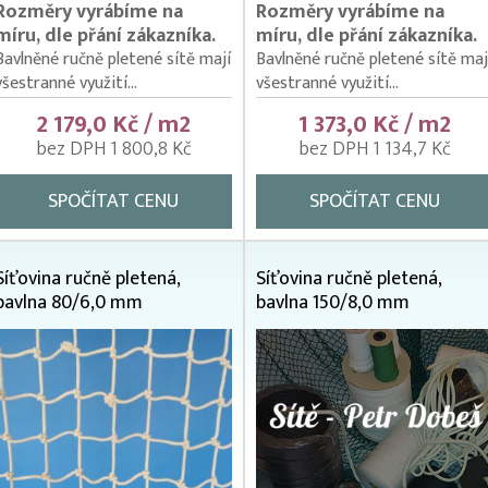
Rozměry vyrábíme na
Rozměry vyrábíme na
míru, dle přání zákazníka.
míru, dle přání zákazníka.
Bavlněné ručně pletené sítě mají
Bavlněné ručně pletené sítě maj
všestranné využití...
všestranné využití...
2 179,0 Kč / m2
1 373,0 Kč / m2
bez DPH 1 800,8 Kč
bez DPH 1 134,7 Kč
SPOČÍTAT CENU
SPOČÍTAT CENU
Síťovina ručně pletená,
Síťovina ručně pletená,
bavlna 80/6,0 mm
bavlna 150/8,0 mm