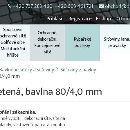
+420 737 289 460
+420 603 461 721
obchod@do
Přihlásit
Registrace
E-shop
O fir
Sportovní
Ochranné,
ochranné sítě
dekorační,
Rybářské
Síťoviny, lana
Golfové sítě
kontejnerové
potřeby
provázky
Multifunkční
sítě
hřiště
Bavlněné šňůry a síťoviny
Síťoviny z bavlny
80/4,0 mm
letená, bavlna 80/4,0 mm
přání zákazníka.
né využití – dekorační sítě, sítě na
palandy, vestavěná patra a mnoho