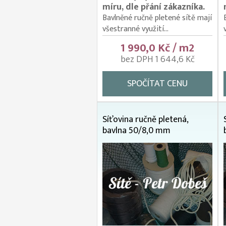
míru, dle přání zákazníka.
Bavlněné ručně pletené sítě mají
všestranné využití...
1 990,0 Kč / m2
bez DPH 1 644,6 Kč
SPOČÍTAT CENU
Síťovina ručně pletená,
bavlna 50/8,0 mm