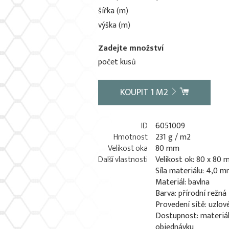
šířka (m)
výška (m)
Zadejte množství
počet kusů
KOUPIT
1
M2
ID
6051009
Hmotnost
231 g / m2
Velikost oka
80 mm
Další vlastnosti
Velikost ok: 80 x 80
Síla materiálu: 4,0 
Materiál: bavlna
Barva: přírodní režná
Provedení sítě: uzlov
Dostupnost: materiá
objednávku