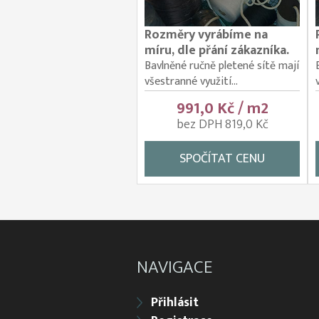
Rozměry vyrábíme na
míru, dle přání zákazníka.
Bavlněné ručně pletené sítě mají
všestranné využití...
991,0 Kč / m2
bez DPH 819,0 Kč
SPOČÍTAT CENU
NAVIGACE
Přihlásit