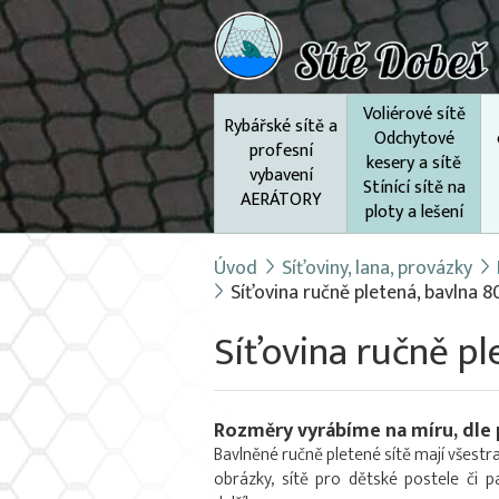
Voliérové sítě
Rybářské sítě a
Odchytové
profesní
kesery a sítě
vybavení
Stínící sítě na
AERÁTORY
ploty a lešení
Úvod
Síťoviny, lana, provázky
Síťovina ručně pletená, bavlna 
Síťovina ručně p
Rozměry vyrábíme na míru, dle 
Bavlněné ručně pletené sítě mají všestran
obrázky, sítě pro dětské postele či 