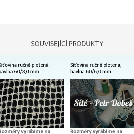
SOUVISEJÍCÍ PRODUKTY
Síťovina ručně pletená,
Síťovina ručně pletená,
bavlna 60/8,0 mm
bavlna 60/6,0 mm
Rozměry vyrábíme na
Rozměry vyrábíme na