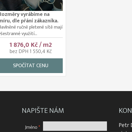
Rozměry vyrábíme na
míru, dle přání zákazníka.
Bavlněné ručně pletené sítě mají
všestranné využití...
1 876,0 Kč / m2
bez DPH 1 550,4 Kč
SPOČÍTAT CENU
NAPIŠTE NÁM
KON
Petr
Jméno
*