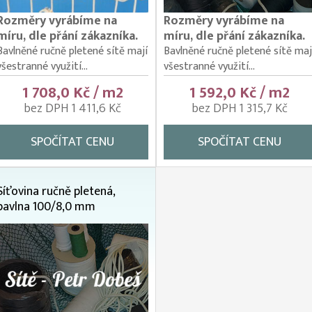
Rozměry vyrábíme na
Rozměry vyrábíme na
míru, dle přání zákazníka.
míru, dle přání zákazníka.
Bavlněné ručně pletené sítě mají
Bavlněné ručně pletené sítě maj
všestranné využití...
všestranné využití...
1 708,0 Kč / m2
1 592,0 Kč / m2
bez DPH 1 411,6 Kč
bez DPH 1 315,7 Kč
SPOČÍTAT CENU
SPOČÍTAT CENU
Síťovina ručně pletená,
bavlna 100/8,0 mm